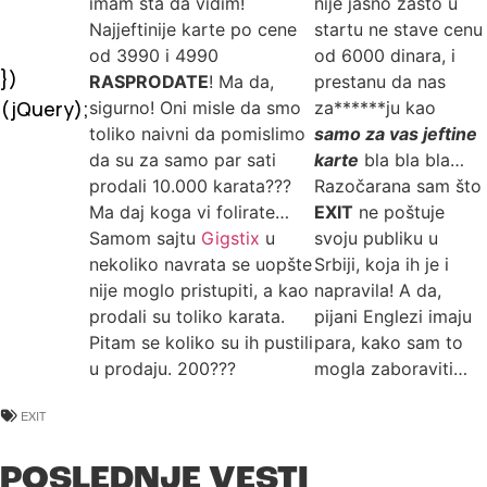
imam šta da vidim!
nije jasno zašto u
Najjeftinije karte po cene
startu ne stave cenu
od 3990 i 4990
od 6000 dinara, i
})
RASPRODATE
! Ma da,
prestanu da nas
(jQuery);
sigurno! Oni misle da smo
za******ju kao
toliko naivni da pomislimo
samo za vas jeftine
da su za samo par sati
karte
bla bla bla…
prodali 10.000 karata???
Razočarana sam što
Ma daj koga vi folirate…
EXIT
ne poštuje
Samom sajtu
Gigstix
u
svoju publiku u
nekoliko navrata se uopšte
Srbiji, koja ih je i
nije moglo pristupiti, a kao
napravila! A da,
prodali su toliko karata.
pijani Englezi imaju
Pitam se koliko su ih pustili
para, kako sam to
u prodaju. 200???
mogla zaboraviti…
EXIT
POSLEDNJE VESTI