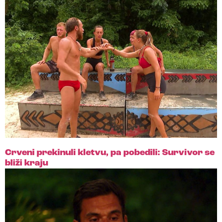
Crveni prekinuli kletvu, pa pobedili: Survivor se
bliži kraju