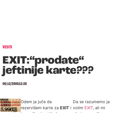
VESTI
EXIT:“prodate“
jeftinije karte???
06/12/2008
12:28
Odem ja juče da
Da se razumemo ja
rezervišem karte za
EXIT
i
volim
EXIT
, ali mi