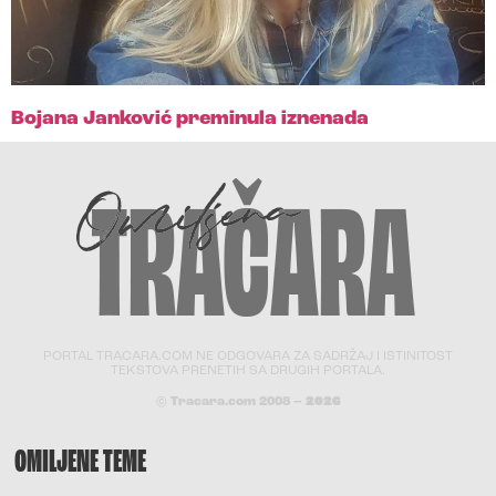
Bojana Janković preminula iznenada
PORTAL TRACARA.COM NE ODGOVARA ZA SADRŽAJ I ISTINITOST
TEKSTOVA PRENETIH SA DRUGIH PORTALA.
© Tracara.com 2008 –
2026
OMILJENE TEME