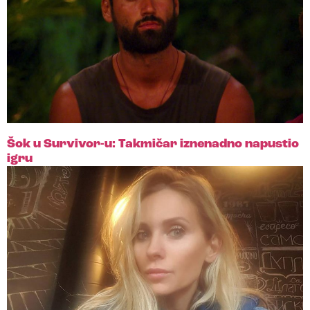
Šok u Survivor-u: Takmičar iznenadno napustio
igru