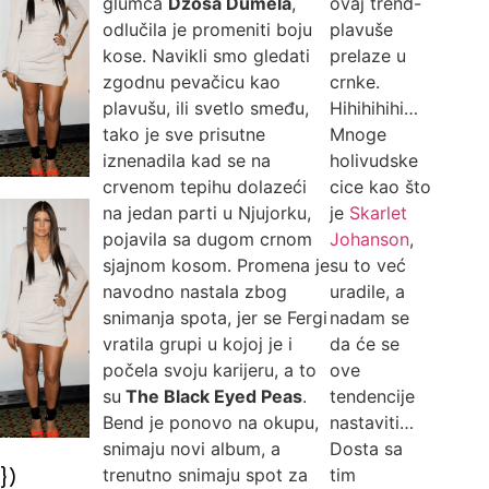
glumca
Džoša Dumela
,
ovaj trend-
odlučila je promeniti boju
plavuše
kose. Navikli smo gledati
prelaze u
zgodnu pevačicu kao
crnke.
plavušu, ili svetlo smeđu,
Hihihihihi…
tako je sve prisutne
Mnoge
iznenadila kad se na
holivudske
crvenom tepihu dolazeći
cice kao što
na jedan parti u Njujorku,
je
Skarlet
pojavila sa dugom crnom
Johanson
,
sjajnom kosom. Promena je
su to već
navodno nastala zbog
uradile, a
snimanja spota, jer se Fergi
nadam se
vratila grupi u kojoj je i
da će se
počela svoju karijeru, a to
ove
su
The Black Eyed Peas
.
tendencije
Bend je ponovo na okupu,
nastaviti…
snimaju novi album, a
Dosta sa
})
trenutno snimaju spot za
tim