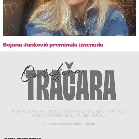
Bojana Janković preminula iznenada
PORTAL TRACARA.COM NE ODGOVARA ZA SADRŽAJ I ISTINITOST
TEKSTOVA PRENETIH SA DRUGIH PORTALA.
© Tracara.com 2008 –
2026