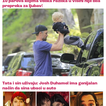
10 parova kojima velika razlika u visini nije bila
prepreka za ljubav!
Tata i sin uživaju: Josh Duhamel ima genijalan
način da sina ubaci u auto