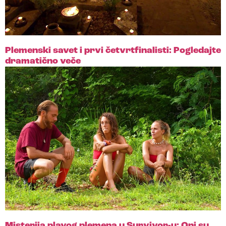
Plemenski savet i prvi četvrtfinalisti: Pogledajte
dramatično veče
Misterija plavog plemena u Survivor-u: Oni su