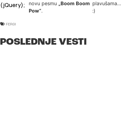
novu pesmu
„Boom Boom
plavušama…
(jQuery);
Pow“
.
:)
FERGI
POSLEDNJE VESTI