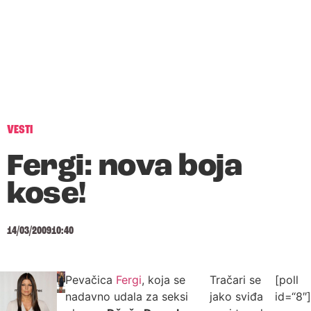
VESTI
Fergi: nova boja
kose!
14/03/2009
10:40
Pevačica
Fergi
, koja se
Tračari se
[poll
nadavno udala za seksi
jako sviđa
id=“8″]