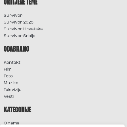
OMILJENE TEME
Survivor
Survivor 2025
Survivor Hrvatska
Survivor Srbija
ODABRANO
Kontakt
Film
Foto
Muzika
Televizija
Vesti
KATEGORIJE
O nama