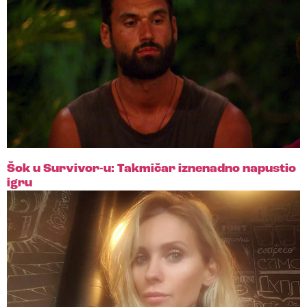
Šok u Survivor-u: Takmičar iznenadno napustio
igru