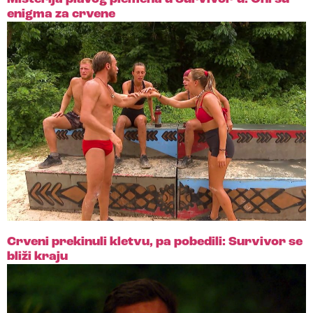
enigma za crvene
Crveni prekinuli kletvu, pa pobedili: Survivor se
bliži kraju