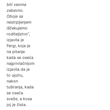
biti veoma
zabavno.
Oboje sa
nestrpljenjem
iščekujemo
roditeljstvo“
,
izjavila je
Fergi, koja je
na pitanje
kada se oseća
najprivlačnijom
izjavila da je
to ujutru,
nakon
tuširanja, kada
se oseća
sveže, a kosa
joj je čista.