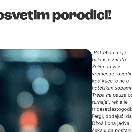
posvetim porodici!
„Potreban mi je
balans u životu.
Želim da više
vremena provodi
kod kuće, a ne u
hotelskim sobama
Treba mi pauza o
turneja“
, rekla je
tridesetšestogodi
Fergi, dodajući da
Džoš i ona jedva
čekaju da postan