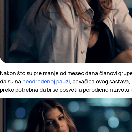
Nakon što su pre manje od mesec dana članovi grup
da su na
neodređenoj pauzi
, pevačica ovog sastava,
preko potrebna da bi se posvetila porodičnom životu