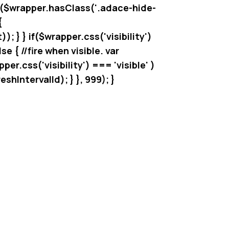
 ($wrapper.hasClass('.adace-hide-
{
} } if($wrapper.css('visibility')
e { //fire when visible. var
er.css('visibility') === 'visible' )
hIntervalId); } }, 999); }