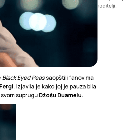
roditelji.
e
Black Eyed Peas
saopštili fanovima
Fergi
, izjavila je kako joj je pauza bila
 i svom suprugu
Džošu Duamelu.