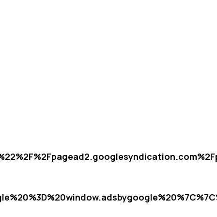
D%22%2F%2Fpagead2.googlesyndication.com%
le%20%3D%20window.adsbygoogle%20%7C%7C