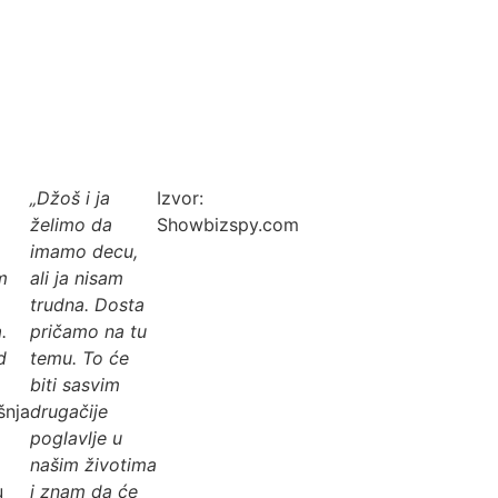
„Džoš i ja
Izvor:
želimo da
Showbizspy.com
imamo decu,
m
ali ja nisam
trudna. Dosta
.
pričamo na tu
d
temu. To će
biti sasvim
šnja
drugačije
poglavlje u
našim životima
u
i znam da će