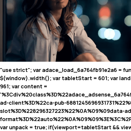
"use strict"; var adace_load_6a764fb91e2a6 = fun
$(window).width(); var tabletStart = 601; var lan
961; var content =
'%3Cdiv%20class%3D%22adace_adsense_6a76
ad-client%3D%22ca-pub-6881245696931731%22
slot%3D%228296327223%22%0A%09%09data-ad
format%3D%22auto%22%0A%09%09%3E%3C%2Fi
var unpack = true; if(viewport
=tabletStart && vie