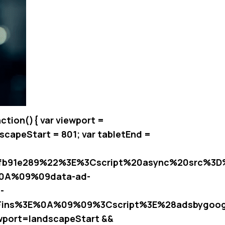
ction(){ var viewport =
dscapeStart = 801; var tabletEnd =
4fb91e289%22%3E%3Cscript%20async%20src%3
%0A%09%09data-ad-
-
ns%3E%0A%09%09%3Cscript%3E%28adsbygoog
wport
=landscapeStart &&