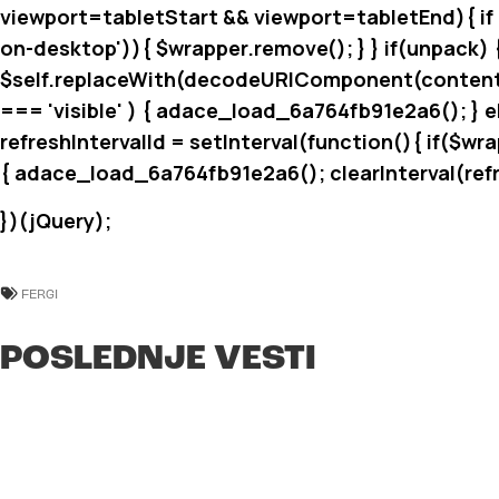
viewport
=tabletStart && viewport
=tabletEnd){ if
on-desktop')){ $wrapper.remove(); } } if(unpack) 
$self.replaceWith(decodeURIComponent(content)); 
=== 'visible' ) { adace_load_6a764fb91e2a6(); } els
refreshIntervalId = setInterval(function(){ if($wrapp
{ adace_load_6a764fb91e2a6(); clearInterval(refres
})(jQuery);
FERGI
POSLEDNJE VESTI