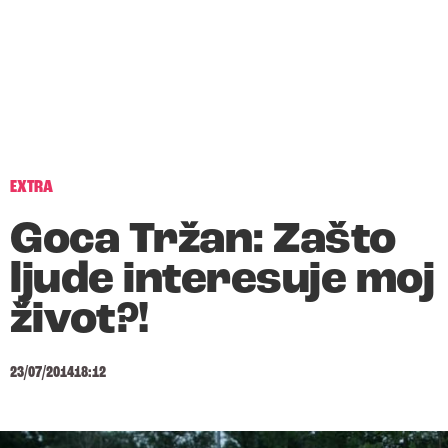
EXTRA
Goca Tržan: Zašto
ljude interesuje moj
život?!
23/07/2014
18:12