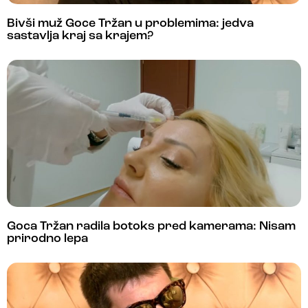
Bivši muž Goce Tržan u problemima: jedva
sastavlja kraj sa krajem?
Goca Tržan radila botoks pred kamerama: Nisam
prirodno lepa