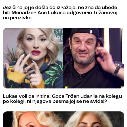
Jezičina joj je došla do izražaja, ne zna da ubode
hit: Menadžer Ace Lukasa odgovorio Tržanovoj
na prozivke!
Lukas voli da iritira: Goca Tržan udarila na kolegu
po kolegi, ni njegova pesma joj se ne sviđa!?