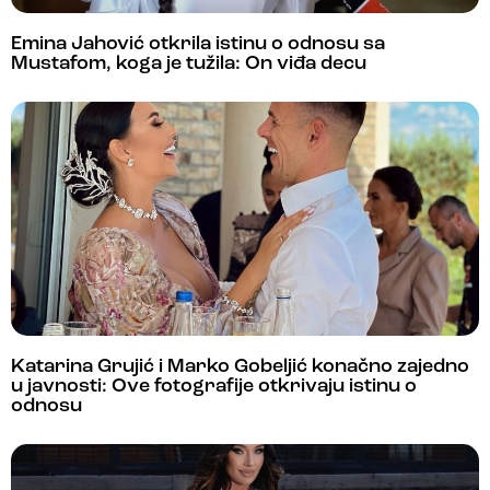
Emina Jahović otkrila istinu o odnosu sa
Mustafom, koga je tužila: On viđa decu
Katarina Grujić i Marko Gobeljić konačno zajedno
u javnosti: Ove fotografije otkrivaju istinu o
odnosu