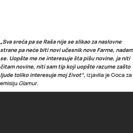
„
Sva sreća pa se Raša nije se slikao za naslovne
strane pa neće biti novi učesnik nove Farme, nadam
se. Uopšte me ne interesuje šta pišu novine, ja niti
čitam novine, niti sam tip koji uopšte razume zašto
ljude toliko interesuje moj život“,
izjavila je Goca za
emisiju
Glamur.