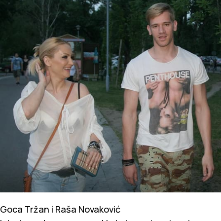
Goca Tržan i Raša Novaković