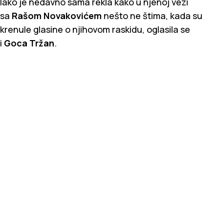
Iako je nedavno sama rekla kako u njenoj vezi
sa
Rašom Novakovićem
nešto ne štima, kada su
krenule glasine o njihovom raskidu, oglasila se
i
Goca Tržan
.