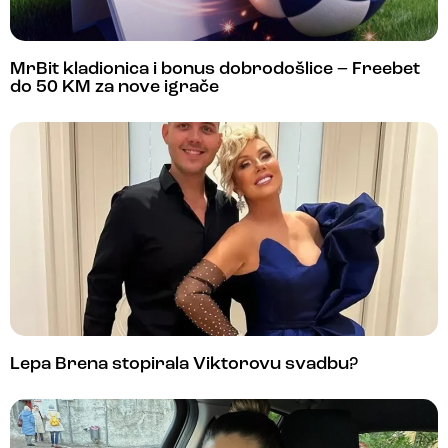
MrBit kladionica i bonus dobrodošlice – Freebet
do 50 KM za nove igrače
Lepa Brena stopirala Viktorovu svadbu?