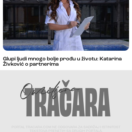
Glupi ljudi mnogo bolje prođu u životu: Katarina
Živković o partnerima
PORTAL TRACARA.COM NE ODGOVARA ZA SADRŽAJ I ISTINITOST
TEKSTOVA PRENETIH SA DRUGIH PORTALA.