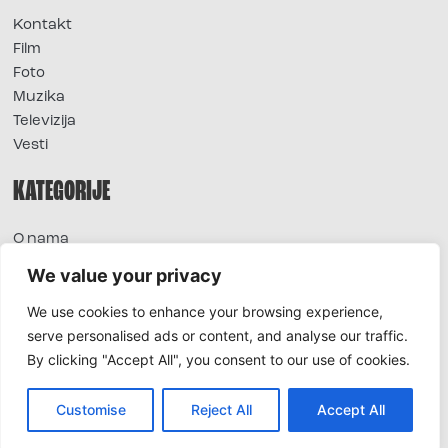
Kontakt
Film
Foto
Muzika
Televizija
Vesti
KATEGORIJE
O nama
Sve vesti
We value your privacy
Extra
We use cookies to enhance your browsing experience,
Foto
serve personalised ads or content, and analyse our traffic.
Moda
By clicking "Accept All", you consent to our use of cookies.
TV
Život
Horoskop
Customise
Reject All
Accept All