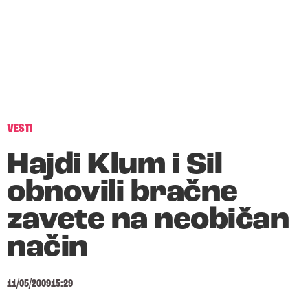
VESTI
Hajdi Klum i Sil
obnovili bračne
zavete na neobičan
način
11/05/2009
15:29