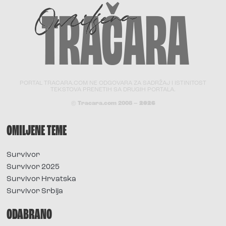
PORTAL TRACARA.COM NE ODGOVARA ZA SADRŽAJ I ISTINITOST
TEKSTOVA PRENETIH SA DRUGIH PORTALA.
© Tracara.com 2008 –
2026
OMILJENE TEME
Survivor
Survivor 2025
Survivor Hrvatska
Survivor Srbija
ODABRANO