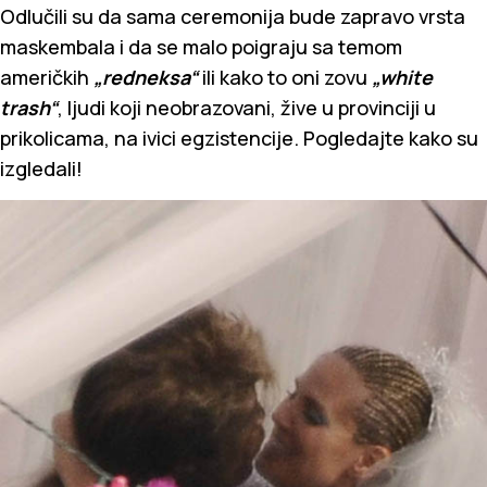
Odlučili su da sama ceremonija bude zapravo vrsta
maskembala i da se malo poigraju sa temom
američkih
„redneksa“
ili kako to oni zovu
„white
trash“
, ljudi koji neobrazovani, žive u provinciji u
prikolicama, na ivici egzistencije. Pogledajte kako su
izgledali!