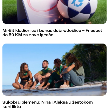
MrBit kladionica i bonus dobrodošlice – Freebet
do 50 KM za nove igrače
Sukobi u plemenu: Nina i Aleksa u žestokom
konfliktu