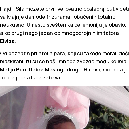
Hajdi i Sila možete prvi i verovatno poslednji put videti
sa krajnje demode frizurama i obučenih totalno
neukusno. Umesto sveštenika ceremoniju je obavio,
a ko drugi nego jedan od mnogobrojnih imitatora
Elvisa
.
Od poznatih prijatelja para, koji su takođe morali doći
maskirani, tu su se našli mnoge zvezde među kojima i
Metju Peri, Debra Mesing
i drugi… Hmmm, mora da je
to bila jedna luda zabava…