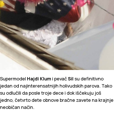
Supermodel
Hajdi Klum
i
pevač
Sil
su definitivno
jedan od najinterensatnijih holivudskih parova. Tako
su odlučili da posle troje dece i dok iščekuju još
jedno, četvrto dete obnove bračne zavete na krajnje
neobičan način.