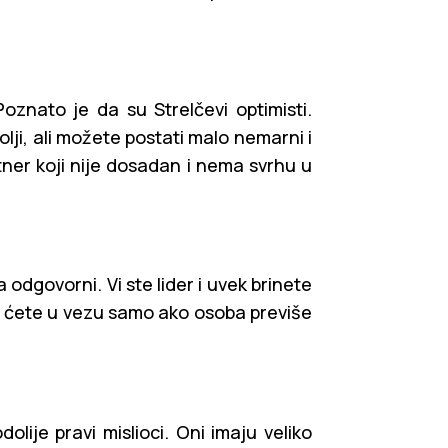
Poznato je da su Strelčevi optimisti.
olji, ali možete postati malo nemarni i
ner koji nije dosadan i nema svrhu u
 odgovorni. Vi ste lider i uvek brinete
i ćete u vezu samo ako osoba previše
olije pravi mislioci. Oni imaju veliko