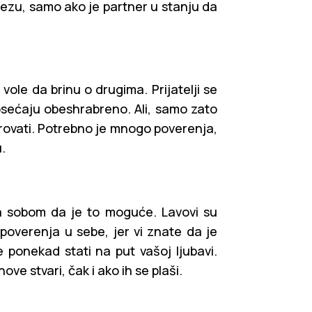
vezu, samo ako je partner u stanju da
vole da brinu o drugima. Prijatelji se
osećaju obeshrabreno. Ali, samo zato
erovati. Potrebno je mnogo poverenja,
.
sa sobom da je to moguće. Lavovi su
overenja u sebe, jer vi znate da je
ponekad stati na put vašoj ljubavi.
e stvari, čak i ako ih se plaši.