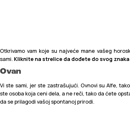
Otkrivamo vam koje su najveće mane vašeg horosko
sami.
Kliknite na strelice da dođete do svog znaka
Ovan
Vi ste sami, jer ste zastrašujući. Ovnovi su Alfe, tak
ste osoba koja ceni dela, a ne reči, tako da ćete ops
da se prilagodi vašoj spontanoj prirodi.