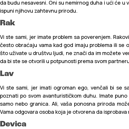
da budu nesavesni. Oni su nemirnog duha i ući će u 
ispuni njihovu zahtevnu prirodu.
Rak
Vi ste sami, jer imate problem sa poverenjem. Rakovi 
često obraćaju vama kad god imaju problema ili se 
što uživate u društvu ljudi, ne znači da im možete v
da bi ste se otvorili u potpunosti prema svom partneru
Lav
Vi ste sami, jer imati ogroman ego, venčali bi se 
poznati po svom avanturističkom duhu. Imate puno p
samo nebo granica. Ali, vaša ponosna priroda može 
Vama odgovara osoba koja je otvorena da isprobava nov
Devica