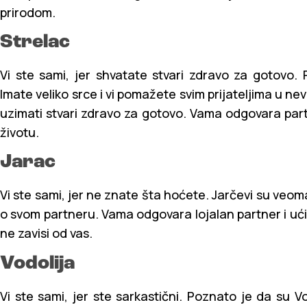
prirodom.
Strelac
Vi ste sami, jer shvatate stvari zdravo za gotovo. 
Imate veliko srce i vi pomažete svim prijateljima u nev
uzimati stvari zdravo za gotovo. Vama odgovara part
životu.
Jarac
Vi ste sami, jer ne znate šta hoćete. Jarčevi su veoma
o svom partneru. Vama odgovara lojalan partner i uć
ne zavisi od vas.
Vodolija
Vi ste sami, jer ste sarkastični. Poznato je da su Vod