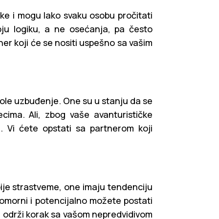
tičke i mogu lako svaku osobu pročitati
oju logiku, a ne osećanja, pa često
r koji će se nositi uspešno sa vašim
vole uzbuđenje. One su u stanju da se
cima. Ali, zbog vaše avanturističke
. Vi ćete opstati sa partnerom koji
rpije strastveme, one imaju tendenciju
bomorni i potencijalno možete postati
a održi korak sa vašom nepredvidivom