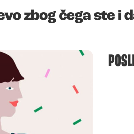
vo zbog čega ste i da
POSL