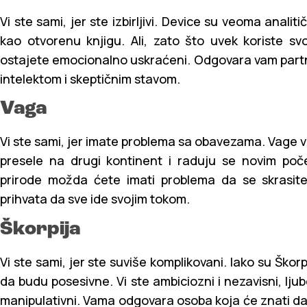
Vi ste sami, jer ste izbirljivi. Device su veoma anali
kao otvorenu knjigu. Ali, zato što uvek koriste sv
ostajete emocionalno uskraćeni. Odgovara vam partne
intelektom i skeptičnim stavom.
Vaga
Vi ste sami, jer imate problema sa obavezama. Vage 
presele na drugi kontinent i raduju se novim poče
prirode možda ćete imati problema da se skrasite
prihvata da sve ide svojim tokom.
Škorpija
Vi ste sami, jer ste suviše komplikovani. Iako su Ško
da budu posesivne. Vi ste ambiciozni i nezavisni, lju
manipulativni. Vama odgovara osoba koja će znati d