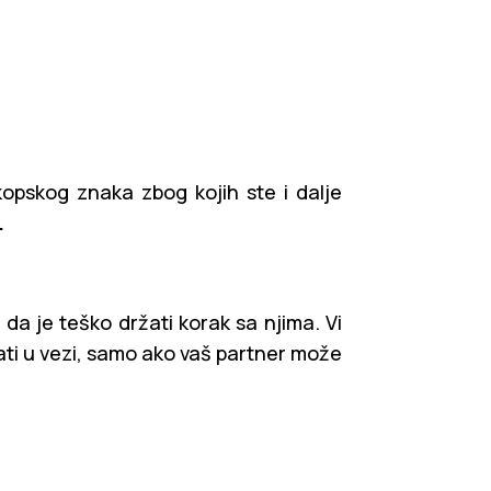
pskog znaka zbog kojih ste i dalje
.
o da je teško držati korak sa njima. Vi
tati u vezi, samo ako vaš partner može