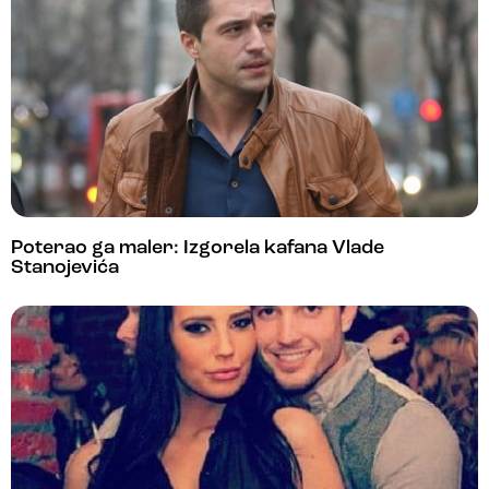
Poterao ga maler: Izgorela kafana Vlade
Stanojevića