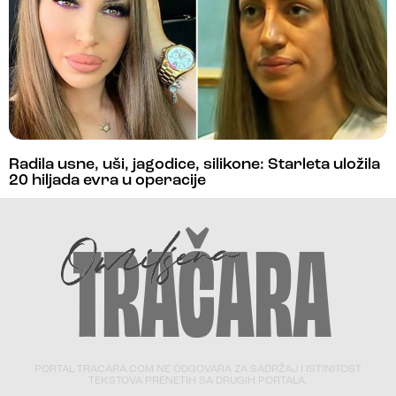
Radila usne, uši, jagodice, silikone: Starleta uložila
20 hiljada evra u operacije
PORTAL TRACARA.COM NE ODGOVARA ZA SADRŽAJ I ISTINITOST
TEKSTOVA PRENETIH SA DRUGIH PORTALA.