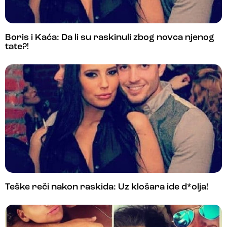
Boris i Kaća: Da li su raskinuli zbog novca njenog
tate?!
Teške reči nakon raskida: Uz klošara ide d*olja!