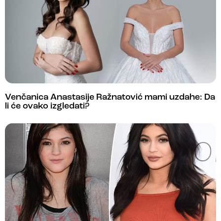
Venčanica Anastasije Ražnatović mami uzdahe: Da
li će ovako izgledati?