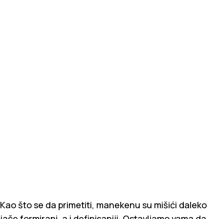
Kao što se da primetiti, manekenu su mišići daleko
jače formirani, a i definisaniji. Ostavljamo vama da