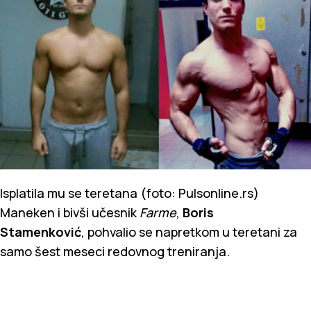
Isplatila mu se teretana (foto: Pulsonline.rs)
Maneken i bivši učesnik
Farme
,
Boris
Stamenković
,
pohvalio se napretkom u teretani za
samo šest meseci redovnog treniranja.