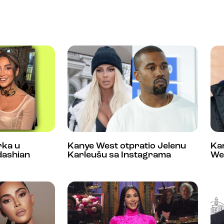
rka u
Kanye West otpratio Jelenu
Kar
dashian
Karleušu sa Instagrama
We