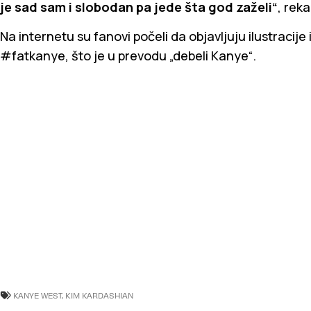
je sad sam i slobodan pa jede šta god zaželi“
, reka
Na internetu su fanovi počeli da objavljuju ilustraci
#fatkanye, što je u prevodu „debeli Kanye“.
KANYE WEST
,
KIM KARDASHIAN