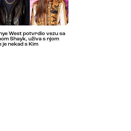
nye West potvrdio vezu sa
nom Shayk, uživa s njom
 je nekad s Kim