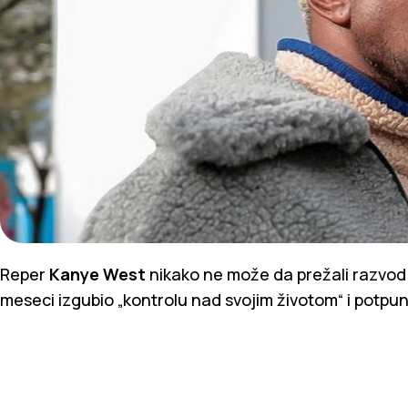
Reper
Kanye West
nikako ne može da prežali razvod 
meseci izgubio „kontrolu nad svojim životom“ i potpun