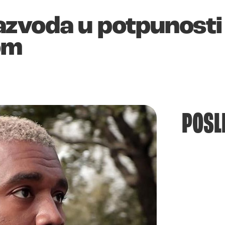
zvoda u potpunosti 
om
POSL