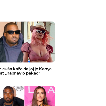
leuša kaže da joj je Kanye
st „napravio pakao“