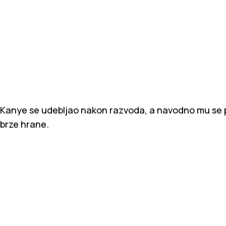
Kanye se udebljao nakon razvoda, a navodno mu se p
brze hrane.