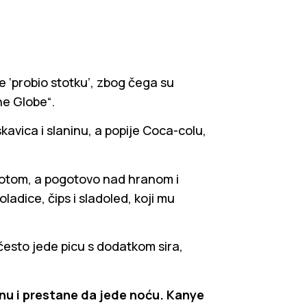
je ‘probio stotku’, zbog čega su
he Globe“.
vica i slaninu, a popije Coca-colu,
ivotom, a pogotovo nad hranom i
ladice, čips i sladoled, koji mu
 često jede picu s dodatkom sira,
nu i prestane da jede noću. Kanye