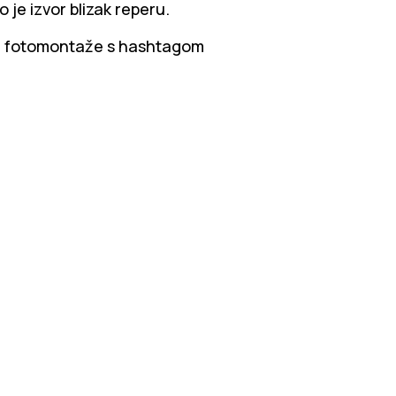
o je izvor blizak reperu.
je i fotomontaže s hashtagom