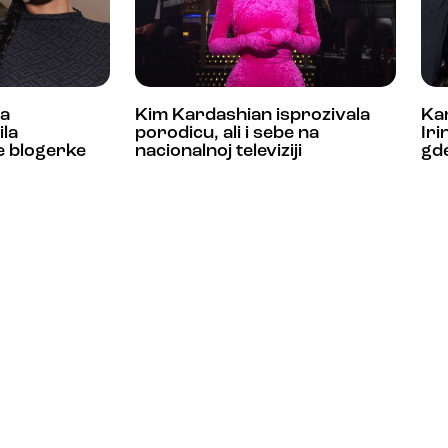
na
Kim Kardashian isprozivala
Ka
ila
porodicu, ali i sebe na
Iri
e blogerke
nacionalnoj televiziji
gde