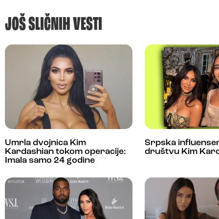
JOŠ SLIČNIH VESTI
Umrla dvojnica Kim
Srpska influense
Kardashian tokom operacije:
društvu Kim Kar
Imala samo 24 godine