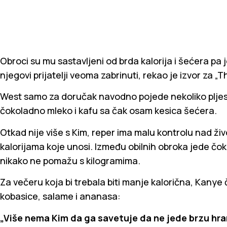
Obroci su mu sastavljeni od brda kalorija i šećera pa 
njegovi prijatelji veoma zabrinuti, rekao je izvor za „T
West samo za doručak navodno pojede nekoliko pljeska
čokoladno mleko i kafu sa čak osam kesica šećera.
Otkad nije više s Kim, reper ima malu kontrolu nad ž
kalorijama koje unosi. Između obilnih obroka jede čoko
nikako ne pomažu s kilogramima.
Za večeru koja bi trebala biti manje kalorična, Kanye
kobasice, salame i ananasa:
„Više nema Kim da ga savetuje da ne jede brzu hra