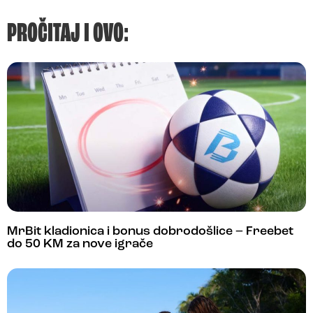
PROČITAJ I OVO:
MrBit kladionica i bonus dobrodošlice – Freebet
do 50 KM za nove igrače