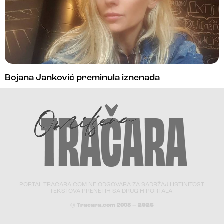
Bojana Janković preminula iznenada
PORTAL TRACARA.COM NE ODGOVARA ZA SADRŽAJ I ISTINITOST
TEKSTOVA PRENETIH SA DRUGIH PORTALA.
© Tracara.com 2008 –
2026