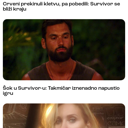
Crveni prekinuli kletvu, pa pobedili: Survivor se
bliži kraju
Šok u Survivor-u: Takmičar iznenadno napustio
igru