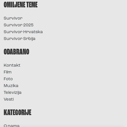
OMILJENE TEME
Survivor
Survivor 2025
Survivor Hrvatska
Survivor Srbija
ODABRANO
Kontakt
Film
Foto
Muzika
Televizija
Vesti
KATEGORIJE
O nama