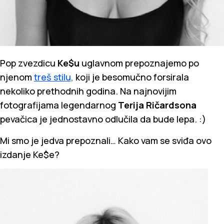
Pop zvezdicu
Ke$u
uglavnom prepoznajemo po
njenom
treš stilu,
koji je besomučno forsirala
nekoliko prethodnih godina. Na najnovijim
fotografijama legendarnog
Terija Ričardsona
pevačica je jednostavno odlučila da bude lepa. :)
Mi smo je jedva prepoznali… Kako vam se sviđa ovo
izdanje Ke$e?