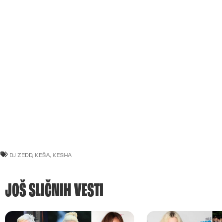
DJ ZEDD
,
KEŠA
,
KESHA
JOŠ SLIČNIH VESTI