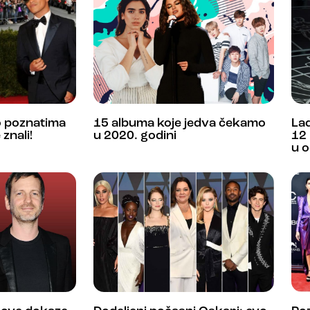
o poznatima
15 albuma koje jedva čekamo
Lad
znali!
u 2020. godini
12 
u o