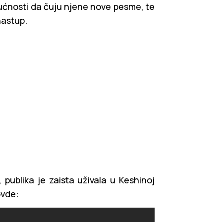
gućnosti da čuju njene nove pesme, te
nastup.
 publika je zaista uživala u Keshinoj
ovde: