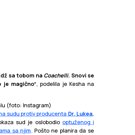
ejdž sa tobom na
Coachelli
. Snovi se
lo je magično“
, podelila je Kesha na
lu (foto: Instagram)
 na sudu protiv producenta
Dr. Lukea
,
dokaza sud je oslobodio
optuženog i
ama sa njim
. Pošto ne planira da se