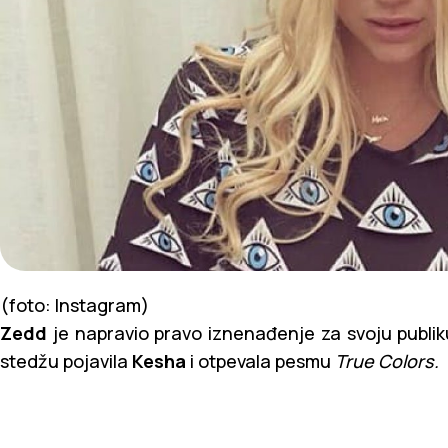
(foto: Instagram)
Zedd
je napravio pravo iznenađenje za svoju publi
stedžu pojavila
Kesha
i otpevala pesmu
True Colors.