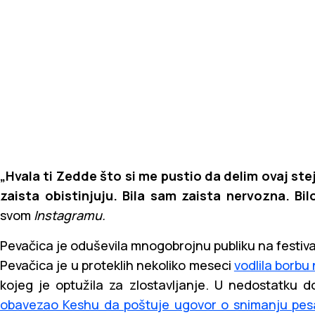
„Hvala ti Zedde što si me pustio da delim ovaj st
zaista obistinjuju. Bila sam zaista nervozna. Bi
svom
Instagramu.
Pevačica je oduševila mnogobrojnu publiku na festiva
Pevačica je u proteklih nekoliko meseci
vodlila borbu
kojeg je optužila za zlostavljanje. U nedostatku 
obavezao Keshu da poštuje ugovor o snimanju pes