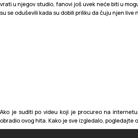
vrati u njegov studio, fanovi još uvek neće biti u mo
su se oduševili kada su dobili priliku da čuju njen live 
Ako je suditi po videu koji je procureo na internetu,
obradio ovog hita. Kako je sve izgledalo, pogledajte 