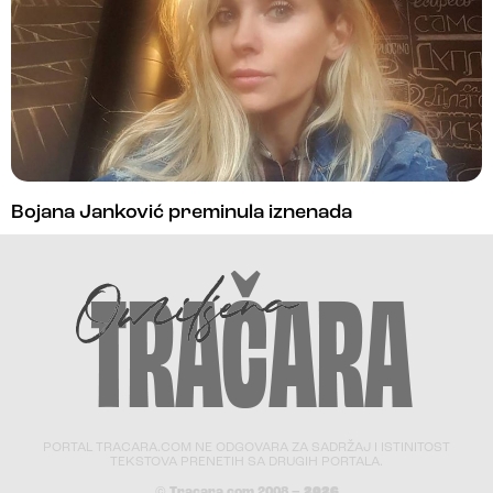
Bojana Janković preminula iznenada
PORTAL TRACARA.COM NE ODGOVARA ZA SADRŽAJ I ISTINITOST
TEKSTOVA PRENETIH SA DRUGIH PORTALA.
© Tracara.com 2008 –
2026