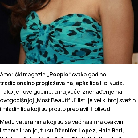
Američki magazin
„People“
svake godine
tradicionalno proglašava najlepša lica Holivuda.
Tako je i ove godine, a najveće iznenađenje na
ovogodišnjoj „Most Beautiful“ listi je veliki broj svežih
i mladih lica koji su prosto preplavili Holivud.
Među veteranima koji su se već našli na ovakvim
listama i ranije, tu su
Dženifer Lopez, Hale Beri,