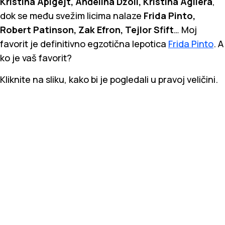
Kristina Aplgejt, Anđelina Džoli, Kristina Agilera
,
dok se među svežim licima nalaze
Frida Pinto,
Robert Patinson, Zak Efron, Tejlor Sfift
… Moj
favorit je definitivno egzotična lepotica
Frida Pinto
. A
ko je vaš favorit?
Kliknite na sliku, kako bi je pogledali u pravoj veličini.