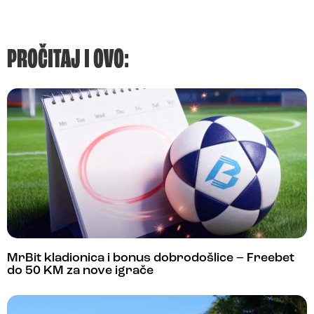
PROČITAJ I OVO:
MrBit kladionica i bonus dobrodošlice – Freebet
do 50 KM za nove igrače