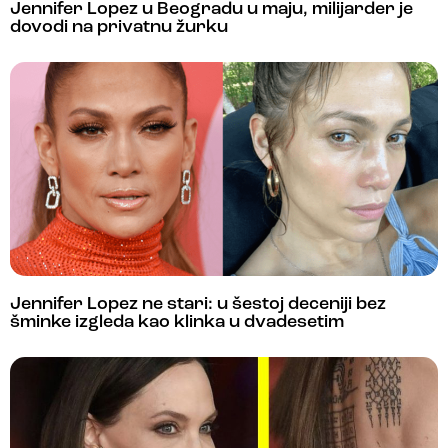
Jennifer Lopez u Beogradu u maju, milijarder je
dovodi na privatnu žurku
Jennifer Lopez ne stari: u šestoj deceniji bez
šminke izgleda kao klinka u dvadesetim