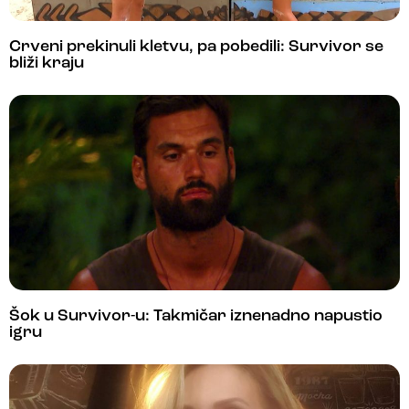
Crveni prekinuli kletvu, pa pobedili: Survivor se
bliži kraju
Šok u Survivor-u: Takmičar iznenadno napustio
igru