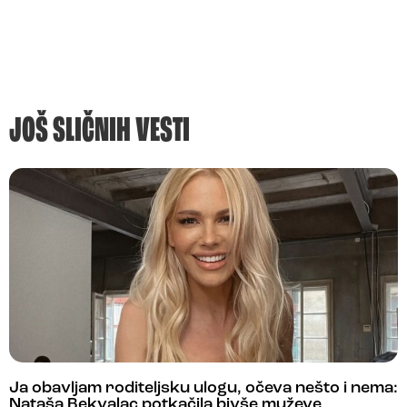
JOŠ SLIČNIH VESTI
Ja obavljam roditeljsku ulogu, očeva nešto i nema:
Nataša Bekvalac potkačila bivše muževe