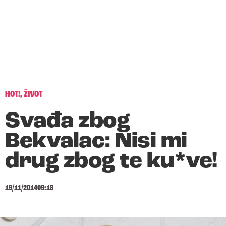
HOT!
,
ŽIVOT
Svađa zbog
Bekvalac: Nisi mi
drug zbog te ku*ve!
19/11/2014
09:18