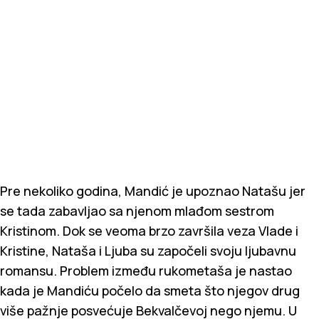
Pre nekoliko godina, Mandić je upoznao Natašu jer
se tada zabavljao sa njenom mlađom sestrom
Kristinom. Dok se veoma brzo završila veza Vlade i
Kristine, Nataša i Ljuba su započeli svoju ljubavnu
romansu. Problem između rukometaša je nastao
kada je Mandiću počelo da smeta što njegov drug
više pažnje posvećuje Bekvalčevoj nego njemu. U