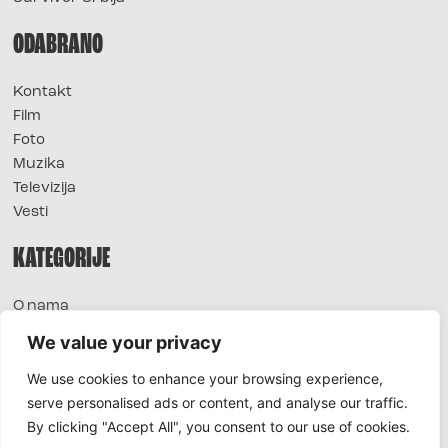
ODABRANO
Kontakt
Film
Foto
Muzika
Televizija
Vesti
KATEGORIJE
O nama
Sve vesti
We value your privacy
Extra
We use cookies to enhance your browsing experience,
Foto
serve personalised ads or content, and analyse our traffic.
Moda
By clicking "Accept All", you consent to our use of cookies.
TV