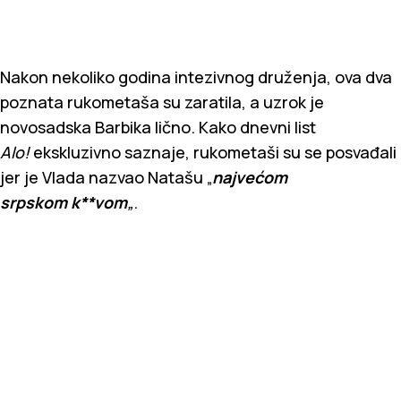
Nakon nekoliko godina intezivnog druženja, ova dva
poznata rukometaša su zaratila, a uzrok je
novosadska Barbika lično. Kako dnevni list
Alo!
ekskluzivno saznaje, rukometaši su se posvađali
jer je Vlada nazvao Natašu „
najvećom
srpskom
k**vom
„
.