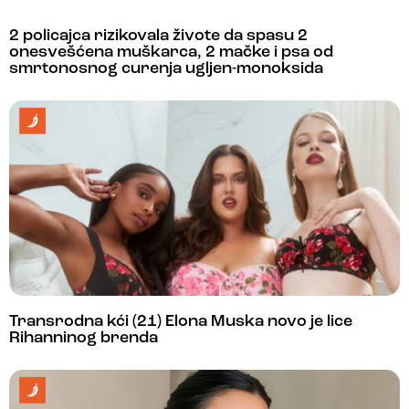
2 policajca rizikovala živote da spasu 2
onesvešćena muškarca, 2 mačke i psa od
smrtonosnog curenja ugljen-monoksida
Transrodna kći (21) Elona Muska novo je lice
Rihanninog brenda