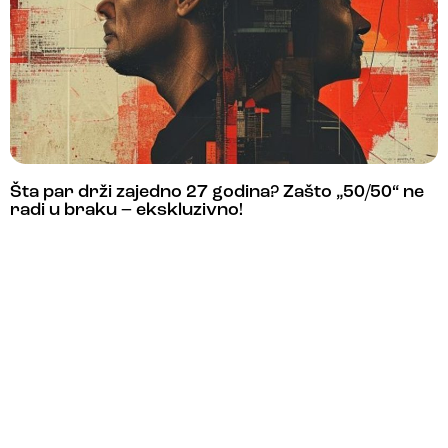
Šta par drži zajedno 27 godina? Zašto „50/50“ ne
radi u braku – ekskluzivno!