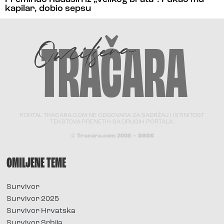
kapilar, dobio sepsu
PORTAL TRACARA.COM NE ODGOVARA ZA SADRŽAJ I ISTINITOST
TEKSTOVA PRENETIH SA DRUGIH PORTALA.
© Tracara.com 2008 –
2026
OMILJENE TEME
Survivor
Survivor 2025
Survivor Hrvatska
Survivor Srbija