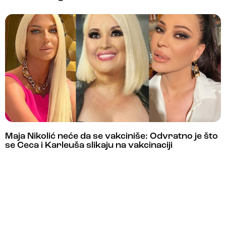
Maja Nikolić neće da se vakciniše: Odvratno je što
se Ceca i Karleuša slikaju na vakcinaciji