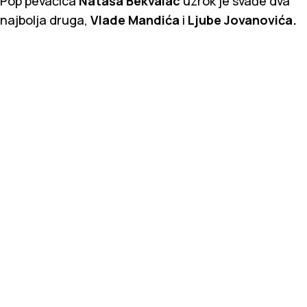
Pop pevačica
Nataša Bekvalac
uzrok je svađe dva
najbolja druga,
Vlade Mandića
i
Ljube Jovanovića.