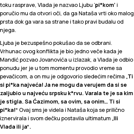
toku rasprave, Vlada je nazvao Ljubu ‘
pi*kom’
i
poručio mu da otvori oči, da ga Nataša vrti oko malog
prsta dok ga vara sa strane i tako pravi budalu od
njega.
Ljuba je bezuspešno pokušao da se odbrani.
Vrhunac ovog konflikta je bio jedno veče kada je
Mandić pozvao Jovanovića u izlazak, a Vlada je odbio
ponudu jer je u tom momentu provodio vreme sa
pevačicom, a on mu je odgovorio sledećim rečima „
Ti
si pi*ka najveća! Ja ne mogu da verujem da si se
zaljubio u najveću srpsku k*rvu. Varala te je sa kim
je stigla. Sa Ćazimom, sa ovim, sa onim… Ti si
pi*ka!“
Ovaj sms je videla i Nataša koja se prilično
iznervirala i svom dečku postavila ultimatum „
Ili
Vlada ili ja“.