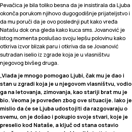
Pevačica je bila toliko besna da je insistirala da Ljuba
okonča porukom njihovo dugogodišnje prijateljstvo i
da mu poruči da je ovo poslednji put kako vređa
Natašu dok ona gleda kako kuca sms. Jovanović je
istog momenta poslušao svoju lepšu polovinu kako
otkriva izvor blizak paru i otkriva da se Jovanović
sutradan iselio iz zgrade koja je u vlasništvu
njegovog bivšeg druga.
„
Vlada je mnogo pomogao Ljubi, čak mu je dao i
stan u zgradi koja je u njegovom vlasništvu, vodio
ga na letovanja, zimovanja, kao stariji brat mu je
bio. Veoma je povređen zbog ove situacije. Iako je
mislio da će se Ljuba udostojiti da razgovaraju o
svemu, on je došao i pokupio svoje stvari, koje je
preselio kod Nataše, a ključ od stana ostavio