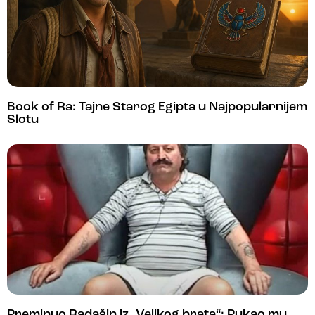
Book of Ra: Tajne Starog Egipta u Najpopularnijem
Slotu
Preminuo Radašin iz „Velikog brata“: Pukao mu