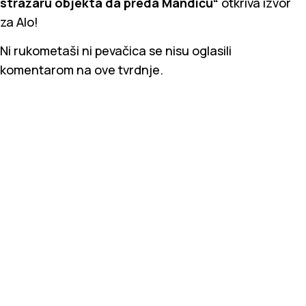
stražaru objekta da preda Mandiću“
otkriva izvor
za Alo!
Ni rukometaši ni pevačica se nisu oglasili
komentarom na ove tvrdnje.