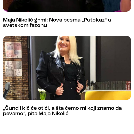
Maja Nikolić grmi: Nova pesma „Putokaz“ u
svetskom fazonu
„Šund i kič će otići, a šta ćemo mi koji znamo da
pevamo“, pita Maja Nikolić