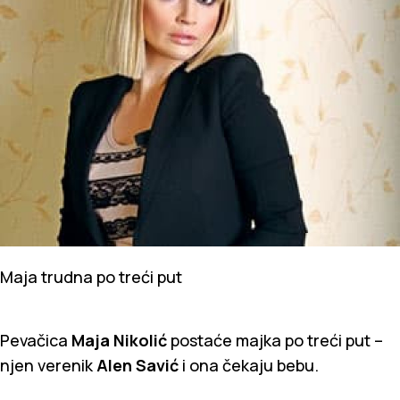
Maja trudna po treći put
Pevačica
Maja Nikolić
postaće majka po treći put –
njen verenik
Alen Savić
i ona čekaju bebu.