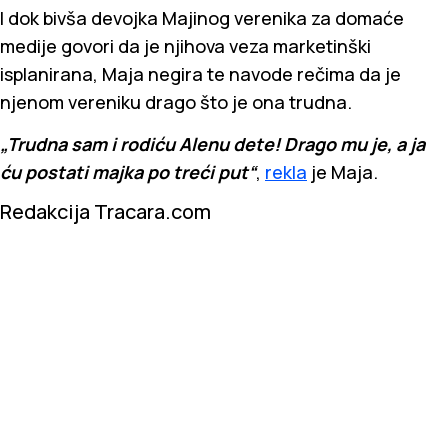
I dok bivša devojka Majinog verenika za domaće
medije govori da je njihova veza marketinški
isplanirana, Maja negira te navode rečima da je
njenom vereniku drago što je ona trudna.
„Trudna sam i rodiću Alenu dete! Drago mu je, a ja
ću postati majka po treći put“
,
rekla
je Maja.
Redakcija Tracara.com