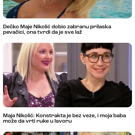
Dečko Maje Nikolić dobio zabranu prilaska
pevačici, ona tvrdi da je sve laž
Maja Nikolić: Konstrakta je bez veze, i moja baba
može da vrti ruke u lavoru