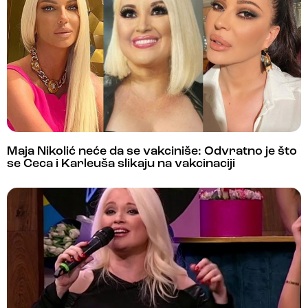
Maja Nikolić neće da se vakciniše: Odvratno je što
se Ceca i Karleuša slikaju na vakcinaciji