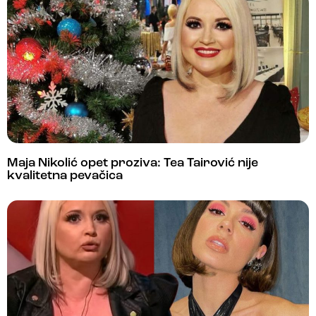
Maja Nikolić opet proziva: Tea Tairović nije
kvalitetna pevačica