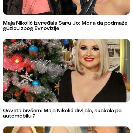
Maja Nikolić izvređala Saru Jo: Mora da podmaže
guzicu zbog Evrovizije
Osveta bivšem: Maja Nikolić divljala, skakala po
automobilu!?