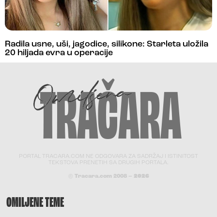
Radila usne, uši, jagodice, silikone: Starleta uložila
20 hiljada evra u operacije
PORTAL TRACARA.COM NE ODGOVARA ZA SADRŽAJ I ISTINITOST
TEKSTOVA PRENETIH SA DRUGIH PORTALA.
© Tracara.com 2008 –
2026
OMILJENE TEME