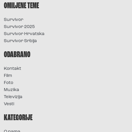
OMILJENE TEME
Survivor
Survivor 2025
Survivor Hrvatska
Survivor Srbija
ODABRANO
Kontakt
Film
Foto
Muzika
Televizija
Vesti
KATEGORIJE
O nama