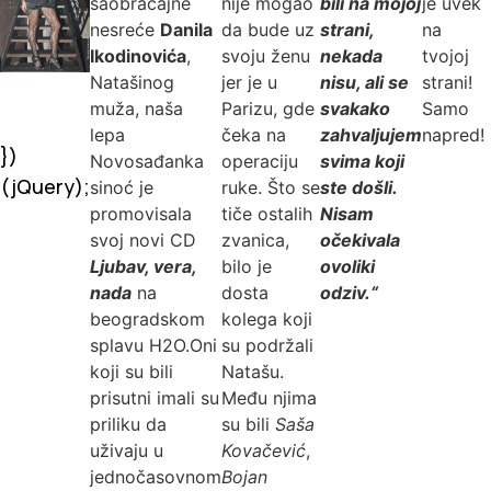
saobraćajne
nije mogao
bili na mojoj
je uvek
nesreće
Danila
da bude uz
strani,
na
Ikodinovića
,
svoju ženu
nekada
tvojoj
Natašinog
jer je u
nisu, ali se
strani!
muža, naša
Parizu, gde
svakako
Samo
lepa
čeka na
zahvaljujem
napred!
})
Novosađanka
operaciju
svima koji
(jQuery);
sinoć je
ruke. Što se
ste došli.
promovisala
tiče ostalih
Nisam
svoj novi CD
zvanica,
očekivala
Ljubav, vera,
bilo je
ovoliki
nada
na
dosta
odziv.“
beogradskom
kolega koji
splavu H2O.Oni
su podržali
koji su bili
Natašu.
prisutni imali su
Među njima
priliku da
su bili
Saša
uživaju u
Kovačević
,
jednočasovnom
Bojan