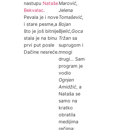
nastupu
Nataše
Marović,
Bekvalac
.
Jelena
Pevala je i nove
Tomašević,
i stare pesme,a
Bojan
što je još bitnije
Bjelić,Goca
stala je na binu
Tržan
sa
prvi put posle
suprugom i
Dačine nesreće.
mnogi
drugi… Sam
program je
vodio
Ognjen
Amidžić
, a
Nataša se
samo na
kratko
obratila
medijima
rečima: