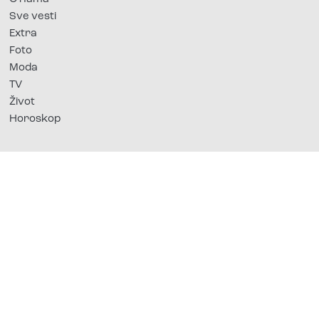
Sve vesti
Extra
Foto
Moda
TV
Život
Horoskop