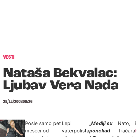
VESTI
Nataša Bekvalac:
Ljubav Vera Nada
28/11/2008
09:26
Posle samo pet
Lepi
„
Mediji su
Nato,
meseci od
vaterpolista
ponekad
Tračara