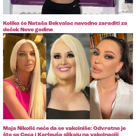
Koliko će Nataša Bekvalac navodno zaraditi za
doček Nove godine
Maja Nikolić neće da se vakciniše: Odvratno je
što se Ceca i Karleuša slikaju na vakcinaciji