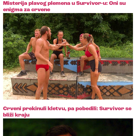
Misterija plavog plemena u Survivor-u: Oni su
enigma za crvene
Crveni prekinuli kletvu, pa pobedili: Survivor se
bliži kraju