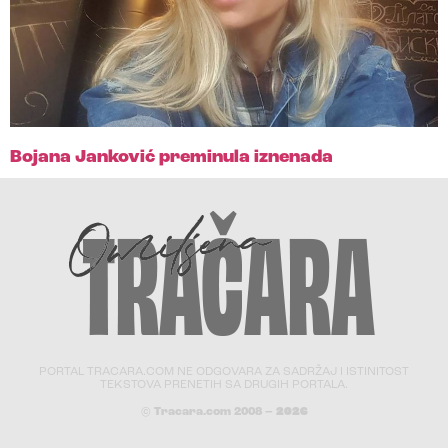
Bojana Janković preminula iznenada
PORTAL TRACARA.COM NE ODGOVARA ZA SADRŽAJ I ISTINITOST
TEKSTOVA PRENETIH SA DRUGIH PORTALA.
© Tracara.com 2008 –
2026