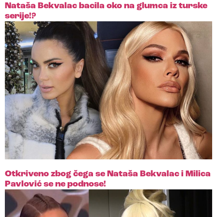
Nataša Bekvalac bacila oko na glumca iz turske
serije!?
Otkriveno zbog čega se Nataša Bekvalac i Milica
Pavlović se ne podnose!