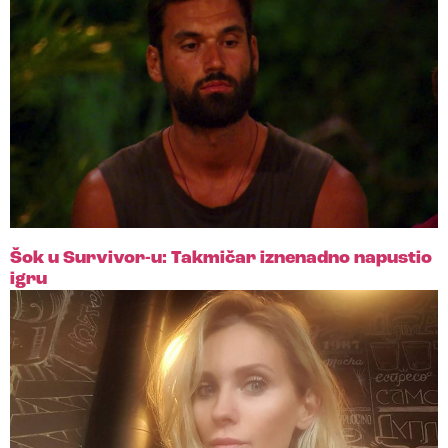
Šok u Survivor-u: Takmičar iznenadno napustio
igru