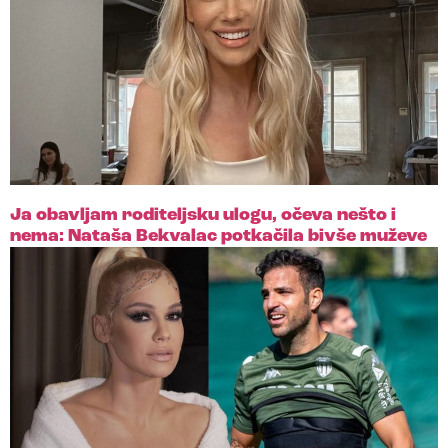
Ja obavljam roditeljsku ulogu, očeva nešto i
nema: Nataša Bekvalac potkačila bivše muževe