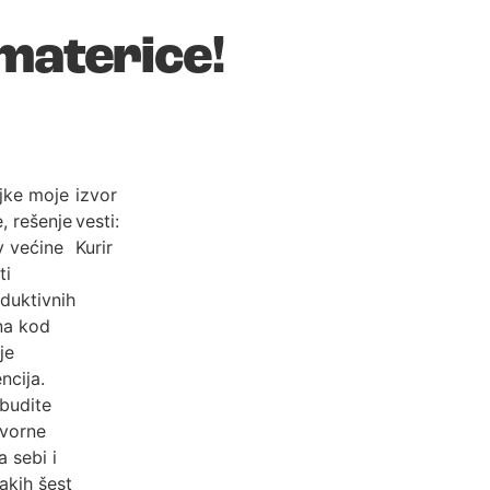
materice!
jke moje
izvor
, rešenje
vesti:
v većine
Kurir
ti
duktivnih
na kod
je
ncija.
budite
vorne
 sebi i
akih šest