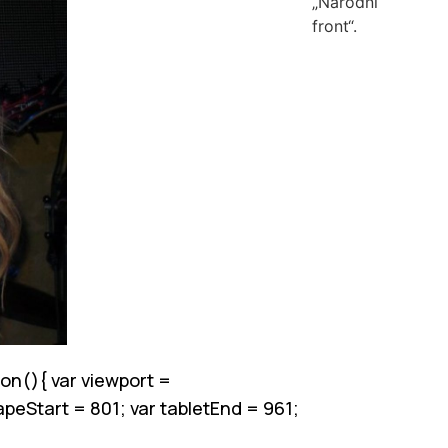
„Narodni
front“.
on(){ var viewport =
apeStart = 801; var tabletEnd = 961;