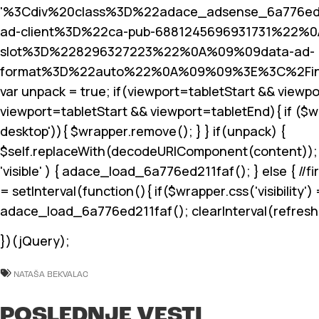
'%3Cdiv%20class%3D%22adace_adsense_6a776e
ad-client%3D%22ca-pub-6881245696931731%22%
slot%3D%228296327223%22%0A%09%09data-ad-
format%3D%22auto%22%0A%09%09%3E%3C%2Fin
var unpack = true; if(viewport
=tabletStart && viewpo
viewport
=tabletStart && viewport
=tabletEnd){ if ($
desktop')){ $wrapper.remove(); } } if(unpack) {
$self.replaceWith(decodeURIComponent(content)); } }
'visible' ) { adace_load_6a776ed211faf(); } else { //fi
= setInterval(function(){ if($wrapper.css('visibility') =
adace_load_6a776ed211faf(); clearInterval(refreshInt
})(jQuery);
NATAŠA BEKVALAC
POSLEDNJE VESTI