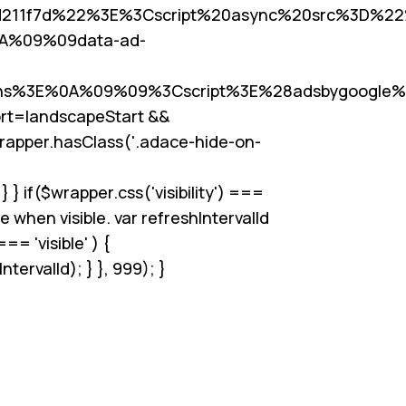
d211f7d%22%3E%3Cscript%20async%20src%3D%22
0A%09%09data-ad-
s%3E%0A%09%09%3Cscript%3E%28adsbygoogle%
rt
=landscapeStart &&
wrapper.hasClass('.adace-hide-on-
 if($wrapper.css('visibility') ===
re when visible. var refreshIntervalId
== 'visible' ) {
ervalId); } }, 999); }