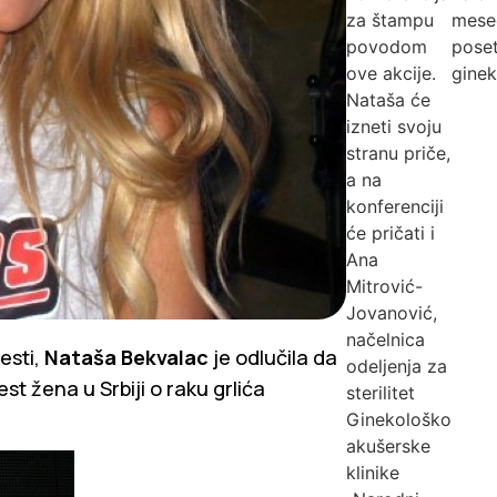
za štampu
mese
povodom
poset
ove akcije.
ginek
Nataša će
izneti svoju
stranu priče,
a na
konferenciji
će pričati i
Ana
Mitrović-
Jovanović,
načelnica
esti,
Nataša Bekvalac
je odlučila da
odeljenja za
est žena u Srbiji o raku grlića
sterilitet
Ginekološko
akušerske
klinike