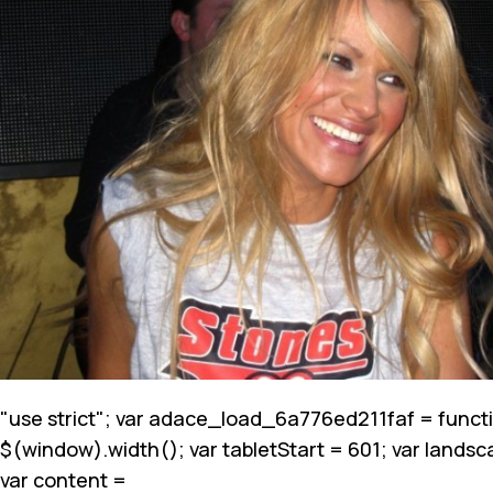
"use strict"; var adace_load_6a776ed211faf = functi
$(window).width(); var tabletStart = 601; var landsc
var content =