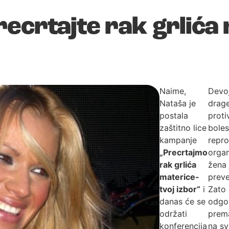
ecrtajte rak grlića 
Naime,
Devo
Nataša je
drage
postala
proti
zaštitno lice
boles
kampanje
repro
„Precrtajmo
orga
rak grlića
žena 
materice-
preve
tvoj izbor“
i
Zato 
danas će se
odgo
održati
prema
konferencija
na sv