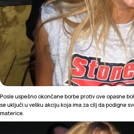
Posle uspešno okončane borbe protiv ove opasne bol
se uključi u veliku akciju koja ima za cilj da podigne sv
materice.