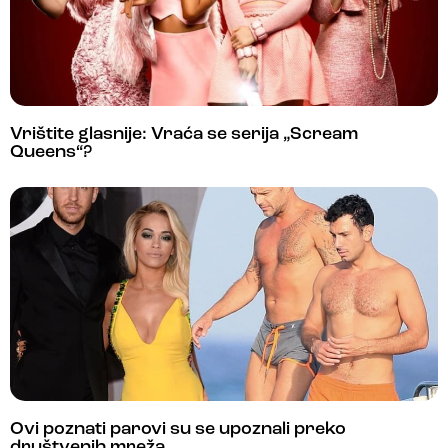
Vrištite glasnije: Vraća se serija „Scream
Queens“?
Ovi poznati parovi su se upoznali preko
društvenih mreža