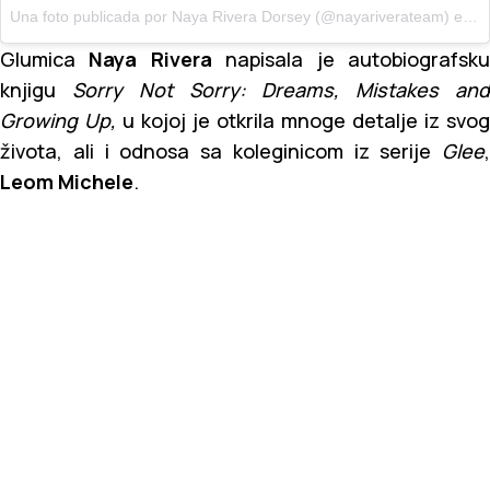
Una foto publicada por Naya Rivera Dorsey (@nayariverateam) el
13
Glumica
Naya Rivera
napisala je autobiografsk
knjigu
Sorry Not Sorry: Dreams, Mistakes an
Growing Up,
u kojoj je otkrila mnoge detalje iz svog
života, ali i odnosa sa koleginicom iz serije
Glee
,
Leom Michele
.