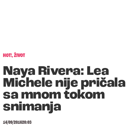
HOT!
,
ŽIVOT
Naya Rivera: Lea
Michele nije pričala
sa mnom tokom
snimanja
14/09/2016
20:03