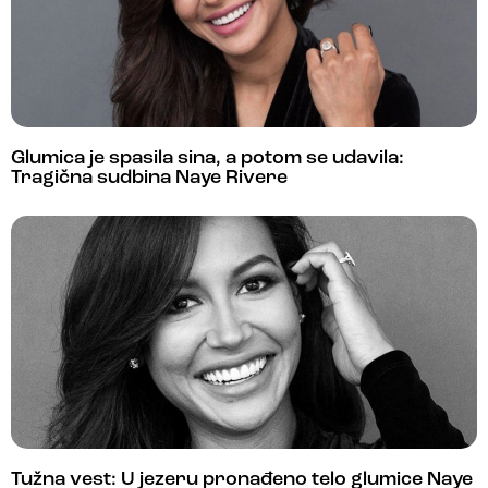
Glumica je spasila sina, a potom se udavila:
Tragična sudbina Naye Rivere
Tužna vest: U jezeru pronađeno telo glumice Naye