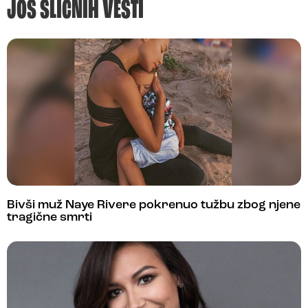
JOŠ SLIČNIH VESTI
Bivši muž Naye Rivere pokrenuo tužbu zbog njene
tragične smrti