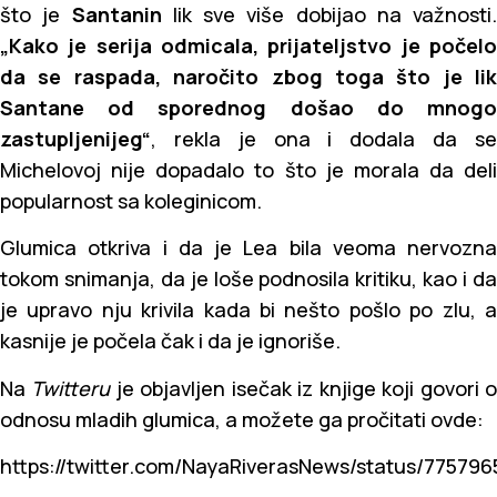
što je
Santanin
lik sve više dobijao na važnosti.
„Kako je serija odmicala, prijateljstvo je počelo
da se raspada, naročito zbog toga što je lik
Santane od sporednog došao do mnogo
zastupljenijeg“
, rekla je ona i dodala da se
Michelovoj nije dopadalo to što je morala da deli
popularnost sa koleginicom.
Glumica otkriva i da je Lea bila veoma nervozna
tokom snimanja, da je loše podnosila kritiku, kao i da
je upravo nju krivila kada bi nešto pošlo po zlu, a
kasnije je počela čak i da je ignoriše.
Na
Twitteru
je objavljen isečak iz knjige koji govori 
odnosu mladih glumica, a možete ga pročitati ovde:
https://twitter.com/NayaRiverasNews/status/77579