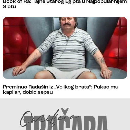
Book of Ra: Tajne Starog Egipta u Najpopularnijem
Slotu
Preminuo Radašin iz „Velikog brata“: Pukao mu
kapilar, dobio sepsu