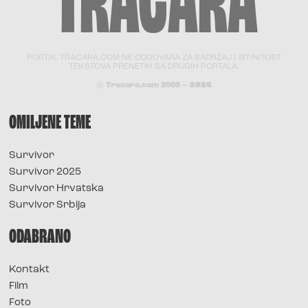
PORTAL TRACARA.COM NE ODGOVARA ZA SADRŽAJ I ISTINITOST
TEKSTOVA PRENETIH SA DRUGIH PORTALA.
© Tracara.com 2008 –
2026
OMILJENE TEME
Survivor
Survivor 2025
Survivor Hrvatska
Survivor Srbija
ODABRANO
Kontakt
Film
Foto