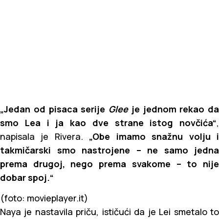
„Jedan od pisaca serije
Glee
je jednom rekao da
smo Lea i ja kao dve strane istog novčića“
,
napisala je Rivera.
„Obe imamo snažnu volju 
takmičarski smo nastrojene – ne samo jedna
prema drugoj, nego prema svakome – to nije
dobar spoj.“
(foto: movieplayer.it)
Naya je nastavila priču, ističući da je Lei smetalo to