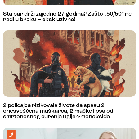
Šta par drži zajedno 27 godina? Zašto „50/50“ ne
radi u braku – ekskluzivno!
2 policajca rizikovala živote da spasu 2
onesvešćena muškarca, 2 mačke i psa od
smrtonosnog curenja ugljen-monoksida