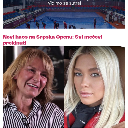
Novi haos na Srpska Openu: Svi mečevi
prekinuti