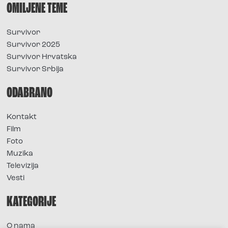
OMILJENE TEME
Survivor
Survivor 2025
Survivor Hrvatska
Survivor Srbija
ODABRANO
Kontakt
Film
Foto
Muzika
Televizija
Vesti
KATEGORIJE
O nama