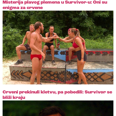
Misterija plavog plemena u Survivor-u: Oni su
enigma za crvene
Crveni prekinuli kletvu, pa pobedili: Survivor se
bliži kraju