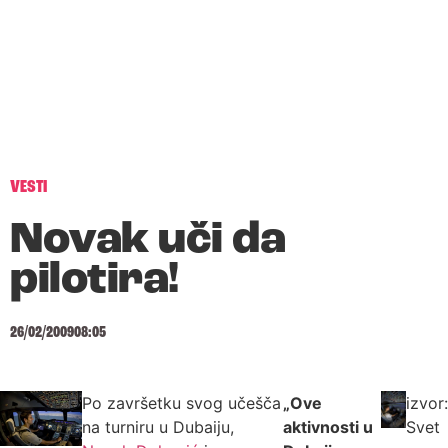
VESTI
Novak uči da
pilotira!
26/02/2009
08:05
Po završetku svog učešča
„
Ove
izvor:
na turniru u Dubaiju,
aktivnosti u
Svet