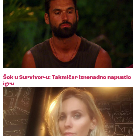
Šok u Survivor-u: Takmičar iznenadno napustio
igru