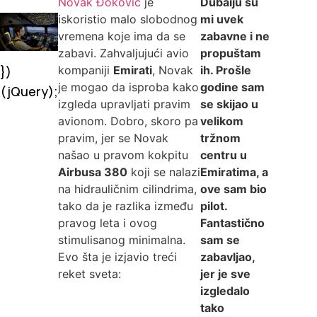
Novak Đoković
je
Dubaiju su
iskoristio malo slobodnog
mi uvek
vremena koje ima da se
zabavne i ne
zabavi. Zahvaljujući avio
propuštam
})
kompaniji
Emirati
, Novak
ih. Prošle
je mogao da isproba kako
godine sam
(jQuery);
izgleda upravljati pravim
se skijao u
avionom. Dobro, skoro pa
velikom
pravim, jer se Novak
tržnom
našao u pravom kokpitu
centru u
Airbusa 380
koji se nalazi
Emiratima, a
na hidrauličnim cilindrima,
ove sam bio
tako da je razlika između
pilot.
pravog leta i ovog
Fantastično
stimulisanog minimalna.
sam se
Evo šta je izjavio treći
zabavljao,
reket sveta:
jer je sve
izgledalo
tako