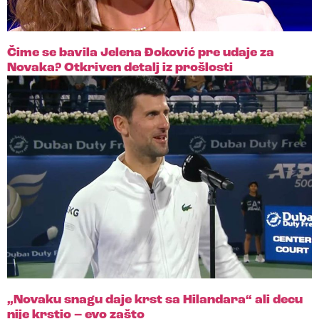
Čime se bavila Jelena Đoković pre udaje za
Novaka? Otkriven detalj iz prošlosti
„Novaku snagu daje krst sa Hilandara“ ali decu
nije krstio – evo zašto