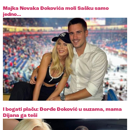
Majka Novaka Đokovića moli Sašku samo
jedno…
I bogati plaču: Đorđe Đoković u suzama, mama
Dijana ga teši