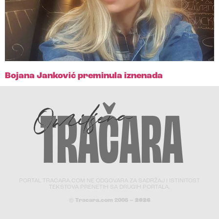
Bojana Janković preminula iznenada
PORTAL TRACARA.COM NE ODGOVARA ZA SADRŽAJ I ISTINITOST
TEKSTOVA PRENETIH SA DRUGIH PORTALA.
© Tracara.com 2008 –
2026