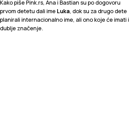
Kako piše Pink.rs, Ana i Bastian su po dogovoru
prvom detetu dali ime
Luka
, dok su za drugo dete
planirali internacionalno ime, ali ono koje će imati i
dublje značenje.