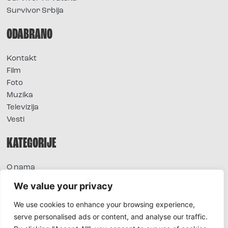
Survivor Srbija
ODABRANO
Kontakt
Film
Foto
Muzika
Televizija
Vesti
KATEGORIJE
O nama
Sve vesti
We value your privacy
Extra
We use cookies to enhance your browsing experience,
Foto
serve personalised ads or content, and analyse our traffic.
Moda