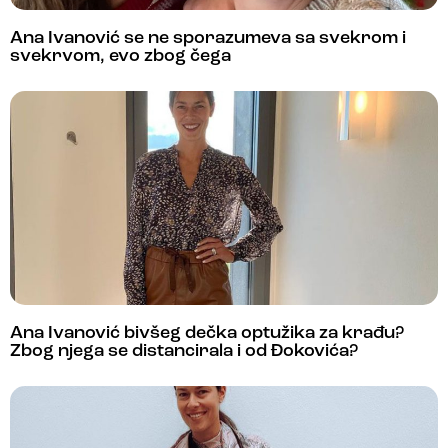
Ana Ivanović se ne sporazumeva sa svekrom i
svekrvom, evo zbog čega
Ana Ivanović bivšeg dečka optužika za krađu?
Zbog njega se distancirala i od Đokovića?