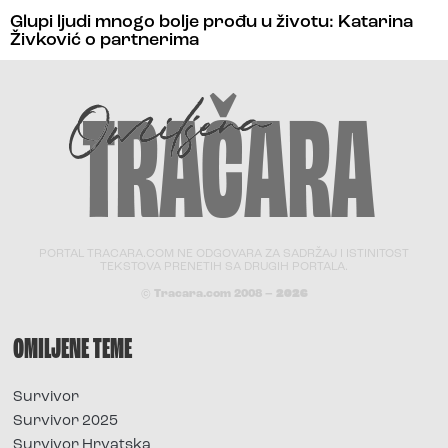
Glupi ljudi mnogo bolje prođu u životu: Katarina
Živković o partnerima
PORTAL TRACARA.COM NE ODGOVARA ZA SADRŽAJ I ISTINITOST
TEKSTOVA PRENETIH SA DRUGIH PORTALA.
© Tracara.com 2008 –
2026
OMILJENE TEME
Survivor
Survivor 2025
Survivor Hrvatska