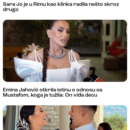
Sara Jo je u Rimu kao klinka radila nešto skroz
drugo
Emina Jahović otkrila istinu o odnosu sa
Mustafom, koga je tužila: On viđa decu