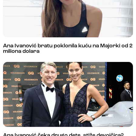
Ana Ivanović bratu poklonila kuću na Majorki od 2
miliona dolara
Ana Ivanović čeka drugo dete, stiže devojčica?