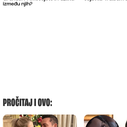
između njih?
PROČITAJ I OVO: