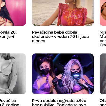
rila 20.
Pevačicina beba dobila
Nij
karijeri
skafander vredan 70 hiljada
Mar
dinara
pr
Gr
 Pevačica
Prva dodela nagrada uživo
Ote
u 3 godine
bez publike: Pogledajte sve
sa