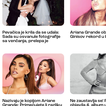
Pevačica je krila da se udala:
Ariana Grande obo
Sada su osvanule fotografije
Ginisov rekord u 
sa venčanja, prelepa je
Nazivaju je kopijom Ariane
Ne zaustavlja se!
Grande: Primećujete li razliku
objavila 4. album 