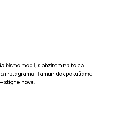
a bismo mogli, s obzirom na to da
u na instagramu. Taman dok pokušamo
– stigne nova.