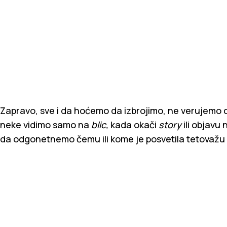
Zapravo, sve i da hoćemo da izbrojimo, ne verujemo d
neke vidimo samo na
blic,
kada okači
story
ili objav
da odgonetnemo čemu ili kome je posvetila tetovažu 