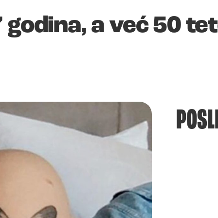
 godina, a već 50 te
POSL