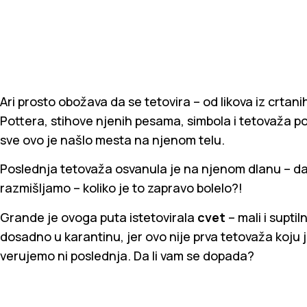
Ari prosto obožava da se tetovira – od likova iz crtan
Pottera, stihove njenih pesama, simbola i tetovaža p
sve ovo je našlo mesta na njenom telu.
Poslednja tetovaža osvanula je na njenom dlanu – da
razmišljamo – koliko je to zapravo bolelo?!
Grande je ovoga puta istetovirala
cvet
– mali i suptil
dosadno u karantinu, jer ovo nije prva tetovaža koju 
verujemo ni poslednja. Da li vam se dopada?