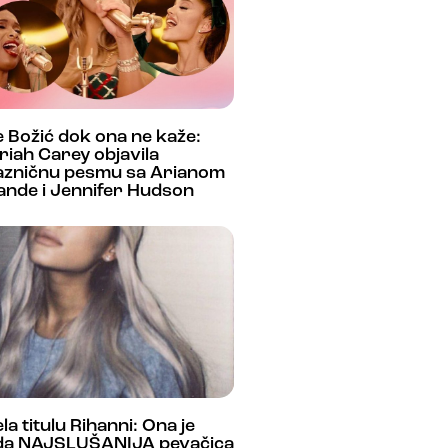
e Božić dok ona ne kaže:
iah Carey objavila
azničnu pesmu sa Arianom
ande i Jennifer Hudson
la titulu Rihanni: Ona je
da NAJSLUŠANIJA pevačica