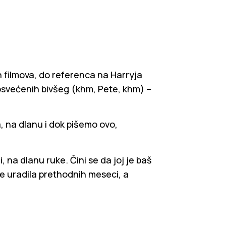
ih filmova, do referenca na Harryja
osvećenih bivšeg (khm, Pete, khm) –
, na dlanu i dok pišemo ovo,
ni, na dlanu ruke. Čini se da joj je baš
je uradila prethodnih meseci, a