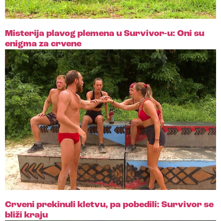
Misterija plavog plemena u Survivor-u: Oni su
enigma za crvene
Crveni prekinuli kletvu, pa pobedili: Survivor se
bliži kraju