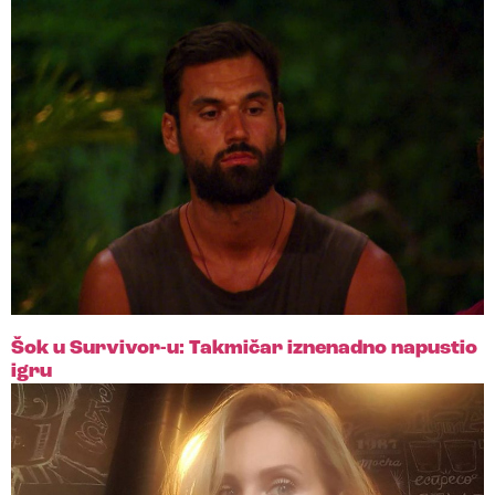
Šok u Survivor-u: Takmičar iznenadno napustio
igru