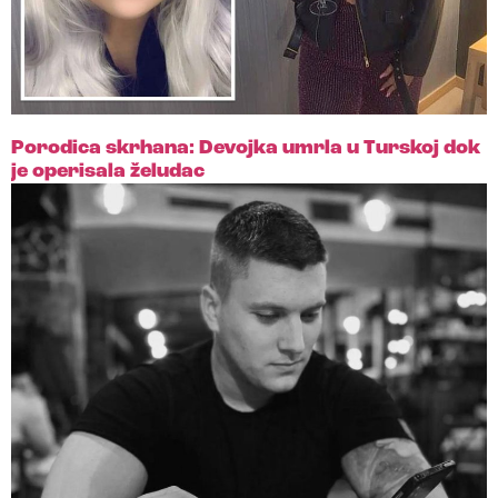
Porodica skrhana: Devojka umrla u Turskoj dok
je operisala želudac