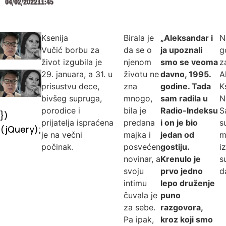
04/02/2022
11:45
Ksenija
Birala je
„Aleksandar i
N
Vučić borbu za
da se o
ja upoznali
g
život izgubila je
njenom
smo se veoma
z
29. januara, a 31. u
životu ne
davno, 1995.
A
prisustvu dece,
zna
godine. Tada
K
bivšeg supruga,
mnogo,
sam radila u
N
porodice i
bila je
Radio-Indeksu
S
})
prijatelja ispraćena
predana
i on je bio
s
(jQuery);
je na večni
majka i
jedan od
m
počinak.
posvećen
gostiju.
i
novinar, a
Krenulo je
s
svoju
prvo jedno
d
intimu
lepo druženje
čuvala je
puno
za sebe.
razgovora,
Pa ipak,
kroz koji smo