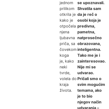
jednom
se upoznavali.
prilikom
Shvatila sam
otkrila je
da je reč o
kako je
osobi koja je
otpočela
predivna,
njena
pametna,
ljubavna
natprosečno
priča, sa
obrazovana,
čovekom
inteligentna.
koga
Tako me je i
je, kako
zainteresovao.
neki
Nije mi se
tvrde,
udvarao.
volela do
Pričali smo o
kraja
svim mogućim
života.
temama, ako
je to bio
njegov način
udvaranja –