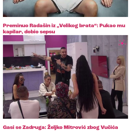
Preminuo Radašin iz „Velikog brata“: Pukao mu
kapilar, dobio sepsu
Gasi se Zadruga: Željko Mitrović zbog Vučića