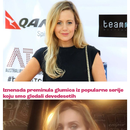
Iznenada preminula glumica iz popularne serije
koju smo gledali devedesetih