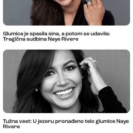
Glumica je spasila sina, a potom se udavila:
Tragična sudbina Naye Rivere
Tužna vest: U jezeru pronađeno telo glumice Naye
Rivere