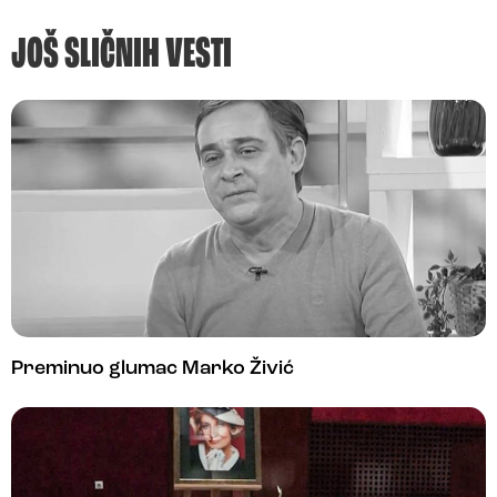
JOŠ SLIČNIH VESTI
Preminuo glumac Marko Živić