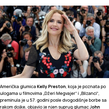
Američka glumica
Kelly Preston
, koja je poznata po
ulogama u filmovima „Džeri Megvajer“ i „Blizanci“,
preminula je u 57. godini posle dvogodišnje borbe sa
rakom dojke, objavio je njen suprug glumac J
ohn