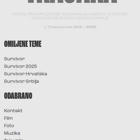
PORTAL TRACARA.COM NE ODGOVARA ZA SADRŽAJ I ISTINITOST
TEKSTOVA PRENETIH SA DRUGIH PORTALA.
© Tracara.com 2008 –
2026
OMILJENE TEME
Survivor
Survivor 2025
Survivor Hrvatska
Survivor Srbija
ODABRANO
Kontakt
Film
Foto
Muzika