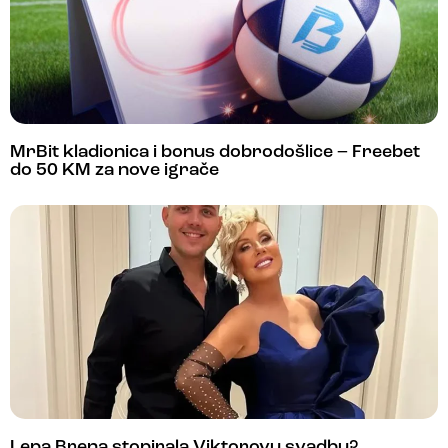
MrBit kladionica i bonus dobrodošlice – Freebet
do 50 KM za nove igrače
Lepa Brena stopirala Viktorovu svadbu?