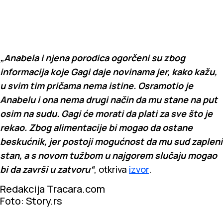
„Anabela i njena porodica ogorčeni su zbog
informacija koje Gagi daje novinama jer, kako kažu,
u svim tim pričama nema istine. Osramotio je
Anabelu i ona nema drugi način da mu stane na put
osim na sudu. Gagi će morati da plati za sve što je
rekao. Zbog alimentacije bi mogao da ostane
beskućnik, jer postoji mogućnost da mu sud zapleni
stan, a s novom tužbom u najgorem slučaju mogao
bi da završi u zatvoru“
, otkriva
izvor
.
Redakcija Tracara.com
Foto: Story.rs