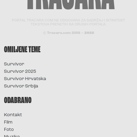
PORTAL TRACARA.COM NE ODGOVARA ZA SADRŽAJ I ISTINITOST
TEKSTOVA PRENETIH SA DRUGIH PORTALA.
© Tracara.com 2008 –
2026
OMILJENE TEME
Survivor
Survivor 2025
Survivor Hrvatska
Survivor Srbija
ODABRANO
Kontakt
Film
Foto