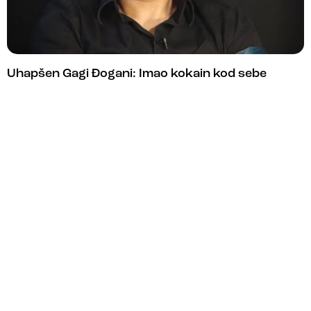
Uhapšen Gagi Đogani: Imao kokain kod sebe