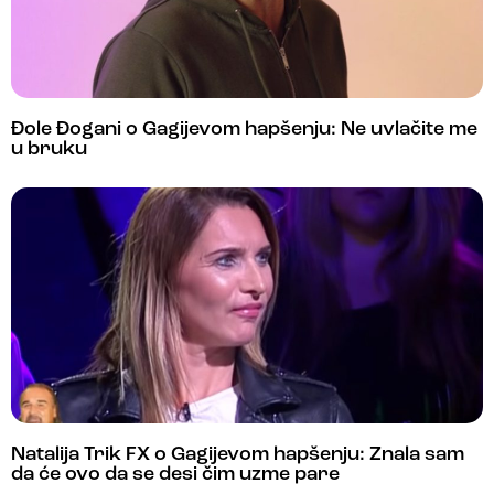
Đole Đogani o Gagijevom hapšenju: Ne uvlačite me
u bruku
Natalija Trik FX o Gagijevom hapšenju: Znala sam
da će ovo da se desi čim uzme pare