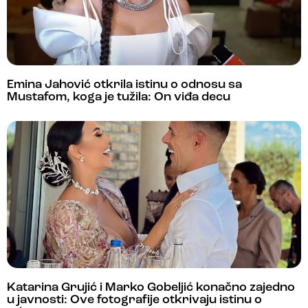
Emina Jahović otkrila istinu o odnosu sa
Mustafom, koga je tužila: On viđa decu
Katarina Grujić i Marko Gobeljić konačno zajedno
u javnosti: Ove fotografije otkrivaju istinu o