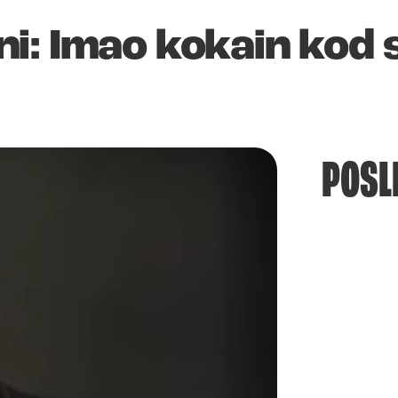
i: Imao kokain kod 
POSL