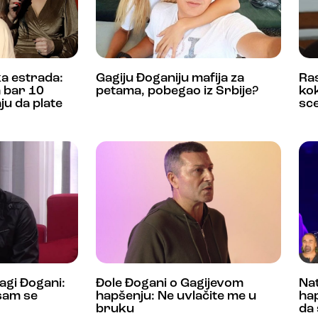
ka estrada:
Gagiju Đoganiju mafija za
Ras
 bar 10
petama, pobegao iz Srbije?
kok
ju da plate
sce
agi Đogani:
Đole Đogani o Gagijevom
Nat
 sam se
hapšenju: Ne uvlačite me u
hap
bruku
da 