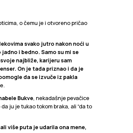
ticima, o čemu je i otvoreno pričao
lekovima svako jutro nakon noći u
 jadno i bedno. Samo su mi se
svoje najbliže, karijeru sam
denser. On je tada priznao i da je
 pomogle da se izvuče iz pakla
e.
nabele Bukve
, nekadašnje pevačice
da ju je tukao tokom braka, ali “da to
ali više puta je udarila ona mene,