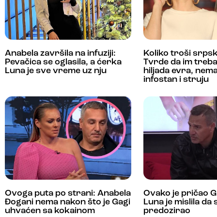
Anabela završila na infuziji:
Koliko troši srps
Pevačica se oglasila, a ćerka
Tvrde da im treba
Luna je sve vreme uz nju
hiljada evra, nema
infostan i struju
Ovoga puta po strani: Anabela
Ovako je pričao G
Đogani nema nakon što je Gagi
Luna je mislila da
uhvaćen sa kokainom
predozirao