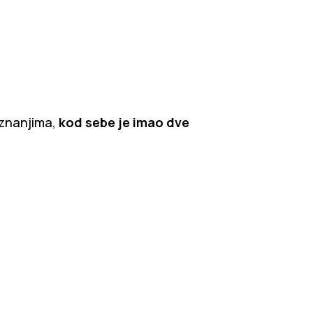
aznanjima,
kod sebe je imao dve