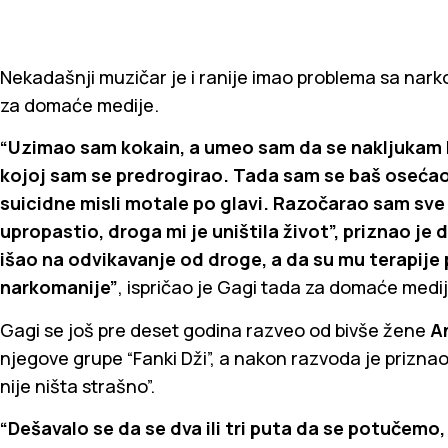
Nekadašnji muzičar je i ranije imao problema sa narko
za domaće medije.
“Uzimao sam kokain, a umeo sam da se nakljukam 
kojoj sam se predrogirao. Tada sam se baš osećao
suicidne misli motale po glavi. Razočarao sam sve 
upropastio, droga mi je uništila život”, priznao je 
išao na odvikavanje od droge, a da su mu terapije
narkomanije”
, ispričao je Gagi tada za domaće medij
Gagi se još pre deset godina razveo od bivše žene
A
njegove grupe “Fanki Dži”, a nakon razvoda je priznao 
nije ništa strašno”.
“Dešavalo se da se dva ili tri puta da se potučemo, 