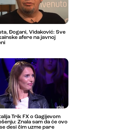
ta, Đogani, Vidaković: Sve
ainske afere na javnoj
ni
alija Trik FX o Gagijevom
šenju: Znala sam da će ovo
se desi čim uzme pare