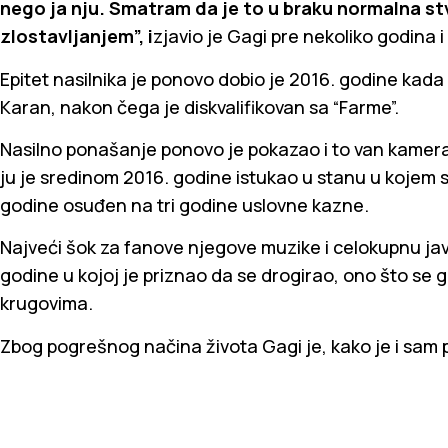
nego ja nju. Smatram da je to u braku normalna st
zlostavljanjem”, i
zjavio je Gagi pre nekoliko godina 
Epitet nasilnika je ponovo dobio je 2016. godine kada
Karan, nakon čega je diskvalifikovan sa “Farme”.
Nasilno ponašanje ponovo je pokazao i to van kamera,
ju je sredinom 2016. godine istukao u stanu u kojem s
godine osuđen na tri godine uslovne kazne.
Najveći šok za fanove njegove muzike i celokupnu jav
godine u kojoj je priznao da se drogirao, ono što se
krugovima.
Zbog pogrešnog načina života Gagi je, kako je i sam p