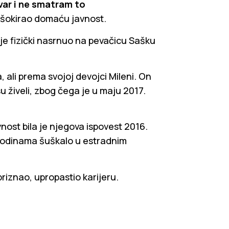
var i ne smatram to
i šokirao domaću javnost.
 je fizički nasrnuo na pevačicu Sašku
 ali prema svojoj devojci Mileni. On
u živeli, zbog čega je u maju 2017.
nost bila je njegova ispovest 2016.
 godinama šuškalo u estradnim
riznao, upropastio karijeru.