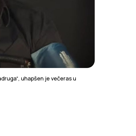
„Zadruga“, uhapšen je večeras u