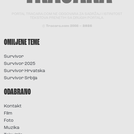
PORTAL TRACARA.COM NE ODGOVARA ZA SADRŽAJ I ISTINITOST
TEKSTOVA PRENETIH SA DRUGIH PORTALA.
© Tracara.com 2008 –
2026
OMILJENE TEME
Survivor
Survivor 2025
Survivor Hrvatska
Survivor Srbija
ODABRANO
Kontakt
Film
Foto
Muzika