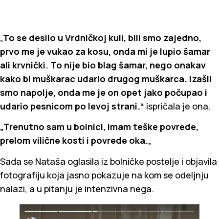
„
To se desilo u Vrdničkoj kuli, bili smo zajedno,
prvo me je vukao za kosu, onda mi je lupio šamar
ali krvnički. To nije bio blag šamar, nego onakav
kako bi muškarac udario drugog muškarca. Izašli
smo napolje, onda me je on opet jako počupao i
udario pesnicom po levoj strani.“
ispričala je ona.
„Trenutno sam u bolnici, imam teške povrede,
prelom vilične kosti i povrede oka.
„
Sada se Nataša oglasila iz bolničke postelje i objavila
fotografiju koja jasno pokazuje na kom se odeljnju
nalazi, a u pitanju je intenzivna nega.