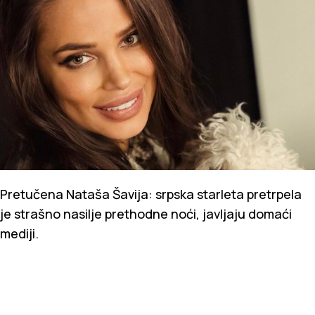
Pretučena Nataša Šavija: srpska starleta pretrpela
je strašno nasilje prethodne noći, javljaju domaći
mediji.