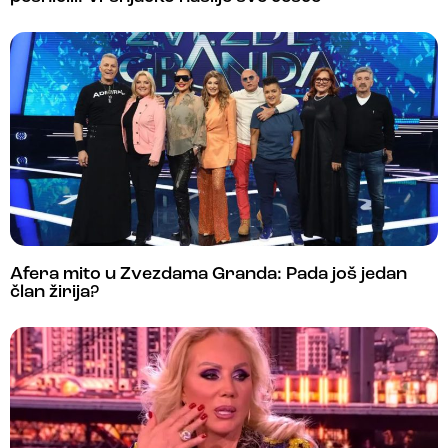
Afera mito u Zvezdama Granda: Pada još jedan
član žirija?