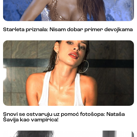
Starleta priznala: Nisam dobar primer devojkama
Snovi se ostvaruju uz pomoć fotošopa: Nataša
Šavija kao vampirica!