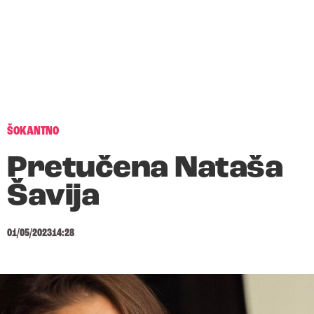
ŠOKANTNO
Pretučena Nataša
Šavija
01/05/2023
14:28