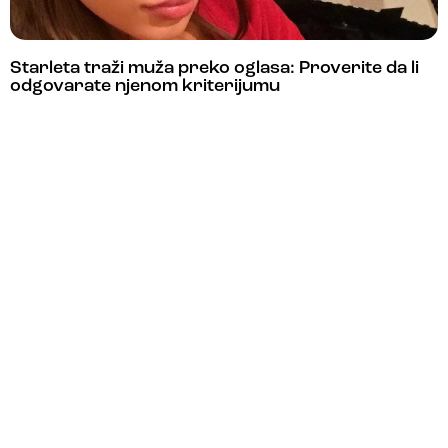
Starleta traži muža preko oglasa: Proverite da li
odgovarate njenom kriterijumu