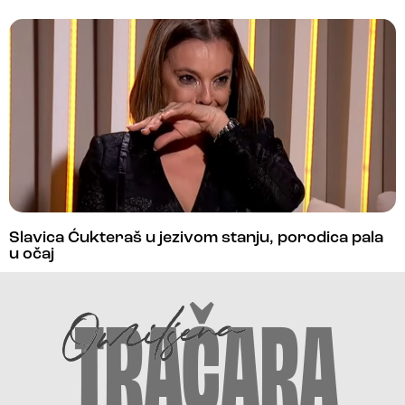
Slavica Ćukteraš u jezivom stanju, porodica pala
u očaj