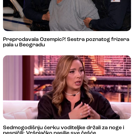
Preprodavala Ozempic?! Sestra poznatog frizera
pala u Beogradu
Sedmogodišnju ćerku voditeljke držali za noge i
pesničili: Vršnjačko nasilje sve češće