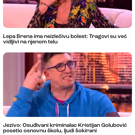
Lepa Brena ima neizlečivu bolest: Tragovi su već
vidljivi na njenom telu
Jezivo: Osuđivani kriminalac Kristijan Golubović
posetio osnovnu školu, ljudi šokirani