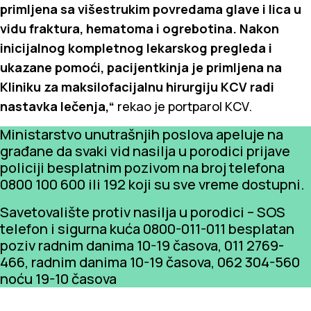
primljena sa višestrukim povredama glave i lica u
vidu fraktura, hematoma i ogrebotina. Nakon
inicijalnog kompletnog lekarskog pregleda i
ukazane pomoći, pacijentkinja je primljena na
Kliniku za maksilofacijalnu hirurgiju KCV radi
nastavka lečenja,“
rekao je portparol KCV.
Ministarstvo unutrašnjih poslova apeluje na
građane da svaki vid nasilja u porodici prijave
policiji besplatnim pozivom na broj telefona
0800 100 600 ili 192 koji su sve vreme dostupni.
Savetovalište protiv nasilja u porodici – SOS
telefon i sigurna kuća 0800-011-011 besplatan
poziv radnim danima 10-19 časova, 011 2769-
466, radnim danima 10-19 časova, 062 304-560
noću 19-10 časova