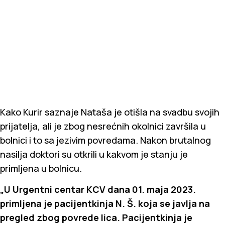
Kako Kurir saznaje Nataša je otišla na svadbu svojih
prijatelja, ali je zbog nesrećnih okolnici završila u
bolnici i to sa jezivim povredama. Nakon brutalnog
nasilja doktori su otkrili u kakvom je stanju je
primljena u bolnicu.
„U Urgentni centar KCV dana 01. maja 2023.
primljena je pacijentkinja N. Š. koja se javlja na
pregled zbog povrede lica. Pacijentkinja je