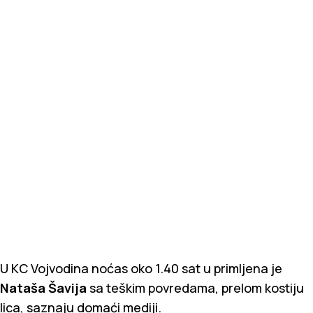
U KC Vojvodina noćas oko 1.40 sat u primljena je
Nataša Šavija
sa teškim povredama, prelom kostiju
lica, saznaju domaći mediji.