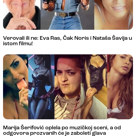
Verovali ili ne: Eva Ras, Čak Noris i Nataša Šavija u
istom filmu!
Marija Šerifović oplela po muzičkoj sceni, a od
odgovora prozvanih će je zaboleti glava