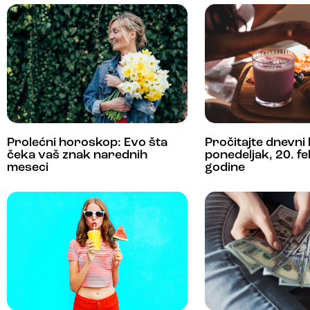
Prolećni horoskop: Evo šta
Pročitajte dnevni
čeka vaš znak narednih
ponedeljak, 20. f
meseci
godine