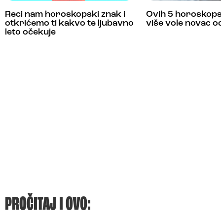
Reci nam horoskopski znak i
Ovih 5 horoskops
otkrićemo ti kakvo te ljubavno
više vole novac od
leto očekuje
PROČITAJ I OVO: