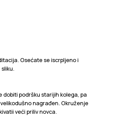
tacija. Osećate se iscrpljeno i
sliku.
 dobiti podršku starijih kolega, pa
biti velikodušno nagrađen. Okruženje
atii veći priliv novca.