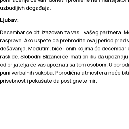
uzbudljivh događaja.
Ljubav:
Decembar će biti izazovan za vas i vašeg partnera. M
rasprave. Ako uspete da prebrodite ovaj period pred
dešavanja. Međutim, biće i onih kojima će decembar 
raskide. Slobodni Blizanci će imati priliku da upoznaju
od prijatelja će vas upoznati sa tom osobom. U porodi
puni verbalnih sukoba. Porodična atmosfera neće biti
prisebnost i pokušate da postignete mir.