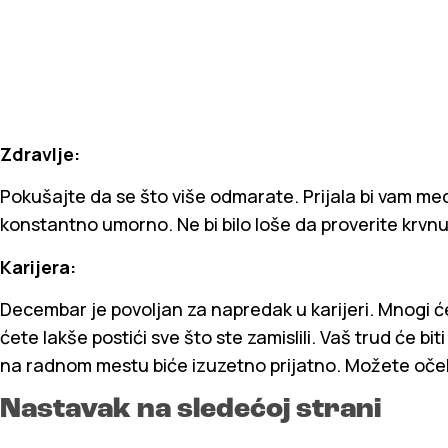
Zdravlje:
Pokušajte da se što više odmarate. Prijala bi vam medi
konstantno umorno. Ne bi bilo loše da proverite krvnu 
Karijera:
Decembar je povoljan za napredak u karijeri. Mnogi će
ćete lakše postići sve što ste zamislili. Vaš trud će 
na radnom mestu biće izuzetno prijatno. Možete očekiv
Nastavak na sledećoj strani