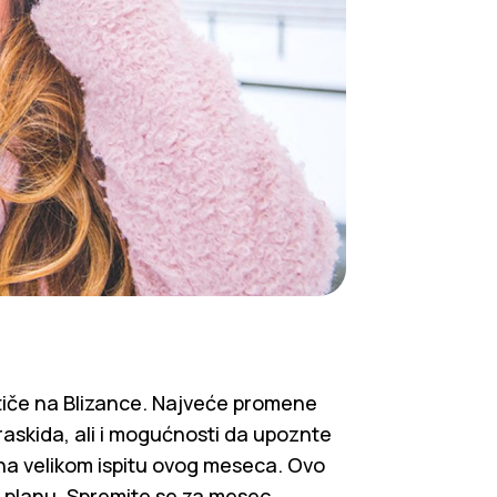
iče na Blizance. Najveće promene
 raskida, ali i mogućnosti da upoznte
i na velikom ispitu ovog meseca. Ovo
 planu. Spremite se za mesec