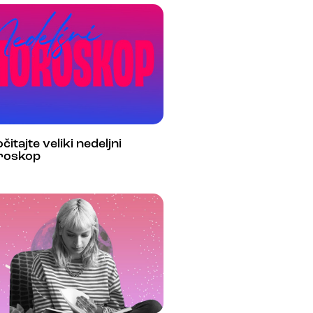
čitajte veliki nedeljni
roskop