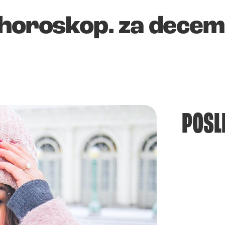
 horoskop. za dece
POSL