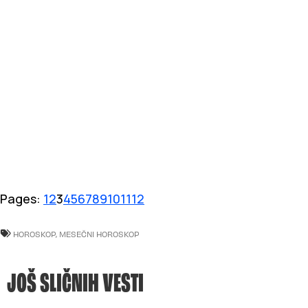
Pages:
1
2
3
4
5
6
7
8
9
10
11
12
HOROSKOP
,
MESEČNI HOROSKOP
JOŠ SLIČNIH VESTI