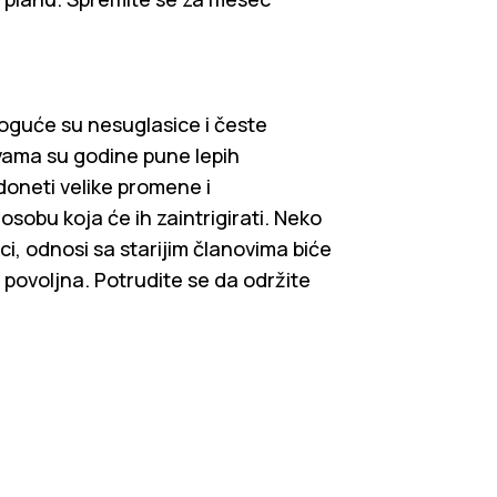
oguće su nesuglasice i česte
 vama su godine pune lepih
doneti velike promene i
 osobu koja će ih zaintrigirati. Neko
ci, odnosi sa starijim članovima biće
 povoljna. Potrudite se da održite