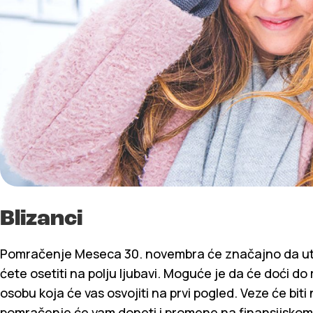
Blizanci
Pomračenje Meseca 30. novembra će značajno da ut
ćete osetiti na polju ljubavi. Moguće je da će doći do
osobu koja će vas osvojiti na prvi pogled. Veze će bit
pomračenje će vam doneti i promene na finansijskom