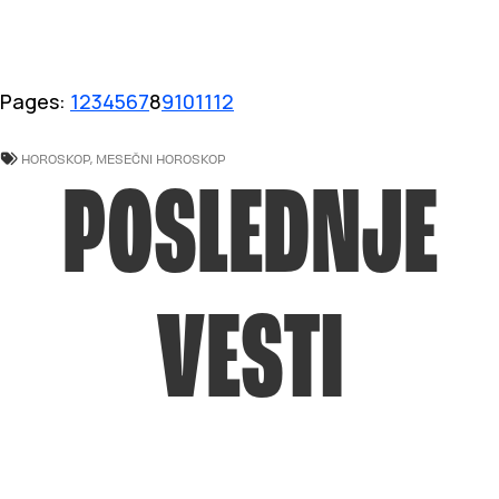
Pages:
1
2
3
4
5
6
7
8
9
10
11
12
HOROSKOP
,
MESEČNI HOROSKOP
POSLEDNJE
VESTI