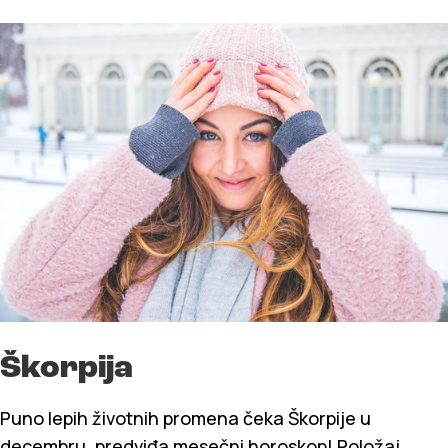
Škorpija
Puno lepih životnih promena čeka Škorpije u
decembru, predviđa mesečni horoskop! Položaj