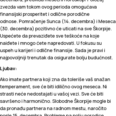
zvezda vam tokom ovog perioda omogućava
finansijski prosperitet i odlične porodične
odnose. Pomračenje Sunca (14. decembra) i Meseca
(30. decembra) pozitivno će uticati na sve Škorpije.
Uspećete da prevaziđete sve teškoće na koje
naiđete i mnogo ćete napredovati. U fokusu su
uspeh u karijeri i odlične finansije. Sada je pravi i
najpovoljniji trenutak da osigurate bolju budućnost.
Ljubav:
Ako imate partnera koji zna da toleriše vaš snažan
temperament, sve će biti idilično ovog meseca. Ni
strasti neće nedostajati u vašoj vezi. Sve će biti
savršeno i harmonično. Slobodne Škorpije mogle bi
da pronađu partnera na radnom mestu, naročito
posle 15. decembra. Probleme na polju porodice