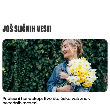
JOŠ SLIČNIH VESTI
Prolećni horoskop: Evo šta čeka vaš znak
narednih meseci