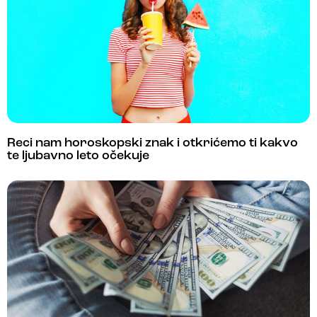
Reci nam horoskopski znak i otkrićemo ti kakvo
te ljubavno leto očekuje