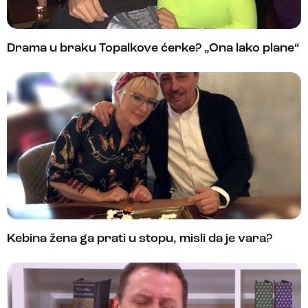
Drama u braku Topalkove ćerke? „Ona lako plane“
Kebina žena ga prati u stopu, misli da je vara?