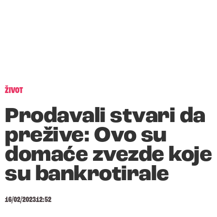
ŽIVOT
Prodavali stvari da
prežive: Ovo su
domaće zvezde koje
su bankrotirale
16/02/2023
12:52