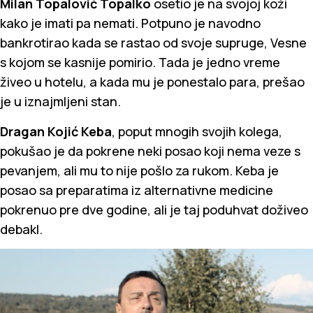
Milan Topalović Topalko
osetio je na svojoj koži
kako je imati pa nemati. Potpuno je navodno
bankrotirao kada se rastao od svoje supruge, Vesne
s kojom se kasnije pomirio. Tada je jedno vreme
živeo u hotelu, a kada mu je ponestalo para, prešao
je u iznajmljeni stan.
Dragan Kojić Keba
, poput mnogih svojih kolega,
pokušao je da pokrene neki posao koji nema veze s
pevanjem, ali mu to nije pošlo za rukom. Keba je
posao sa preparatima iz alternativne medicine
pokrenuo pre dve godine, ali je taj poduhvat doživeo
debakl.