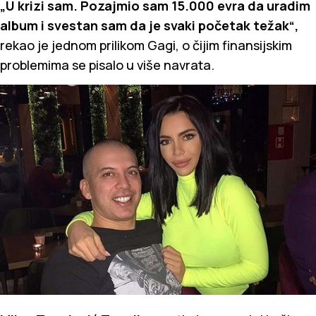
„U krizi sam. Pozajmio sam 15.000 evra da uradim
album i svestan sam da je svaki početak težak“,
rekao je jednom prilikom Gagi, o čijim finansijskim
problemima se pisalo u više navrata.