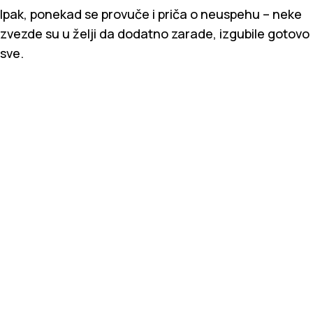
Ipak, ponekad se provuče i priča o neuspehu – neke
zvezde su u želji da dodatno zarade, izgubile gotovo
sve.