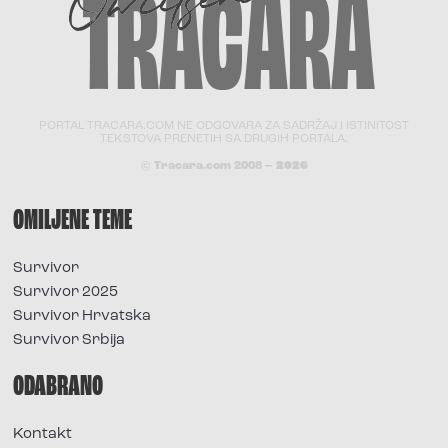
PORTAL TRACARA.COM NE ODGOVARA ZA SADRŽAJ I ISTINITOST
TEKSTOVA PRENETIH SA DRUGIH PORTALA.
© Tracara.com 2008 –
2026
OMILJENE TEME
Survivor
Survivor 2025
Survivor Hrvatska
Survivor Srbija
ODABRANO
Kontakt