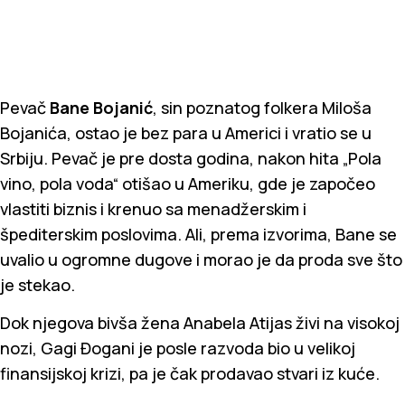
Pevač
Bane Bojanić
, sin poznatog folkera Miloša
Bojanića, ostao je bez para u Americi i vratio se u
Srbiju. Pevač je pre dosta godina, nakon hita „Pola
vino, pola voda“ otišao u Ameriku, gde je započeo
vlastiti biznis i krenuo sa menadžerskim i
špediterskim poslovima. Ali, prema izvorima, Bane se
uvalio u ogromne dugove i morao je da proda sve što
je stekao.
Dok njegova bivša žena Anabela Atijas živi na visokoj
nozi, Gagi Đogani je posle razvoda bio u velikoj
finansijskoj krizi, pa je čak prodavao stvari iz kuće.