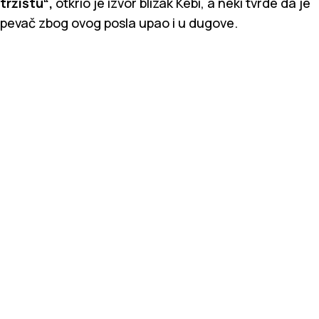
tržištu“,
otkrio je izvor blizak Kebi, a neki tvrde da je
pevač zbog ovog posla upao i u dugove.