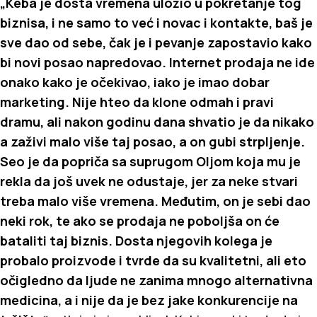
„Keba je dosta vremena uložio u pokretanje tog
biznisa, i ne samo to već i novac i kontakte, baš je
sve dao od sebe, čak je i pevanje zapostavio kako
bi novi posao napredovao. Internet prodaja ne ide
onako kako je očekivao, iako je imao dobar
marketing. Nije hteo da klone odmah i pravi
dramu, ali nakon godinu dana shvatio je da nikako
a zaživi malo više taj posao, a on gubi strpljenje.
Seo je da popriča sa suprugom Oljom koja mu je
rekla da još uvek ne odustaje, jer za neke stvari
treba malo više vremena. Međutim, on je sebi dao
neki rok, te ako se prodaja ne poboljša on će
bataliti taj biznis. Dosta njegovih kolega je
probalo proizvode i tvrde da su kvalitetni, ali eto
očigledno da ljude ne zanima mnogo alternativna
medicina, a i nije da je bez jake konkurencije na