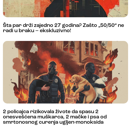
Šta par drži zajedno 27 godina? Zašto „50/50“ ne
radi u braku – ekskluzivno!
2 policajca rizikovala živote da spasu 2
onesvešćena muškarca, 2 mačke i psa od
smrtonosnog curenja ugljen-monoksida