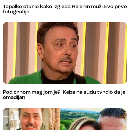
Topalko otkrio kako izgleda Helenin muž: Evo prve
fotografije
Pod crnom magijom je?! Keba na sudu tvrdio da je
omađijan