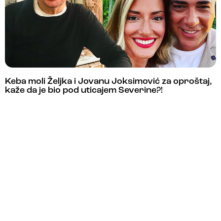
Keba moli Željka i Jovanu Joksimović za oproštaj,
kaže da je bio pod uticajem Severine?!