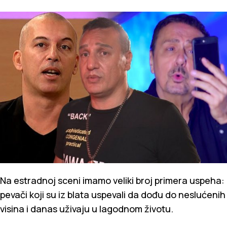
Na estradnoj sceni imamo veliki broj primera uspeha:
pevači koji su iz blata uspevali da dođu do neslućenih
visina i danas uživaju u lagodnom životu.