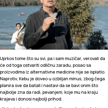
Uprkos tome što su svi, pa i sam muzičar, verovali da
će od toga ostvariti odličnu zaradu, posao sa
proizvodima iz alternativne medicine nije se isplatio.
Naprotiv, Kebu je doveo u ozbiljan minus, zbog čega
planira sve da batali i nastavi da se bavi onim što
najbolje zna da radi, pevanjem, koje mu na kraju
krajeva i donosi najbolji prihod.