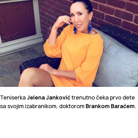
Teniserka
Jelena Janković
trenutno čeka prvo dete
sa svojim izabranikom, doktorom
Brankom Baraćem
.