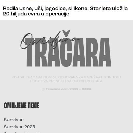
Radila usne, uši, jagodice, silikone: Starleta uložila
20 hiljada evra u operacije
PORTAL TRACARA.COM NE ODGOVARA ZA SADRŽAJ I ISTINITOST
TEKSTOVA PRENETIH SA DRUGIH PORTALA.
© Tracara.com 2008 –
2026
OMILJENE TEME
Survivor
Survivor 2025