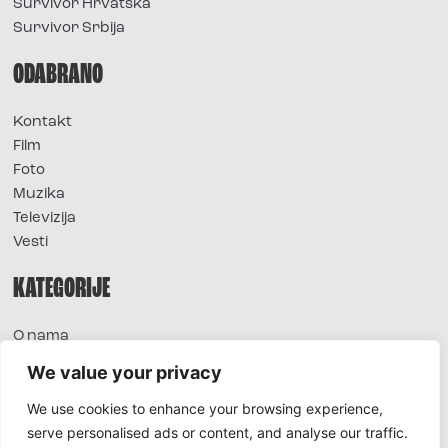
Survivor Hrvatska
Survivor Srbija
ODABRANO
Kontakt
Film
Foto
Muzika
Televizija
Vesti
KATEGORIJE
O nama
Sve vesti
We value your privacy
Extra
We use cookies to enhance your browsing experience,
Foto
serve personalised ads or content, and analyse our traffic.
Moda