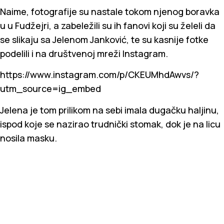
Naime, fotografije su nastale tokom njenog boravka
u u Fudžejri, a zabeležili su ih fanovi koji su želeli da
se slikaju sa Jelenom Janković, te su kasnije fotke
podelili i na društvenoj mreži Instagram.
https://www.instagram.com/p/CKEUMhdAwvs/?
utm_source=ig_embed
Jelena je tom prilikom na sebi imala dugačku haljinu,
ispod koje se nazirao trudnički stomak, dok je na licu
nosila masku.