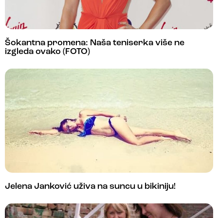
Šokantna promena: Naša teniserka više ne
izgleda ovako (FOTO)
Jelena Janković uživa na suncu u bikiniju!