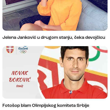
Jelena Janković u drugom stanju, čeka devojčicu
Fotošop blam Olimpijskog komiteta Srbije