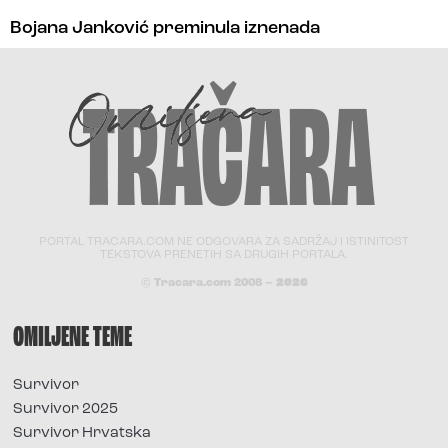
Bojana Janković preminula iznenada
PORTAL TRACARA.COM NE ODGOVARA ZA SADRŽAJ I ISTINITOST
TEKSTOVA PRENETIH SA DRUGIH PORTALA.
© Tracara.com 2008 –
2026
OMILJENE TEME
Survivor
Survivor 2025
Survivor Hrvatska