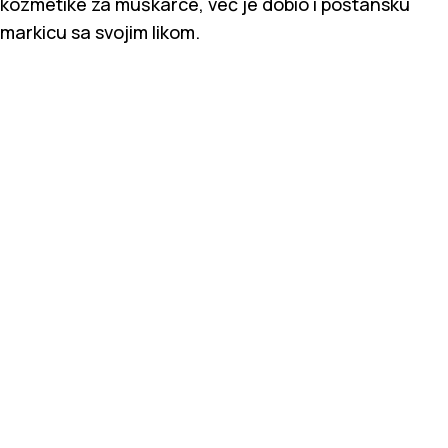
kozmetike za muškarce, već je dobio i poštansku
markicu sa svojim likom.