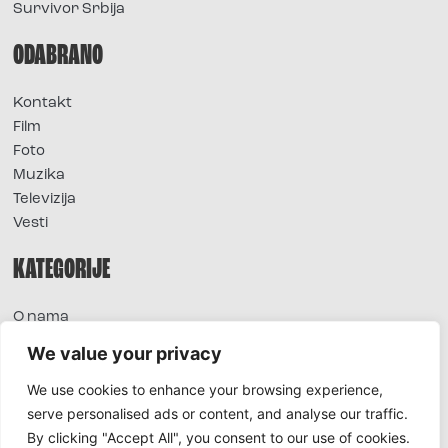
Survivor Srbija
ODABRANO
Kontakt
Film
Foto
Muzika
Televizija
Vesti
KATEGORIJE
O nama
Sve vesti
We value your privacy
Extra
We use cookies to enhance your browsing experience,
Foto
serve personalised ads or content, and analyse our traffic.
Moda
By clicking "Accept All", you consent to our use of cookies.
TV