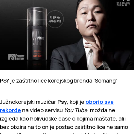
PSY je zaštitno lice korejskog brenda ‘Somang’
Južnokorejski muzičar
Psy
, koji je
oborio sve
rekorde
na video servisu
You Tube
, možda ne
izgleda kao holivudske dase o kojima maštate, ali i
bez obzira na to on je postao zaštitno lice ne samo