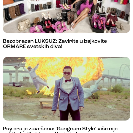
Bezobrazan LUKSUZ: Zavirite u bajkovite
ORMARE svetskih diva!
Psy era je završena: ‘Gangnam Style’ više nije