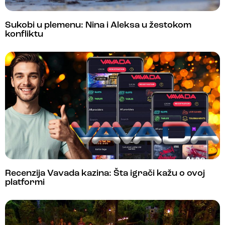
Sukobi u plemenu: Nina i Aleksa u žestokom
konfliktu
Recenzija Vavada kazina: Šta igrači kažu o ovoj
platformi