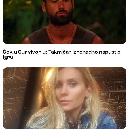
Šok u Survivor-u: Takmičar iznenadno napustio
igru