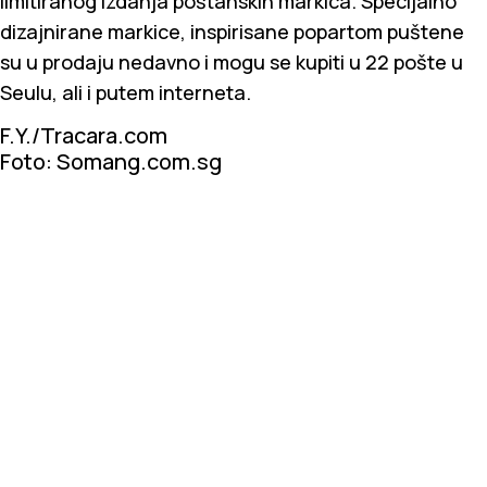
limitiranog izdanja poštanskih markica. Specijalno
dizajnirane markice, inspirisane popartom puštene
su u prodaju nedavno i mogu se kupiti u 22 pošte u
Seulu, ali i putem interneta.
F.Y./Tracara.com
Foto: Somang.com.sg