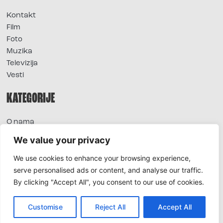
Kontakt
Film
Foto
Muzika
Televizija
Vesti
KATEGORIJE
O nama
Sve vesti
We value your privacy
Extra
We use cookies to enhance your browsing experience,
Foto
serve personalised ads or content, and analyse our traffic.
Moda
By clicking "Accept All", you consent to our use of cookies.
TV
Život
Horoskop
Customise
Reject All
Accept All