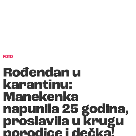
FOTO
Rođendan u
karantinu:
Manekenka
napunila 25 godina,
proslavila u krugu
porodice i dečka!