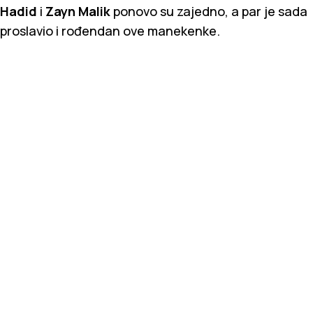
Hadid
i
Zayn Malik
ponovo su zajedno, a par je sada
proslavio i rođendan ove manekenke.