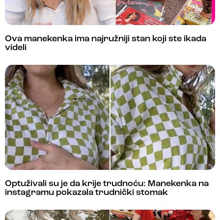
Ova manekenka ima najružniji stan koji ste ikada
videli
Optuživali su je da krije trudnoću: Manekenka na
instagramu pokazala trudnički stomak