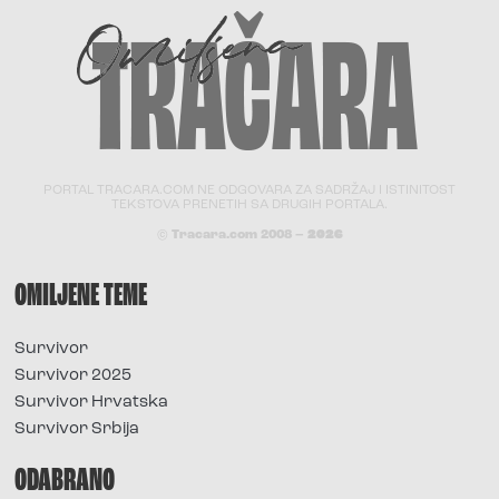
PORTAL TRACARA.COM NE ODGOVARA ZA SADRŽAJ I ISTINITOST
TEKSTOVA PRENETIH SA DRUGIH PORTALA.
© Tracara.com 2008 –
2026
OMILJENE TEME
Survivor
Survivor 2025
Survivor Hrvatska
Survivor Srbija
ODABRANO