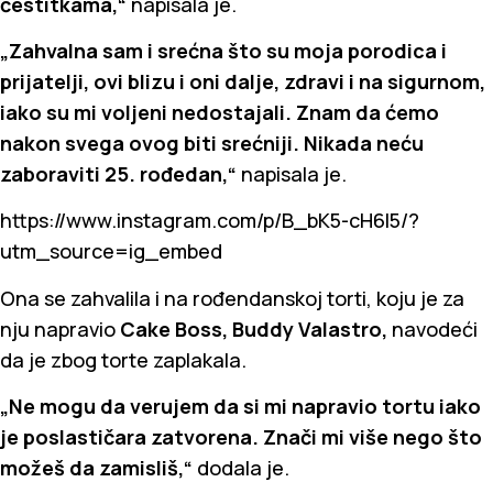
čestitkama,“
napisala je.
„Zahvalna sam i srećna što su moja porodica i
prijatelji, ovi blizu i oni dalje, zdravi i na sigurnom,
iako su mi voljeni nedostajali. Znam da ćemo
nakon svega ovog biti srećniji. Nikada neću
zaboraviti 25. rođedan,“
napisala je.
https://www.instagram.com/p/B_bK5-cH6I5/?
utm_source=ig_embed
Ona se zahvalila i na rođendanskoj torti, koju je za
nju napravio
Cake Boss, Buddy Valastro,
navodeći
da je zbog torte zaplakala.
„Ne mogu da verujem da si mi napravio tortu iako
je poslastičara zatvorena. Znači mi više nego što
možeš da zamisliš,“
dodala je.