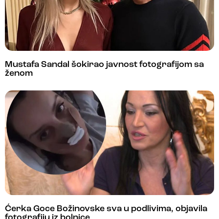
Mustafa Sandal šokirao javnost fotografijom sa
ženom
Ćerka Goce Božinovske sva u podlivima, objavila
fotografiju iz bolnice