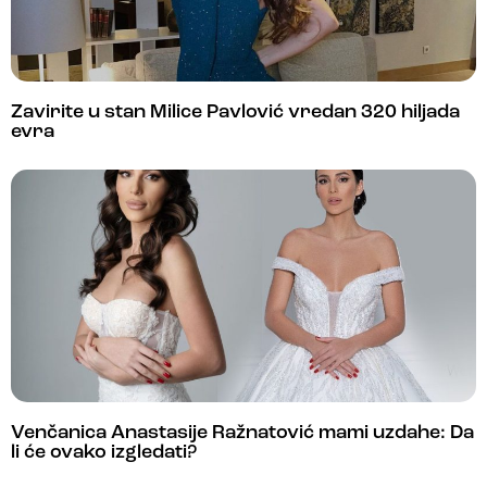
Zavirite u stan Milice Pavlović vredan 320 hiljada
evra
Venčanica Anastasije Ražnatović mami uzdahe: Da
li će ovako izgledati?