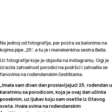
Na jednoj od fotografija, par pozira sa balonima na
kojima pipe „25“, a tu je i manekenkina sestra Bella.
Uz fotografije koje je objavila na instagramu, Gigi je
izrazila zahvalnost porodici na podršci i zahvalila se
fanovima na rođendanskim čestitkama.
„Imala sam divan dan proslavljajući 25. rođendan u
karatninu sa porodicom, koja je ovaj dan učinila
posebnim, uz ljubav koju sam osetila iz čitavog
sveta. Hvala svima na rođendanskim