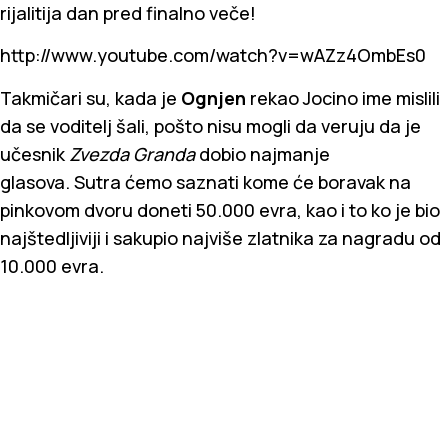
rijalitija dan pred finalno veče!
http://www.youtube.com/watch?v=wAZz4OmbEs0
Takmičari su, kada je
Ognjen
rekao Jocino ime mislili
da se voditelj šali, pošto nisu mogli da veruju da je
učesnik
Zvezda Granda
dobio najmanje
glasova. Sutra ćemo saznati kome će boravak na
pinkovom dvoru doneti 50.000 evra, kao i to ko je bio
najštedljiviji i sakupio najviše zlatnika za nagradu od
10.000 evra.