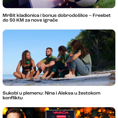
MrBit kladionica i bonus dobrodošlice – Freebet
do 50 KM za nove igrače
Sukobi u plemenu: Nina i Aleksa u žestokom
konfliktu