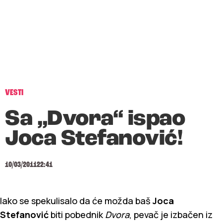
VESTI
Sa „Dvora“ ispao
Joca Stefanović!
10/03/2011
22:41
Iako se spekulisalo da će možda baš
Joca
Stefanović
biti pobednik
Dvora
, pevač je izbačen iz