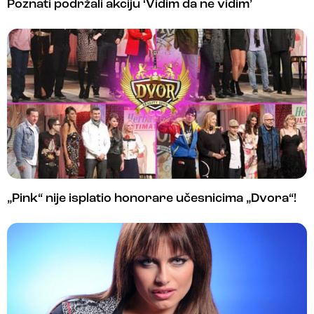
Poznati podržali akciju ‘Vidim da ne vidim’
„Pink“ nije isplatio honorare učesnicima „Dvora“!