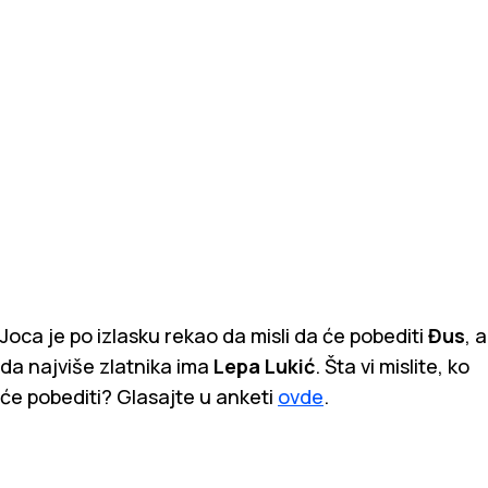
Joca je po izlasku rekao da misli da će pobediti
Đus
, a
da najviše zlatnika ima
Lepa Lukić
.
Šta vi mislite, ko
će pobediti? Glasajte u anketi
ovde
.