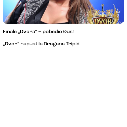
Finale „Dvora“ – pobedio Đus!
„Dvor“ napustila Dragana Tripić!