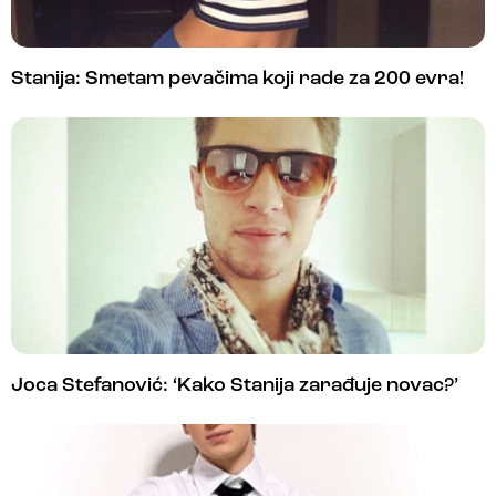
Stanija: Smetam pevačima koji rade za 200 evra!
Joca Stefanović: ‘Kako Stanija zarađuje novac?’