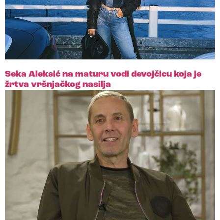
Seka Aleksić na maturu vodi devojčicu koja je
žrtva vršnjačkog nasilja