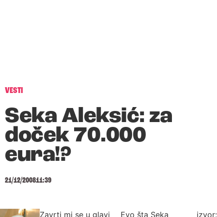
VESTI
Seka Aleksić: za
doček 70.000
eura!?
21/12/2008
11:39
Zavrti mi se u glavi
Evo šta Seka
izvor: