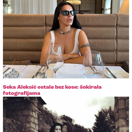
Seka Aleksić ostala bez kose: šokirala
fotografijama