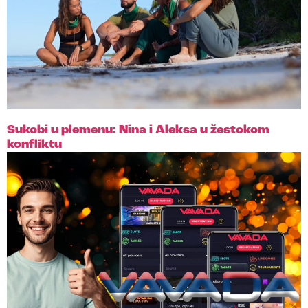
Sukobi u plemenu: Nina i Aleksa u žestokom
konfliktu