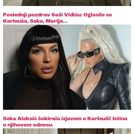
Poslednji pozdrav Saši Vidiću: Oglasile se
Karleuša, Seka, Marija…
Seka Aleksić šokirala izjavom o Karleuši! Istina
o njihovom odnosu