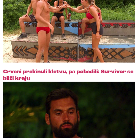
Crveni prekinuli kletvu, pa pobedili: Survivor se
bliži kraju