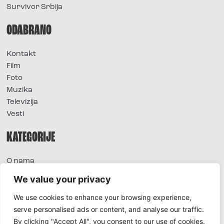
Survivor Srbija
ODABRANO
Kontakt
Film
Foto
Muzika
Televizija
Vesti
KATEGORIJE
O nama
Sve vesti
We value your privacy
Extra
We use cookies to enhance your browsing experience,
Foto
serve personalised ads or content, and analyse our traffic.
Moda
By clicking "Accept All", you consent to our use of cookies.
TV