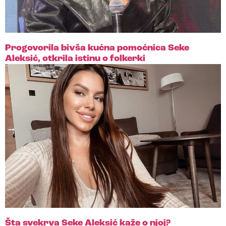
Progovorila bivša kućna pomoćnica Seke
Aleksić, otkrila istinu o folkerki
Šta svekrva Seke Aleksić kaže o njoj?