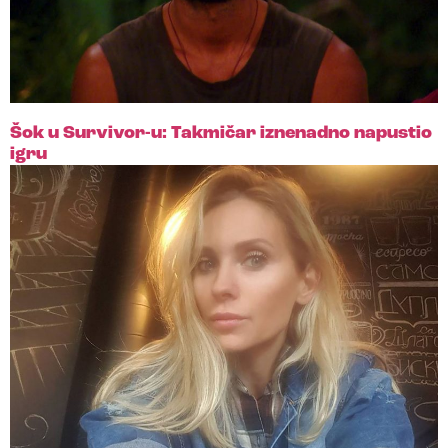
Šok u Survivor-u: Takmičar iznenadno napustio
igru