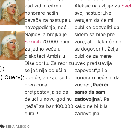
kad vidim cifre i
Aleksić najavljuje za
Svet
honorare naših
svoj nastup: „Ne
pevača za nastupe u
verujem da će mi
novogodišnjoj noći.
publika dozvoliti da
Najnovija brojka je
siđem sa bine pre
Sekinih
70.000 eura
zore, ali – lako ćemo
za jedno veče u
se dogovoriti. Želja
diskoteci Ambis u
publike za mene
Diseldorfu. Za reprizu
uvek predstavlja
})
se još nije odlučila
zapovest“,ali o
(jQuery);
gde će, ali kad se to
honoraru neće ni da
preračuna
zucne:
„Reći ću
pretpostavlja se da
samo da sam
će ući u novu godinu
zadovoljna“.
Pa
„teža“ za bar 100.000
kako ne bi bila
eura!!!
zadovoljna…
SEKA ALEKSIĆ