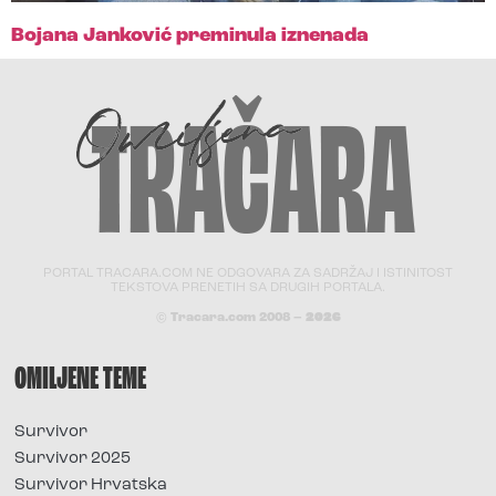
Bojana Janković preminula iznenada
PORTAL TRACARA.COM NE ODGOVARA ZA SADRŽAJ I ISTINITOST
TEKSTOVA PRENETIH SA DRUGIH PORTALA.
© Tracara.com 2008 –
2026
OMILJENE TEME
Survivor
Survivor 2025
Survivor Hrvatska