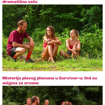
dramatično veče
Misterija plavog plemena u Survivor-u: Oni su
enigma za crvene