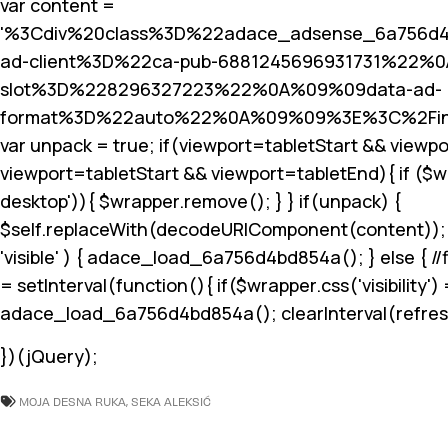
var content =
'%3Cdiv%20class%3D%22adace_adsense_6a756d
ad-client%3D%22ca-pub-6881245696931731%22%
slot%3D%228296327223%22%0A%09%09data-ad-
format%3D%22auto%22%0A%09%09%3E%3C%2Fin
var unpack = true; if(viewport
=tabletStart && viewpo
viewport
=tabletStart && viewport
=tabletEnd){ if ($
desktop')){ $wrapper.remove(); } } if(unpack) {
$self.replaceWith(decodeURIComponent(content)); } }
'visible' ) { adace_load_6a756d4bd854a(); } else { //fi
= setInterval(function(){ if($wrapper.css('visibility') =
adace_load_6a756d4bd854a(); clearInterval(refreshIn
})(jQuery);
MOJA DESNA RUKA
,
SEKA ALEKSIĆ