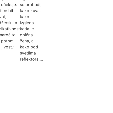
h očekuje.
se probudi,
 ce biti
kako kuva,
vni,
kako
žerski, a
izgleda
ikativnost
kada je
 naročito
obična
i, potom
žena, a
ljivost.”
kako pod
svetlima
reflektora….