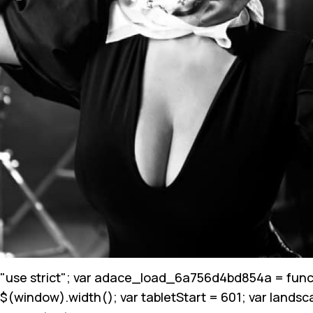
"use strict"; var adace_load_6a756d4bd854a = funct
$(window).width(); var tabletStart = 601; var landsc