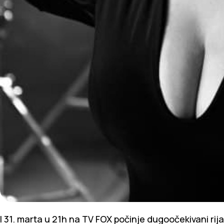
I 31. marta u 21h na TV FOX počinje dugoočekivani rija