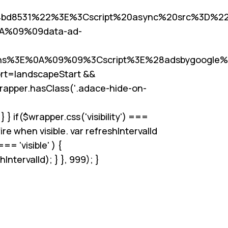
4bd8531%22%3E%3Cscript%20async%20src%3D%22
0A%09%09data-ad-
s%3E%0A%09%09%3Cscript%3E%28adsbygoogle%
rt
=landscapeStart &&
wrapper.hasClass('.adace-hide-on-
 if($wrapper.css('visibility') ===
re when visible. var refreshIntervalId
== 'visible' ) {
tervalId); } }, 999); }