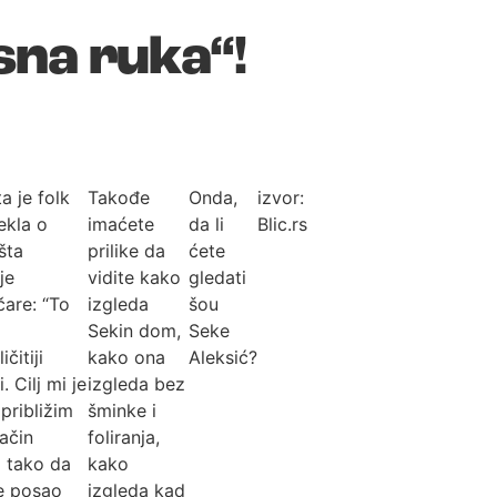
sna ruka“!
a je folk
Takođe
Onda,
izvor:
ekla o
imaćete
da li
Blic.rs
šta
prilike da
ćete
je
vidite kako
gledati
čare: “To
izgleda
šou
i
Sekin dom,
Seke
ičitiji
kako ona
Aleksić?
. Cilj mi je
izgleda bez
približim
šminke i
ačin
foliranja,
a tako da
kako
e posao
izgleda kad