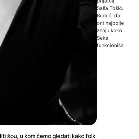
prijatelj
Saša Tošić.
Budući da
oni najbolje
znaju kako
Seka
funkcioniše.
liti šou, u kom ćemo gledati kako folk