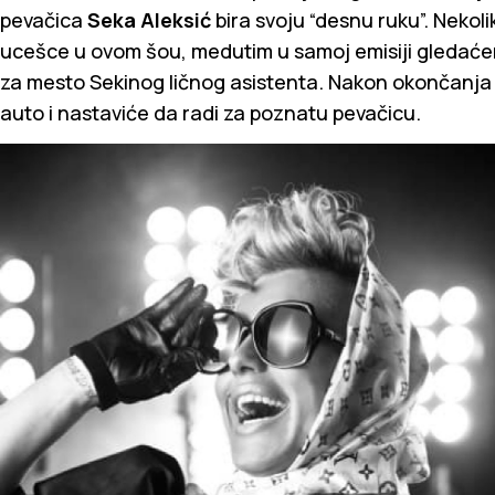
pevačica
Seka Aleksić
bira svoju “desnu ruku”. Nekolik
ucešce u ovom šou, medutim u samoj emisiji gledaćemo 
za mesto Sekinog ličnog asistenta. Nakon okončanja šo
auto i nastaviće da radi za poznatu pevačicu.