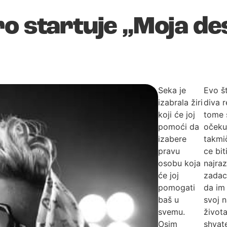
ro startuje „Moja de
Seka je
Evo št
izabrala žiri
diva r
koji će joj
tome 
pomoći da
očeku
izabere
takmi
pravu
ce bit
osobu koja
najrazl
će joj
zadaci
pomogati
da im 
baš u
svoj n
svemu.
život
Osim
shvat