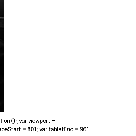
ion(){ var viewport =
apeStart = 801; var tabletEnd = 961;