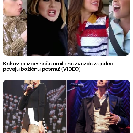
Kakav prizor: naše omiljene zvezde zajedno
pevaju božićnu pesmu! (VIDEO)