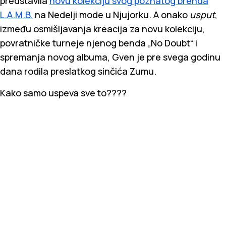
predstavila
novu kolekciju svog poznatog brenda
L.A.M.B.
na Nedelji mode u Njujorku. A onako
usput
,
između osmišljavanja kreacija za novu kolekciju,
povratničke turneje njenog benda „No Doubt“ i
spremanja novog albuma, Gven je pre svega godinu
dana rodila preslatkog sinčića Zumu.
Kako samo uspeva sve to????