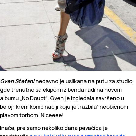
Gven Stefani
nedavno je uslikana na putu za studio,
gde trenutno sa ekipom iz benda radi na novom
albumu „No Doubt“. Gven je izgledala savršeno u
beloj- krem kombinaciji koju je „razbila“ neobičnom
plavom torbom. Niceeee!
Inače, pre samo nekoliko dana pevačica je