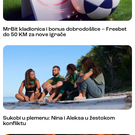
MrBit kladionica i bonus dobrodošlice – Freebet
do 50 KM za nove igrače
Sukobi u plemenu: Nina i Aleksa u žestokom
konfliktu