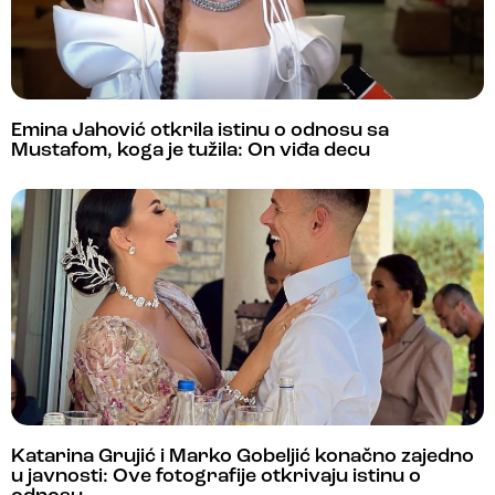
Emina Jahović otkrila istinu o odnosu sa
Mustafom, koga je tužila: On viđa decu
Katarina Grujić i Marko Gobeljić konačno zajedno
u javnosti: Ove fotografije otkrivaju istinu o