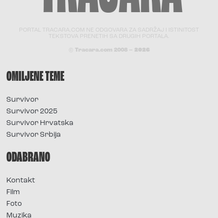
PORTAL TRACARA.COM NE ODGOVARA ZA SADRŽAJ I ISTINITOST
TEKSTOVA PRENETIH SA DRUGIH PORTALA.
© Tracara.com 2008 –
2026
OMILJENE TEME
Survivor
Survivor 2025
Survivor Hrvatska
Survivor Srbija
ODABRANO
Kontakt
Film
Foto
Muzika