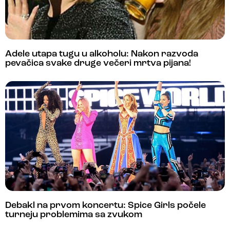
Adele utapa tugu u alkoholu: Nakon razvoda
pevačica svake druge večeri mrtva pijana!
Debakl na prvom koncertu: Spice Girls počele
turneju problemima sa zvukom