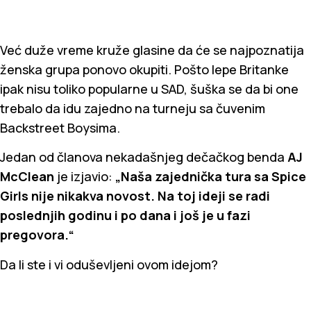
Već duže vreme kruže glasine da će se najpoznatija
ženska grupa ponovo okupiti. Pošto lepe Britanke
ipak nisu toliko popularne u SAD, šuška se da bi one
trebalo da idu zajedno na turneju sa čuvenim
Backstreet Boysima.
Jedan od članova nekadašnjeg dečačkog benda
AJ
McClean
je izjavio:
„Naša zajednička tura sa Spice
Girls nije nikakva novost. Na toj ideji se radi
poslednjih godinu i po dana i još je u fazi
pregovora.“
Da li ste i vi oduševljeni ovom idejom?