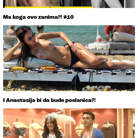
Ma koga ovo zanima?! #10
I Anastasija bi da bude poslanica?!