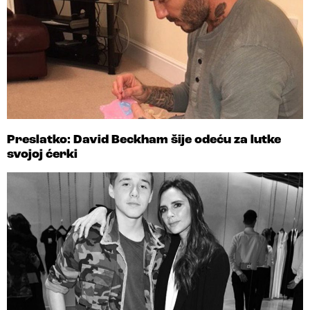
Preslatko: David Beckham šije odeću za lutke
svojoj ćerki