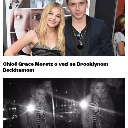
Chloë Grace Moretz o vezi sa Brooklynom
Beckhamom