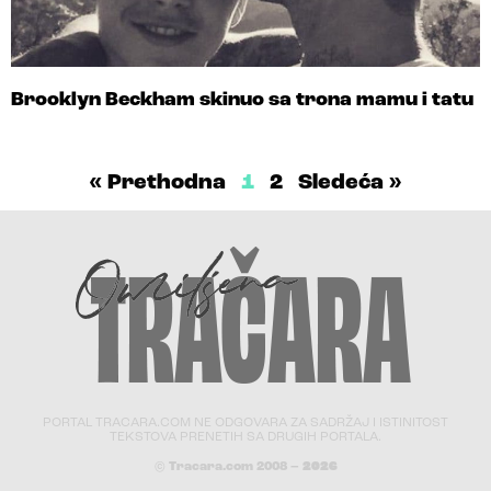
Brooklyn Beckham skinuo sa trona mamu i tatu
« Prethodna
1
2
Sledeća »
PORTAL TRACARA.COM NE ODGOVARA ZA SADRŽAJ I ISTINITOST
TEKSTOVA PRENETIH SA DRUGIH PORTALA.
© Tracara.com 2008 –
2026