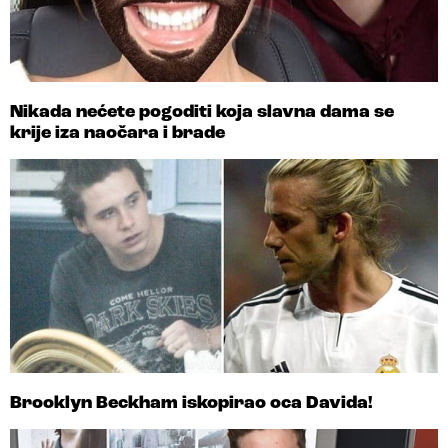
Nikada nećete pogoditi koja slavna dama se
krije iza naočara i brade
Brooklyn Beckham iskopirao oca Davida!