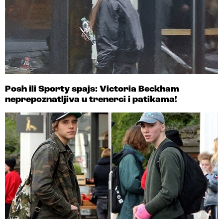
Posh ili Sporty spajs: Victoria Beckham
neprepoznatljiva u trenerci i patikama!