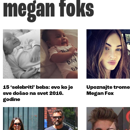
megan foks
15 ‘selebriti’ beba: evo ko je
Upoznajte trome
sve došao na svet 2016.
Megan Fox
godine