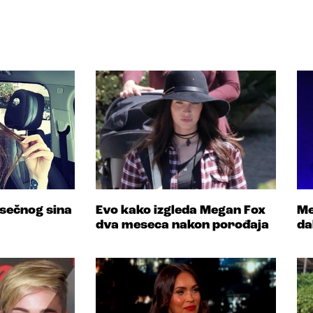
sečnog sina
Evo kako izgleda Megan Fox
Me
dva meseca nakon porođaja
da