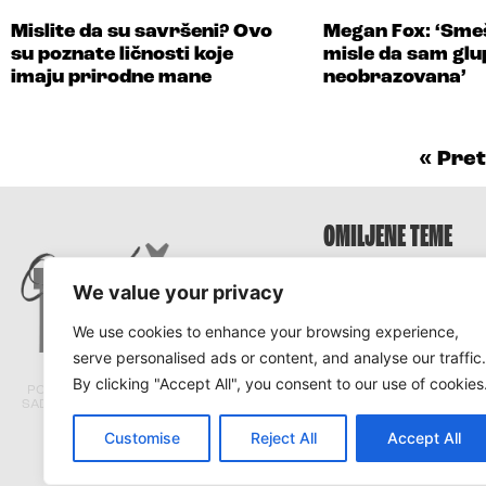
Mislite da su savršeni? Ovo
Megan Fox: ‘Smeš
su poznate ličnosti koje
misle da sam glup
imaju prirodne mane
neobrazovana’
« Pre
OMILJENE TEME
Survivor
We value your privacy
Survivor 2025
We use cookies to enhance your browsing experience,
Survivor Hrvatska
serve personalised ads or content, and analyse our traffic.
Survivor Srbija
By clicking "Accept All", you consent to our use of cookies
PORTAL TRACARA.COM NE ODGOVARA ZA
SADRŽAJ I ISTINITOST TEKSTOVA PRENETIH
SA DRUGIH PORTALA.
Customise
Reject All
Accept All
© Tracara.com 2008 –
2026