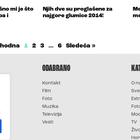
no mi je što
Njih dve su proglašene za
Me
a i
najgore glumice 2014!
me
thodna
1
2
3
…
6
Sledeća »
ODABRANO
KA
Kontakt
O n
Film
Sve
Foto
Ext
Muzika
Fot
.
Televizija
Mo
Vesti
TV
Živ
Hor