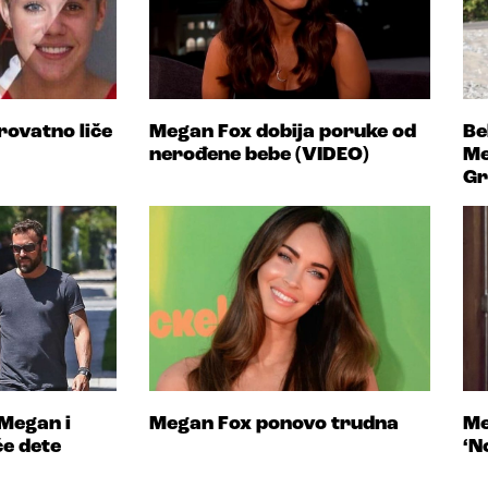
rovatno liče
Megan Fox dobija poruke od
Be
nerođene bebe (VIDEO)
Me
Gr
 Megan i
Megan Fox ponovo trudna
Me
će dete
‘N