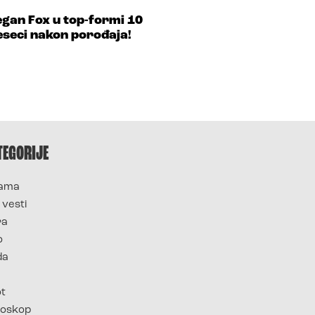
gan Fox u top-formi 10
seci nakon porođaja!
TEGORIJE
ama
 vesti
ra
o
da
ot
oskop