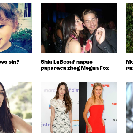
 ovo sin?
Shia LaBeouf napao
Me
paparaca zbog Megan Fox
ra