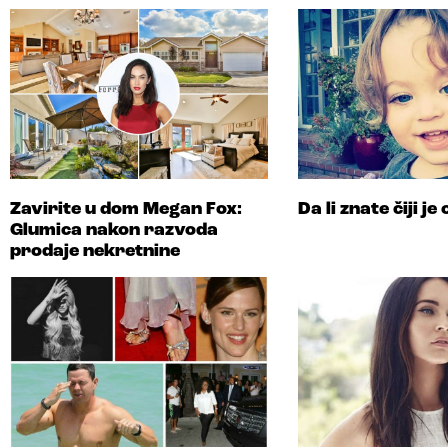
Zavirite u dom Megan Fox:
Da li znate čiji je
Glumica nakon razvoda
prodaje nekretnine