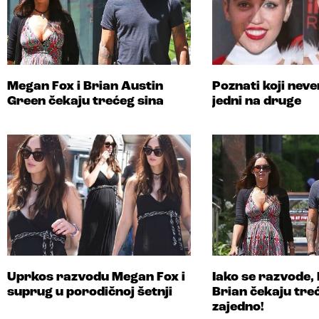
Megan Fox i Brian Austin
Poznati koji neve
Green čekaju trećeg sina
jedni na druge
Uprkos razvodu Megan Fox i
Iako se razvode,
suprug u porodičnoj šetnji
Brian čekaju tre
zajedno!