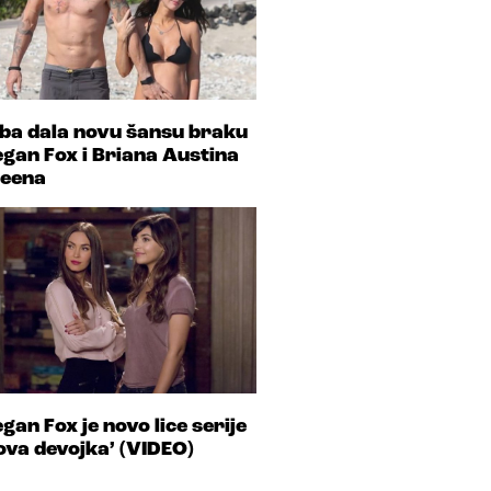
ba dala novu šansu braku
gan Fox i Briana Austina
eena
gan Fox je novo lice serije
ova devojka’ (VIDEO)