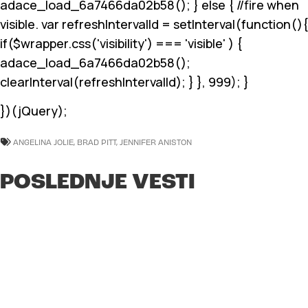
adace_load_6a7466da02b58(); } else { //fire when
visible. var refreshIntervalId = setInterval(function(){
if($wrapper.css('visibility') === 'visible' ) {
adace_load_6a7466da02b58();
clearInterval(refreshIntervalId); } }, 999); }
})(jQuery);
ANGELINA JOLIE
,
BRAD PITT
,
JENNIFER ANISTON
POSLEDNJE VESTI