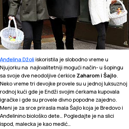
Anđelina Džoli
iskoristila je slobodno vreme u
Njujorku na najkvalitetniji mogući način- u šopingu
sa svoje dve neodoljive ćerkice
Zaharom i Šajlo
.
Neko vreme tri devojke provele su u jednoj luksuznoj
rodnoj kući gde je Endži svojim ćerkama kupovala
igračke i gde su provele divno popodne zajedno.
Meni je za srce prirasla mala Šajlo koja je Bredovo i
Anđelinino biološko dete… Pogledajte je na slici
ispod, malecka je kao medić…