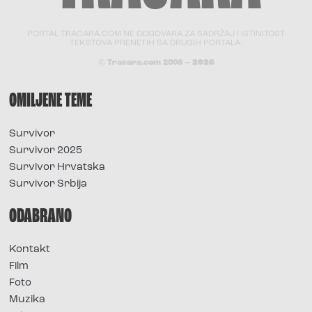
PORTAL TRACARA.COM NE ODGOVARA ZA SADRŽAJ I ISTINITOST
TEKSTOVA PRENETIH SA DRUGIH PORTALA.
© Tracara.com 2008 –
2026
OMILJENE TEME
Survivor
Survivor 2025
Survivor Hrvatska
Survivor Srbija
ODABRANO
Kontakt
Film
Foto
Muzika