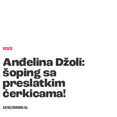
VESTI
Anđelina Džoli:
šoping sa
preslatkim
ćerkicama!
19/02/2009
09:41