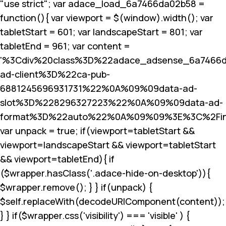
"use strict"; var adace_load_6a7466da02b58 =
function(){ var viewport = $(window).width(); var
tabletStart = 601; var landscapeStart = 801; var
tabletEnd = 961; var content =
'%3Cdiv%20class%3D%22adace_adsense_6a7466
ad-client%3D%22ca-pub-
6881245696931731%22%0A%09%09data-ad-
slot%3D%228296327223%22%0A%09%09data-ad-
format%3D%22auto%22%0A%09%09%3E%3C%2Fin
var unpack = true; if(viewport
=tabletStart &&
viewport
=landscapeStart && viewport
=tabletStart
&& viewport
=tabletEnd){ if
($wrapper.hasClass('.adace-hide-on-desktop')){
$wrapper.remove(); } } if(unpack) {
$self.replaceWith(decodeURIComponent(content));
} } if($wrapper.css('visibility') === 'visible' ) {