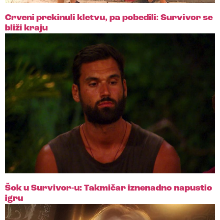
Crveni prekinuli kletvu, pa pobedili: Survivor se
bliži kraju
Šok u Survivor-u: Takmičar iznenadno napustio
igru