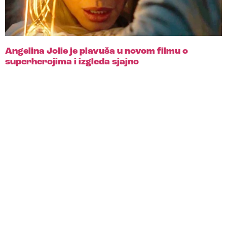
Angelina Jolie je plavuša u novom filmu o
superherojima i izgleda sjajno