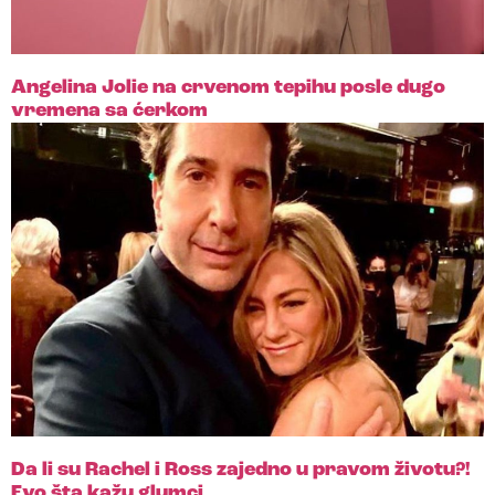
Angelina Jolie na crvenom tepihu posle dugo
vremena sa ćerkom
Da li su Rachel i Ross zajedno u pravom životu?!
Evo šta kažu glumci