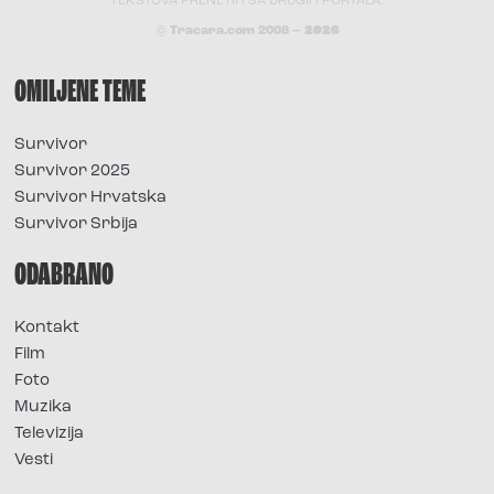
TEKSTOVA PRENETIH SA DRUGIH PORTALA.
© Tracara.com 2008 –
2026
OMILJENE TEME
Survivor
Survivor 2025
Survivor Hrvatska
Survivor Srbija
ODABRANO
Kontakt
Film
Foto
Muzika
Televizija
Vesti