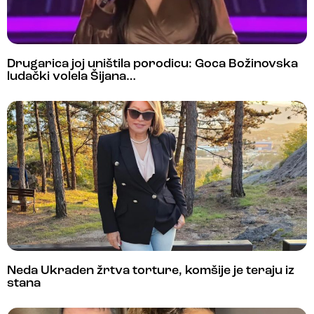
Drugarica joj uništila porodicu: Goca Božinovska
ludački volela Šijana…
Neda Ukraden žrtva torture, komšije je teraju iz
stana