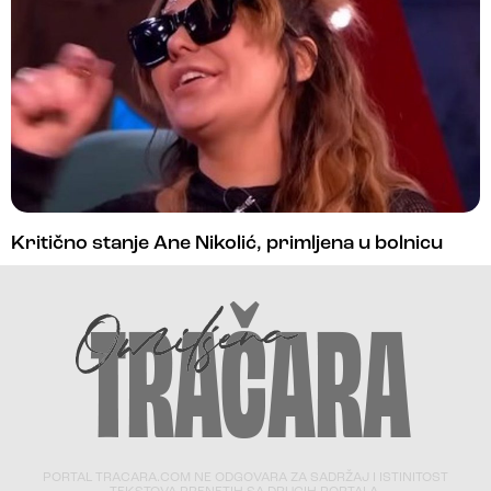
Kritično stanje Ane Nikolić, primljena u bolnicu
PORTAL TRACARA.COM NE ODGOVARA ZA SADRŽAJ I ISTINITOST