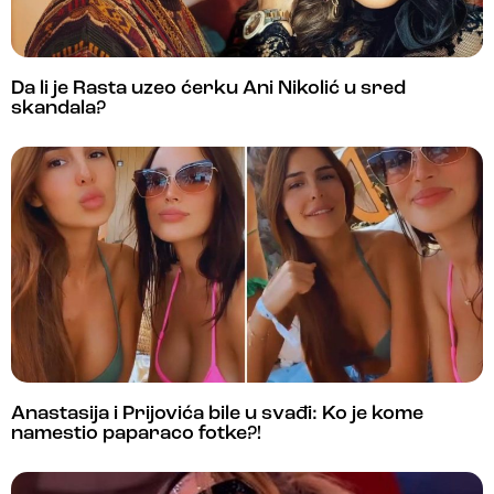
Da li je Rasta uzeo ćerku Ani Nikolić u sred
skandala?
Anastasija i Prijovića bile u svađi: Ko je kome
namestio paparaco fotke?!