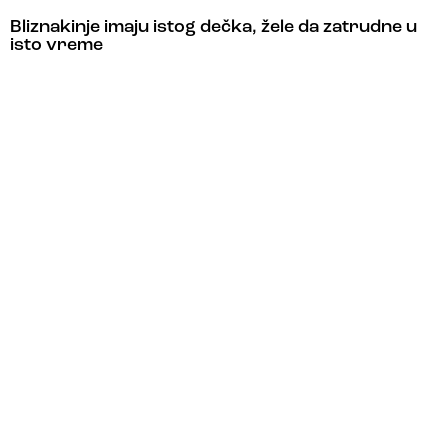
Bliznakinje imaju istog dečka, žele da zatrudne u
isto vreme