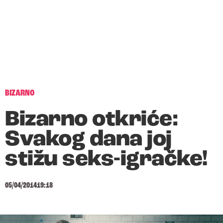
BIZARNO
Bizarno otkriće:
Svakog dana joj
stižu seks-igračke!
05/04/2014
19:18