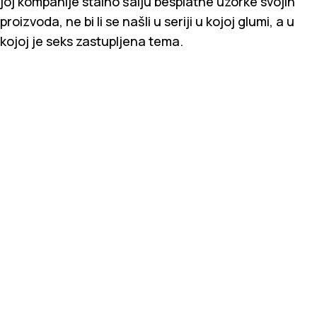
joj kompanije stalno šalju besplatne uzorke svojih
proizvoda, ne bi li se našli u seriji u kojoj glumi, a u
kojoj je seks zastupljena tema.