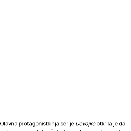
Glavna protagonistkinja serije
Devojke
otkrila je da