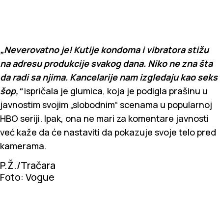
„Neverovatno je! Kutije kondoma i vibratora stižu
na adresu produkcije svakog dana. Niko ne zna šta
da radi sa njima. Kancelarije nam izgledaju kao seks
šop,“
ispričala je glumica, koja je podigla prašinu u
javnostim svojim „slobodnim“ scenama u popularnoj
HBO seriji. Ipak, ona ne mari za komentare javnosti
već kaže da će nastaviti da pokazuje svoje telo pred
kamerama.
P.Ž./Tračara
Foto: Vogue