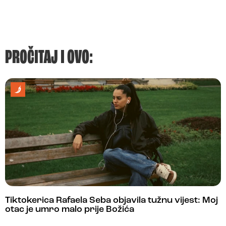
PROČITAJ I OVO:
Tiktokerica Rafaela Seba objavila tužnu vijest: Moj
otac je umro malo prije Božića