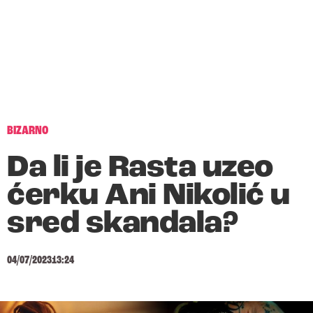
BIZARNO
Da li je Rasta uzeo
ćerku Ani Nikolić u
sred skandala?
04/07/2023
13:24