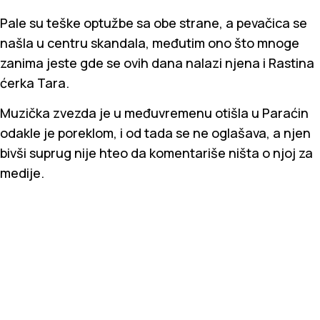
Pale su teške optužbe sa obe strane, a pevačica se
našla u centru skandala, međutim ono što mnoge
zanima jeste gde se ovih dana nalazi njena i Rastina
ćerka Tara.
Muzička zvezda je u međuvremenu otišla u Paraćin
odakle je poreklom, i od tada se ne oglašava, a njen
bivši suprug nije hteo da komentariše ništa o njoj za
medije.