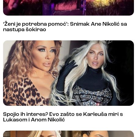
‘Ženi je potrebna pomoć’: Snimak Ane Nikolić sa
nastupa šokirao
Spojio ih interes? Evo zašto se Karleuša miri s
Lukasom i Anom Nikolić