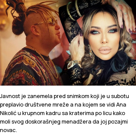
Javnost je zanemela pred snimkom koji je u subotu
preplavio društvene mreže a na kojem se vidi Ana
Nikolić u krupnom kadru sa kraterima po licu kako
moli svog doskorašnjeg menadžera da joj pozajmi
novac.