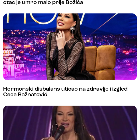
otac je umro malo prije Božića
Hormonski disbalans uticao na zdravlje i izgled
Cece Ražnatović