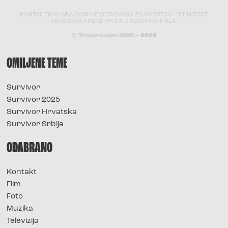
PORTAL TRACARA.COM NE ODGOVARA ZA SADRŽAJ I ISTINITOST
TEKSTOVA PRENETIH SA DRUGIH PORTALA.
© Tracara.com 2008 –
2026
OMILJENE TEME
Survivor
Survivor 2025
Survivor Hrvatska
Survivor Srbija
ODABRANO
Kontakt
Film
Foto
Muzika
Televizija