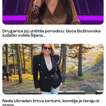
Drugarica joj uništila porodicu: Goca Božinovska
ludački volela Šijana…
Neda Ukraden žrtva torture, komšije je teraju iz
stana