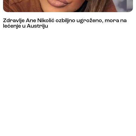
Zdravlje Ane Nikolić ozbiljno ugroženo, mora na
lećenje u Austriju