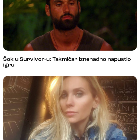
Šok u Survivor-u: Takmičar iznenadno napustio
igru