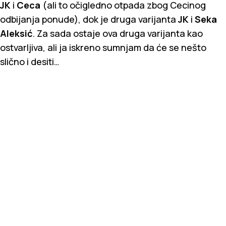
JK
i
Ceca
(ali to očigledno otpada zbog Cecinog
odbijanja ponude), dok je druga varijanta
JK
i
Seka
Aleksić
. Za sada ostaje ova druga varijanta kao
ostvarljiva, ali ja iskreno sumnjam da će se nešto
slično i desiti…