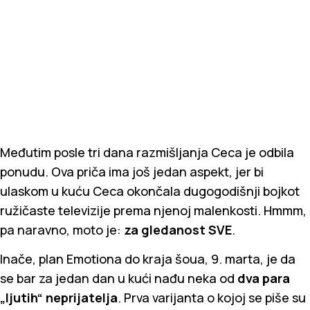
Međutim posle tri dana razmišljanja Ceca je odbila
ponudu. Ova priča ima još jedan aspekt, jer bi
ulaskom u kuću Ceca okončala dugogodišnji bojkot
ružičaste televizije prema njenoj malenkosti. Hmmm,
pa naravno, moto je:
za gledanost SVE
.
Inače, plan Emotiona do kraja šoua, 9. marta, je da
se bar za jedan dan u kući nađu neka od
dva para
„ljutih“ neprijatelja
. Prva varijanta o kojoj se piše su