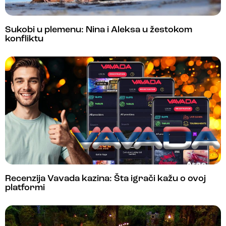
Sukobi u plemenu: Nina i Aleksa u žestokom
konfliktu
Recenzija Vavada kazina: Šta igrači kažu o ovoj
platformi