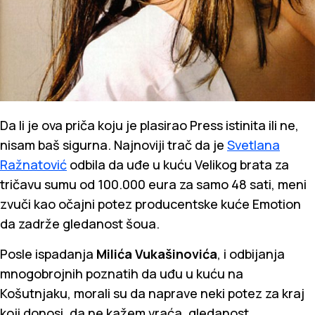
Da li je ova priča koju je plasirao Press istinita ili ne,
nisam baš sigurna. Najnoviji trač da je
Svetlana
Ražnatović
odbila da uđe u kuću Velikog brata za
tričavu sumu od 100.000 eura za samo 48 sati, meni
zvuči kao očajni potez producentske kuće Emotion
da zadrže gledanost šoua.
Posle ispadanja
Milića Vukašinovića
, i odbijanja
mnogobrojnih poznatih da uđu u kuću na
Košutnjaku, morali su da naprave neki potez za kraj
koji donosi, da ne kažem vraća, gledanost.