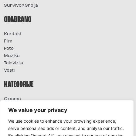
Survivor Srbija
ODABRANO
Kontakt
Film
Foto
Muzika
Televizija
Vesti
KATEGORIJE
O nama
Sve vesti
We value your privacy
Extra
We use cookies to enhance your browsing experience,
Foto
serve personalised ads or content, and analyse our traffic.
Moda
By clicking "Accept All", you consent to our use of cookies.
TV