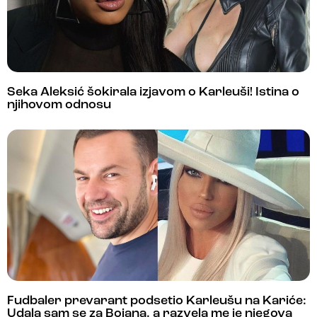
Seka Aleksić šokirala izjavom o Karleuši! Istina o
njihovom odnosu
Fudbaler prevarant podsetio Karleušu na Kariće:
Udala sam se za Bojana, a razvela me je njegova