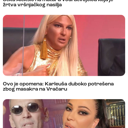
žrtva vršnjačkog nasilja
Ovo je opomena: Karleuša duboko potrešena
zbog masakra na Vračaru