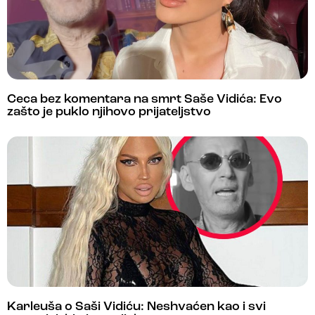
Ceca bez komentara na smrt Saše Vidića: Evo
zašto je puklo njihovo prijateljstvo
Karleuša o Saši Vidiću: Neshvaćen kao i svi