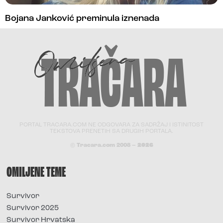
Bojana Janković preminula iznenada
PORTAL TRACARA.COM NE ODGOVARA ZA SADRŽAJ I ISTINITOST
TEKSTOVA PRENETIH SA DRUGIH PORTALA.
© Tracara.com 2008 –
2026
OMILJENE TEME
Survivor
Survivor 2025
Survivor Hrvatska