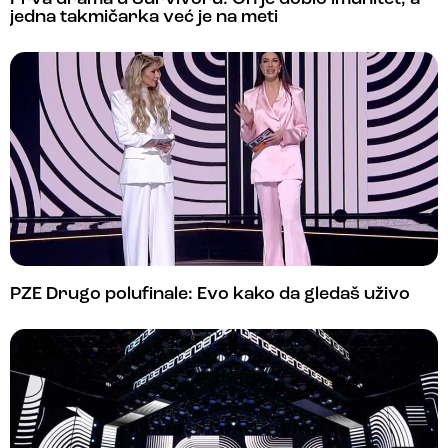
jedna takmičarka već je na meti
PZE Drugo polufinale: Evo kako da gledaš uživo