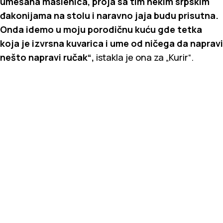
umešana maslenica, proja sa tim nekim srpskim
đakonijama na stolu i naravno jaja budu prisutna.
Onda idemo u moju porodičnu kuću gde tetka
koja je izvrsna kuvarica i ume od ničega da napravi
nešto napravi ručak“,
istakla je ona za „Kurir“.