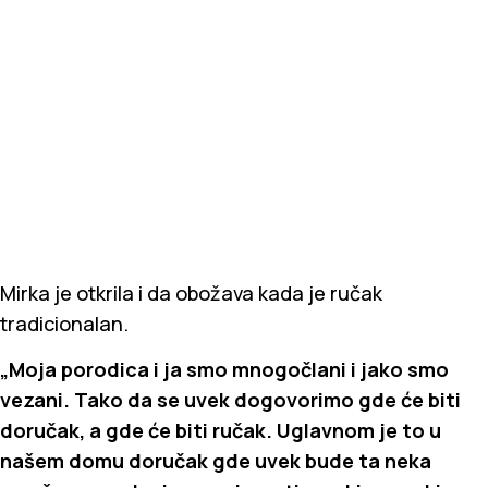
Mirka je otkrila i da obožava kada je ručak
tradicionalan.
„Moja porodica i ja smo mnogočlani i jako smo
vezani. Tako da se uvek dogovorimo gde će biti
doručak, a gde će biti ručak. Uglavnom je to u
našem domu doručak gde uvek bude ta neka