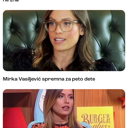
ne zna“
Mirka Vasiljević spremna za peto dete