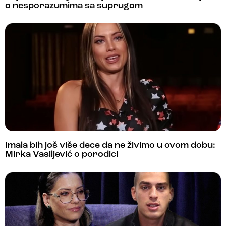
o nesporazumima sa suprugom
Imala bih još više dece da ne živimo u ovom dobu:
Mirka Vasiljević o porodici