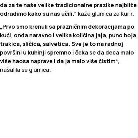
da za te naše velike tradicionalne prazike najbliže
odradimo kako su nas učili.“
kaže glumica za Kurir.
„Prvo smo krenuli sa prazničnim dekoracijama po
kući, onda naravno i velika količina jaja, puno boja,
trakica, sličica, salvetica. Sve je to na radnoj
površini u kuhinji spremno i čeka se da deca malo
više haosa naprave i da ja malo više čistim“,
našalila se glumica.