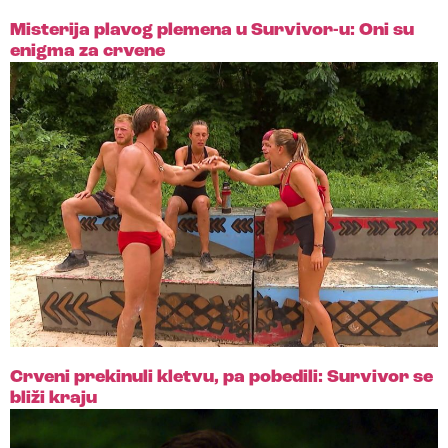
Misterija plavog plemena u Survivor-u: Oni su
enigma za crvene
Crveni prekinuli kletvu, pa pobedili: Survivor se
bliži kraju