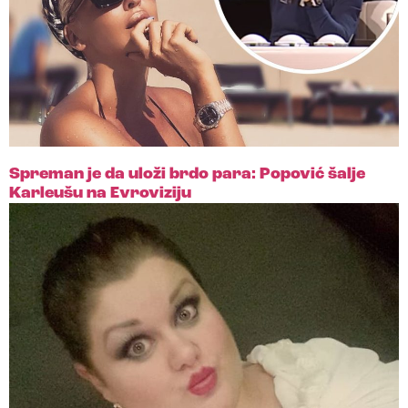
Spreman je da uloži brdo para: Popović šalje
Karleušu na Evroviziju