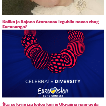
Koliko je Bojana Stamenov izgubila novca zbog
Eurosonga?
Šta se krije iza logoa koji je Ukrajina napravila