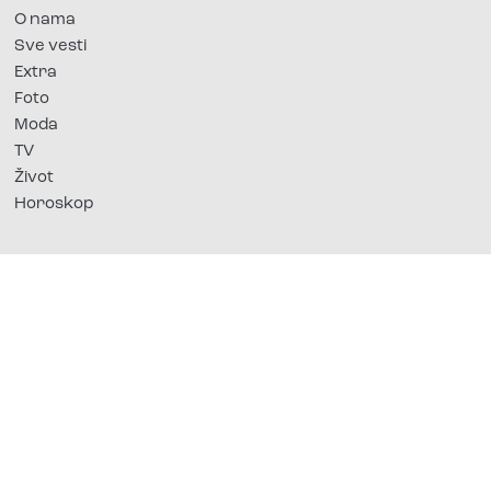
O nama
Sve vesti
Extra
Foto
Moda
TV
Život
Horoskop