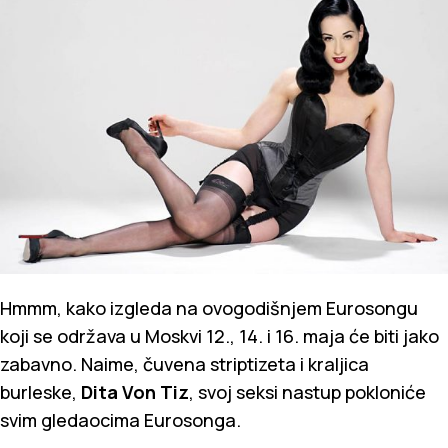
Hmmm, kako izgleda na ovogodišnjem Eurosongu
koji se održava u Moskvi 12., 14. i 16. maja će biti jako
zabavno. Naime, čuvena striptizeta i kraljica
burleske,
Dita Von Tiz
, svoj seksi nastup pokloniće
svim gledaocima Eurosonga.