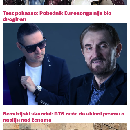
Test pokazao: Pobednik Eurosonga nije bio
drogiran
Beovizijski skandal: RTS neće da ukloni pesmu o
nasilju nad ženama