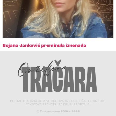
Bojana Janković preminula iznenada
PORTAL TRACARA.COM NE ODGOVARA ZA SADRŽAJ I ISTINITOST
TEKSTOVA PRENETIH SA DRUGIH PORTALA.
© Tracara.com 2008 –
2026