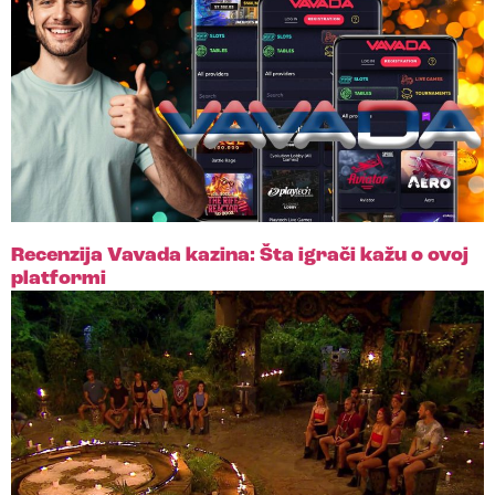
Recenzija Vavada kazina: Šta igrači kažu o ovoj
platformi