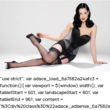
"use strict"; var adace_load_6a7582a24afc3 =
function(){ var viewport = $(window).width(); var
tabletStart = 601; var landscapeStart = 801; var
tabletEnd = 961; var content =
'%3Cdiv%20class%3D%22adace_adsense_6a7582