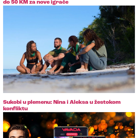
do 50 KM za nove igrače
Sukobi u plemenu: Nina i Aleksa u žestokom
konfliktu