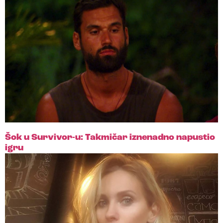
Šok u Survivor-u: Takmičar iznenadno napustio
igru