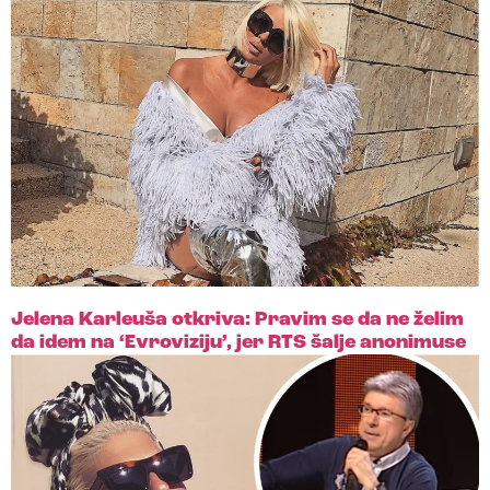
Jelena Karleuša otkriva: Pravim se da ne želim
da idem na ‘Evroviziju’, jer RTS šalje anonimuse