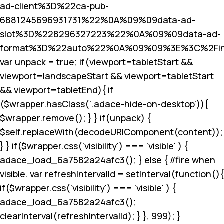
ad-client%3D%22ca-pub-
6881245696931731%22%0A%09%09data-ad-
slot%3D%228296327223%22%0A%09%09data-ad-
format%3D%22auto%22%0A%09%09%3E%3C%2Fin
var unpack = true; if(viewport
=tabletStart &&
viewport
=landscapeStart && viewport
=tabletStart
&& viewport
=tabletEnd){ if
($wrapper.hasClass('.adace-hide-on-desktop')){
$wrapper.remove(); } } if(unpack) {
$self.replaceWith(decodeURIComponent(content));
} } if($wrapper.css('visibility') === 'visible' ) {
adace_load_6a7582a24afc3(); } else { //fire when
visible. var refreshIntervalId = setInterval(function(){
if($wrapper.css('visibility') === 'visible' ) {
adace_load_6a7582a24afc3();
clearInterval(refreshIntervalId); } }, 999); }