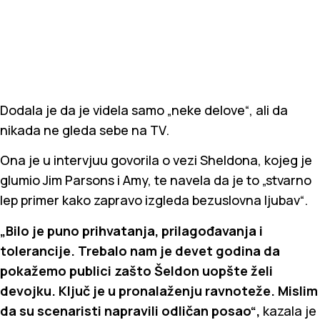
Dodala je da je videla samo „neke delove“, ali da
nikada ne gleda sebe na TV.
Ona je u intervjuu govorila o vezi Sheldona, kojeg je
glumio Jim Parsons i Amy, te navela da je to „stvarno
lep primer kako zapravo izgleda bezuslovna ljubav“.
„Bilo je puno prihvatanja, prilagođavanja i
tolerancije. Trebalo nam je devet godina da
pokažemo publici zašto Šeldon uopšte želi
devojku. Ključ je u pronalaženju ravnoteže. Mislim
da su scenaristi napravili odličan posao“,
kazala je