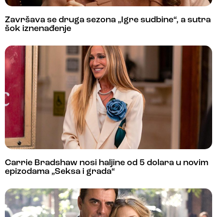
Završava se druga sezona „Igre sudbine“, a sutra
šok iznenađenje
Carrie Bradshaw nosi haljine od 5 dolara u novim
epizodama „Seksa i grada“