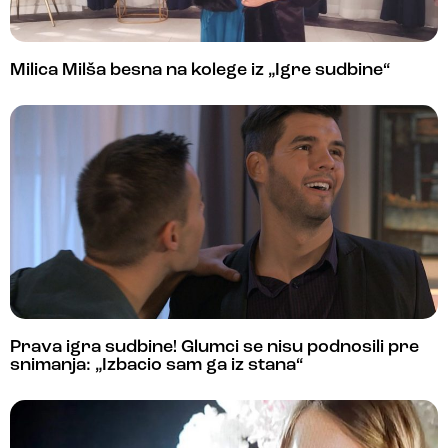
Milica Milša besna na kolege iz „Igre sudbine“
Prava igra sudbine! Glumci se nisu podnosili pre
snimanja: „Izbacio sam ga iz stana“