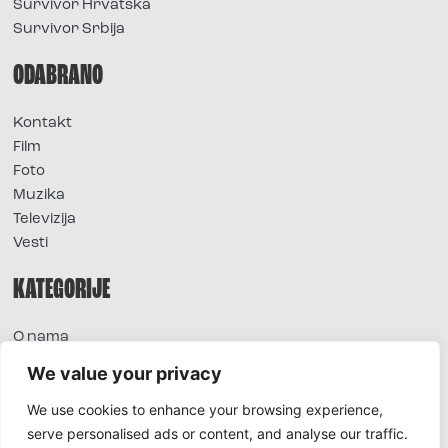
Survivor Hrvatska
Survivor Srbija
ODABRANO
Kontakt
Film
Foto
Muzika
Televizija
Vesti
KATEGORIJE
O nama
Sve vesti
We value your privacy
Extra
We use cookies to enhance your browsing experience,
Foto
serve personalised ads or content, and analyse our traffic.
Moda