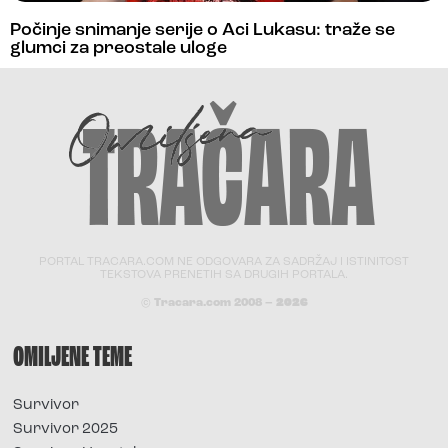
Počinje snimanje serije o Aci Lukasu: traže se
glumci za preostale uloge
PORTAL TRACARA.COM NE ODGOVARA ZA SADRŽAJ I ISTINITOST
TEKSTOVA PRENETIH SA DRUGIH PORTALA.
© Tracara.com 2008 –
2026
OMILJENE TEME
Survivor
Survivor 2025