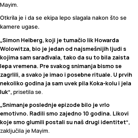
Mayim.
Otkrila je i da se ekipa lepo slagala nakon što se
kamere ugase.
„Simon Helberg, koji je tumačio lik Howarda
Wolowitza, bio je jedan od najsmešnijih ljudi s
kojima sam sarađivala, tako da su to bila zaista
lepa vremena. Pre svakog snimanja bismo se
zagrlili, a svako je imao i posebne rituale. U prvih
nekoliko godina ja sam uvek pila Koka-kolu i jela
luk“,
prisetila se.
„Snimanje poslednje epizode bilo je vrlo
emotivno. Radili smo zajedno 10 godina. Likovi
koje smo glumili postali su naš drugi identitet“,
zaključila je Mayim.