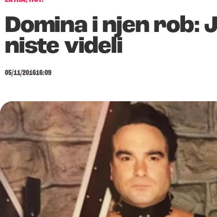
Domina i njen rob: 
niste videli
05/11/2016
16:09