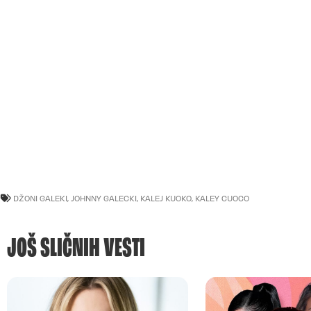
DŽONI GALEKI
,
JOHNNY GALECKI
,
KALEJ KUOKO
,
KALEY CUOCO
JOŠ SLIČNIH VESTI