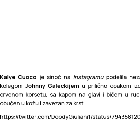
Kalye Cuoco
je sinoć na
Instagramu
podelila nez
kolegom
Johnny Galeckijem
u prilično opakom iz
crvenom korsetu, sa kapom na glavi i bičem u ruc
obučen u kožu i zavezan za krst.
https://twitter.com/DoodyGiuliani1/status/7943581