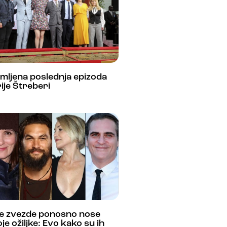
mljena poslednja epizoda
ije Štreberi
e zvezde ponosno nose
je ožiljke: Evo kako su ih