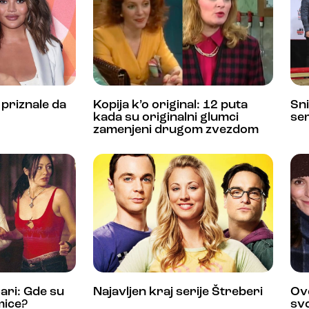
 priznale da
Kopija k’o original: 12 puta
Sni
kada su originalni glumci
ser
zamenjeni drugom zvezdom
Čari: Gde su
Najavljen kraj serije Štreberi
Ov
mice?
svo