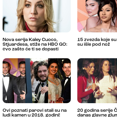
Nova serija Kaley Cuoco,
15 zvezda koje su
Stjuardesa, stiže na HBO GO:
su išle pod nož
еvo zašto će ti se dopasti
Ovi poznati parovi stali su na
20 godina serije 
ludi kamen u 2018. godini!
danas glavne glu