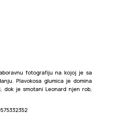
aboravnu fotografiju na kojoj je sa
danju. Plavokosa glumica je domina
i, dok je smotani Leonard njen rob,
20575332352