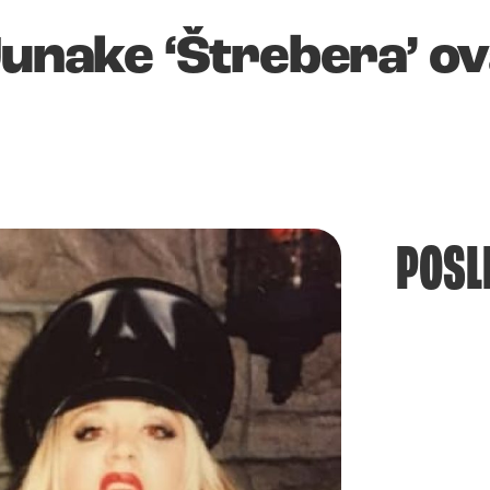
Junake ‘Štrebera’ o
POSL