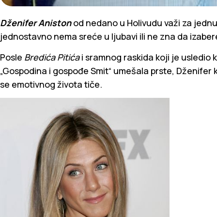
Dženifer Aniston
od nedano u Holivudu važi za jednu
jednostavno nema sreće u ljubavi ili ne zna da izaber
Posle
Bredića Pitića
i sramnog raskida koji je usledio
„Gospodina i gospođe Smit“ umešala prste, Dženifer k
se emotivnog života tiče.