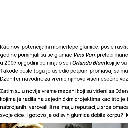
Kao novi potencijalni momci lepe glumice, posle raski
godine pominjali su se glumac
Vins Von
, prelepi man
u 2007.oj godini pominjao se i
Orlando Blum
koji je s
Takođe posle toga je usledio potpuni promašaj sa 
Dženifer navodno za vreme njihove višemesečne veze
Zatim su u novije vreme macani koji su viđeni sa Dženi
kojima je radila na zajedničkim projektima kao što je
nabrojanih, verovali ili ne imaju reputaciju srcelomac
svoje cice. I gotovo je od svih glumica dobila korpu