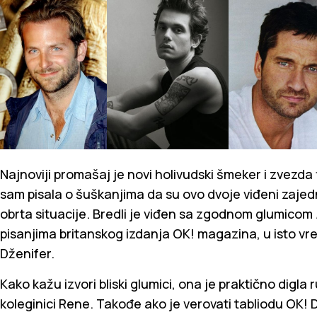
Najnoviji promašaj je novi holivudski šmeker i zvezda
sam pisala o šuškanjima da su ovo dvoje viđeni zajed
obrta situacije. Bredli je viđen sa zgodnom glumicom
pisanjima britanskog izdanja OK! magazina, u isto vr
Dženifer.
Kako kažu izvori bliski glumici, ona je praktično digla 
koleginici Rene. Takođe ako je verovati tabliodu OK! 