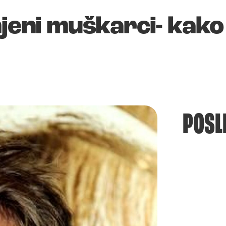
njeni muškarci- kako
POSL