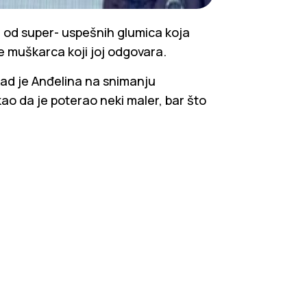
 od super- uspešnih glumica koja
e muškarca koji joj odgovara.
 kad je Anđelina na snimanju
ao da je poterao neki maler, bar što