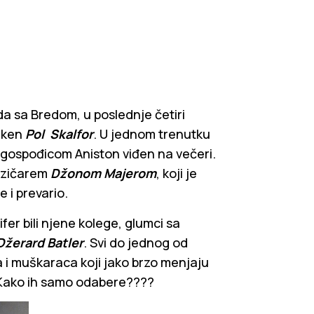
da sa Bredom, u poslednje četiri
eken
Pol Skalfor
. U jednom trenutku
a gospođicom Aniston viđen na večeri.
muzičarem
Džonom Majerom
, koji je
 i prevario.
fer bili njene kolege, glumci sa
Džerard Batler
. Svi do jednog od
a i muškaraca koji jako brzo menjaju
?! Kako ih samo odabere????