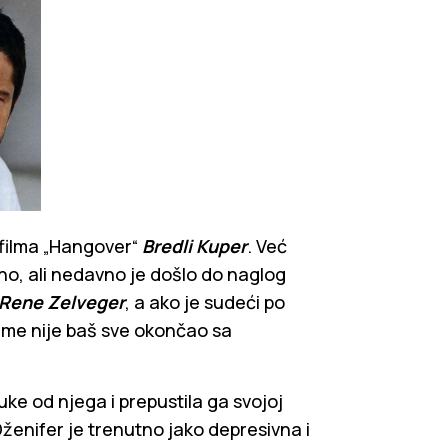
 filma „Hangover“
Bredli Kuper
. Već
no, ali nedavno je došlo do naglog
Rene Zelveger
, a ako je sudeći po
eme nije baš sve okončao sa
ruke od njega i prepustila ga svojoj
Dženifer je trenutno jako depresivna i