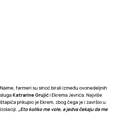
Naime, farmeri su sinoć birali između ovonedeljnih
sluga
Katrarine Grujić
i Ekrema Jevrića. Najviše
štapića prikupio je Ekrem, zbog čega je i završio u
izolaciji.
„Eto koliko me vole, a jedva čekaju da me