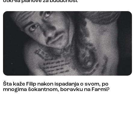
otkrila planove za budućnost
Šta kaže Filip nakon ispadanja o svom, po
mnogima šokantnom, boravku na Farmi?