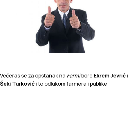
Večeras se za opstanak na
Farmi
bore
Ekrem Jevrić
i
Šeki Turković
i to odlukom farmera i publike.