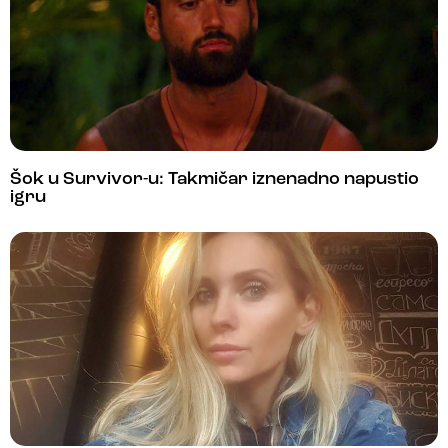
Šok u Survivor-u: Takmičar iznenadno napustio
igru