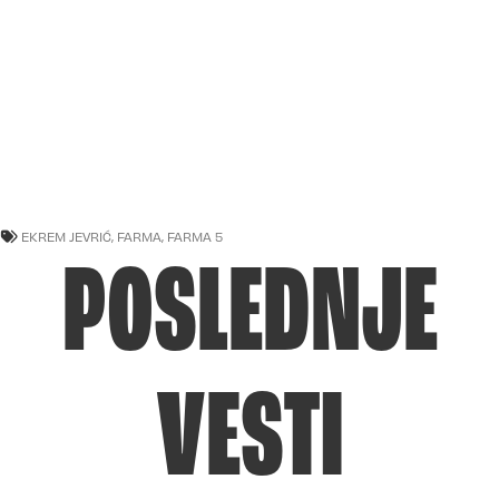
EKREM JEVRIĆ
,
FARMA
,
FARMA 5
POSLEDNJE
VESTI