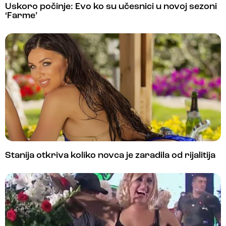
Uskoro počinje: Evo ko su učesnici u novoj sezoni
‘Farme’
Stanija otkriva koliko novca je zaradila od rijalitija