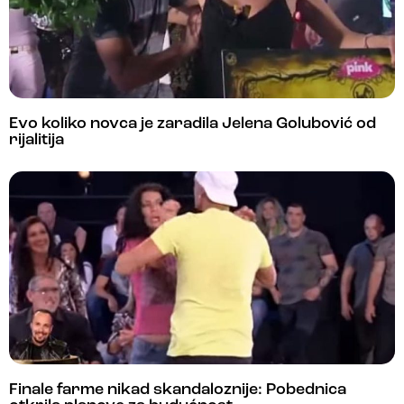
Evo koliko novca je zaradila Jelena Golubović od
rijalitija
Finale farme nikad skandaloznije: Pobednica