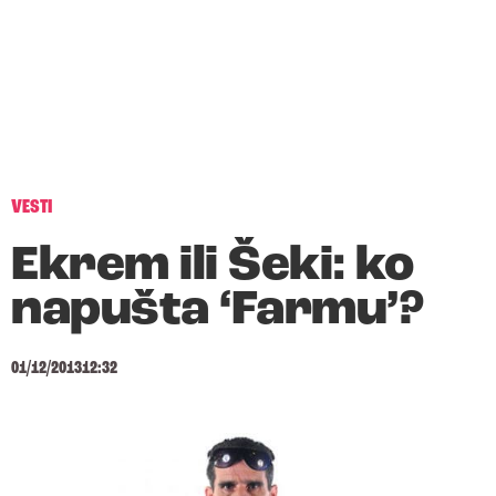
VESTI
Ekrem ili Šeki: ko
napušta ‘Farmu’?
01/12/2013
12:32