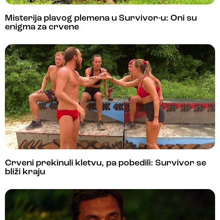
Misterija plavog plemena u Survivor-u: Oni su
enigma za crvene
Crveni prekinuli kletvu, pa pobedili: Survivor se
bliži kraju