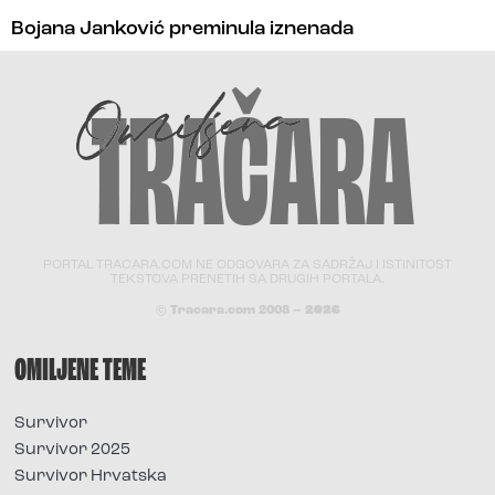
Bojana Janković preminula iznenada
PORTAL TRACARA.COM NE ODGOVARA ZA SADRŽAJ I ISTINITOST
TEKSTOVA PRENETIH SA DRUGIH PORTALA.
© Tracara.com 2008 –
2026
OMILJENE TEME
Survivor
Survivor 2025
Survivor Hrvatska