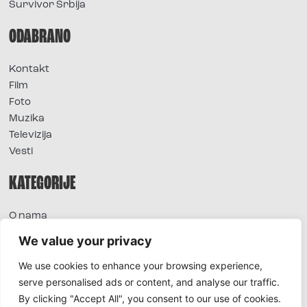
Survivor Srbija
ODABRANO
Kontakt
Film
Foto
Muzika
Televizija
Vesti
KATEGORIJE
O nama
Sve vesti
We value your privacy
Extra
We use cookies to enhance your browsing experience,
Foto
serve personalised ads or content, and analyse our traffic.
Moda
By clicking "Accept All", you consent to our use of cookies.
TV