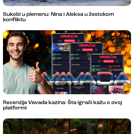
Sukobi u plemenu: Nina i Aleksa u žestokom
konfliktu
Recenzija Vavada kazina: Šta igrači kažu o ovoj
platformi