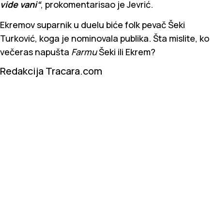
vide vani“
, prokomentarisao je Jevrić.
Ekremov suparnik u duelu biće folk pevač Šeki
Turković, koga je nominovala publika. Šta mislite, ko
večeras napušta
Farmu
Šeki ili Ekrem?
Redakcija Tracara.com