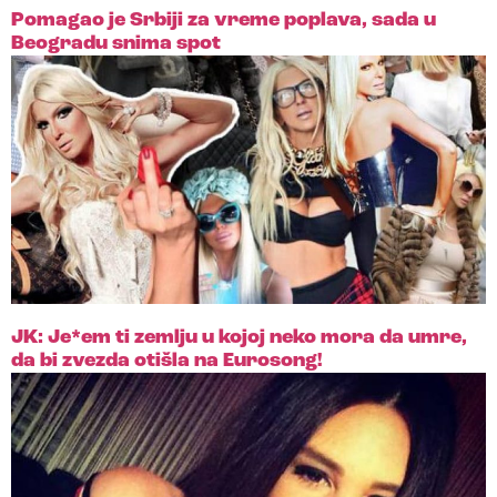
Pomagao je Srbiji za vreme poplava, sada u
Beogradu snima spot
JK: Je*em ti zemlju u kojoj neko mora da umre,
da bi zvezda otišla na Eurosong!