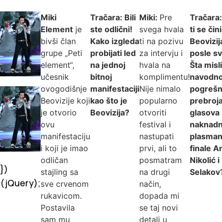
Miki
Tračara: Bili
Miki:
Pre
Tračara
Element
je
ste odlični!
svega hvala
ti se čini
bivši član
Kako izgleda
ti na pozivu
Beovizij
grupe „Peti
probijati led
za intervju i
posle s
element“,
na jednoj
hvala na
Šta misl
učesnik
bitnoj
komplimentu!
navodn
ovogodišnje
manifestaciji
Nije nimalo
pogreš
Beovizije koji
kao što je
popularno
prebroj
je otvorio
Beovizija?
otvoriti
glasova 
ovu
festival i
naknad
manifestaciju
nastupati
plasman
i koji je imao
prvi, ali to
finale A
odličan
posmatram
Nikolić i
})
stajling sa
na drugi
Selakov
(jQuery);
sve crvenom
način,
rukavicom.
dopada mi
Postavila
se taj novi
sam mu
detalj u