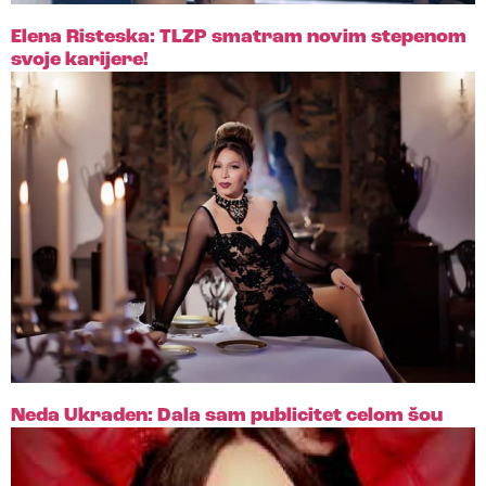
Elena Risteska: TLZP smatram novim stepenom
svoje karijere!
Neda Ukraden: Dala sam publicitet celom šou