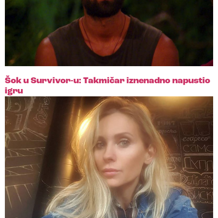
Šok u Survivor-u: Takmičar iznenadno napustio
igru