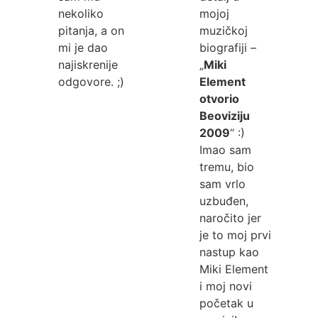
nekoliko
mojoj
pitanja, a on
muzičkoj
mi je dao
biografiji –
najiskrenije
„
Miki
odgovore. ;)
Element
otvorio
Beoviziju
2009
“ :)
Imao sam
tremu, bio
sam vrlo
uzbuđen,
naročito jer
je to moj prvi
nastup kao
Miki Element
i moj novi
početak u