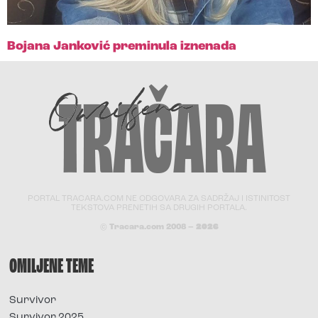
Bojana Janković preminula iznenada
PORTAL TRACARA.COM NE ODGOVARA ZA SADRŽAJ I ISTINITOST
TEKSTOVA PRENETIH SA DRUGIH PORTALA.
© Tracara.com 2008 –
2026
OMILJENE TEME
Survivor
Survivor 2025