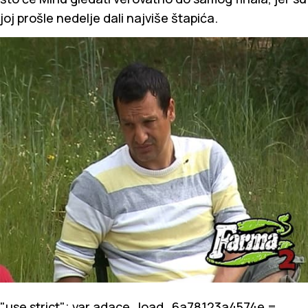
joj prošle nedelje dali najviše štapića.
"use strict"; var adace_load_6a78123a4574e =