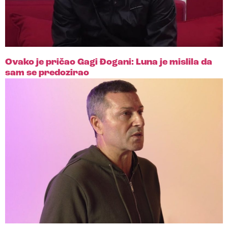
Ovako je pričao Gagi Đogani: Luna je mislila da
sam se predozirao