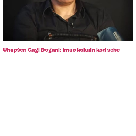
Uhapšen Gagi Đogani: Imao kokain kod sebe