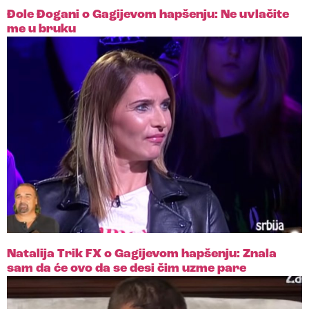
Đole Đogani o Gagijevom hapšenju: Ne uvlačite
me u bruku
Natalija Trik FX o Gagijevom hapšenju: Znala
sam da će ovo da se desi čim uzme pare