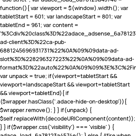
function(){ var viewport = $(window).width(); var
tabletStart = 601; var landscapeStart = 801; var
tabletEnd = 961; var content =
'%3Cdiv%20class%3D%22adace_adsense_6a7812
ad-client%3D%22ca-pub-
6881245696931731%22%0A%09%09data-ad-
slot%3D%228296327223%22%0A%09%09data-ad-
format%3D%22auto%22%0A%09%09%3E%3C%2Fin
var unpack = true; if(viewport
=tabletStart &&
viewport
=landscapeStart && viewport
=tabletStart
&& viewport
=tabletEnd){ if
($wrapper.hasClass('.adace-hide-on-desktop')){
$wrapper.remove(); } } if(unpack) {
$self.replaceWith(decodeURIComponent(content));
} } if($wrapper.css('visibility') === 'visible' ) {
adace_load_6a78123a4574e(); } else { //fire when