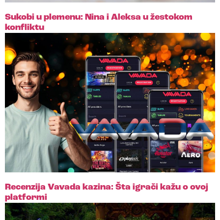
Sukobi u plemenu: Nina i Aleksa u žestokom
konfliktu
Recenzija Vavada kazina: Šta igrači kažu o ovoj
platformi