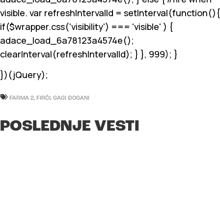
visible. var refreshIntervalId = setInterval(function(){
if($wrapper.css('visibility') === 'visible' ) {
adace_load_6a78123a4574e();
clearInterval(refreshIntervalId); } }, 999); }
})(jQuery);
FARMA 2
,
FIRČI
,
GAGI ĐOGANI
POSLEDNJE VESTI