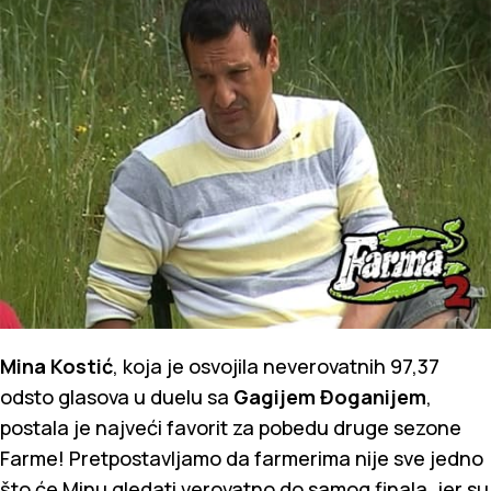
Mina Kostić
, koja je osvojila neverovatnih 97,37
odsto glasova u duelu sa
Gagijem Đoganijem
,
postala je najveći favorit za pobedu druge sezone
Farme! Pretpostavljamo da farmerima nije sve jedno
što će Minu gledati verovatno do samog finala, jer su