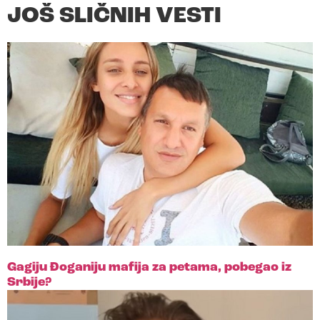
JOŠ SLIČNIH VESTI
Gagiju Đoganiju mafija za petama, pobegao iz
Srbije?